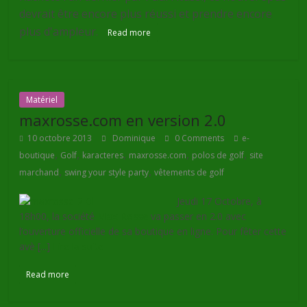
devrait être encore plus réussi et prendre encore
plus d'ampleur.
Read more
Matériel
maxrosse.com en version 2.0
10 octobre 2013
Dominique
0 Comments
e-
,
,
,
,
,
boutique
Golf
karacteres
maxrosse.com
polos de golf
site
,
,
marchand
swing your style party
vêtements de golf
Jeudi 17 Octobre, à
18h00, la société
Max Rosse
va passer en 2.0 avec
l’ouverture officielle de sa boutique en ligne. Pour fêter cette
avè [...]
Lire la suite
Read more