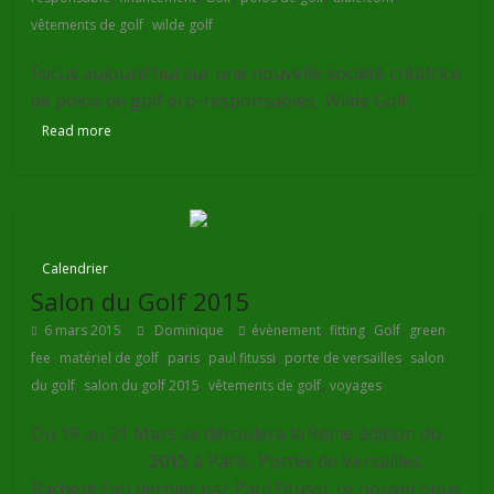
,
vêtements de golf
wilde golf
Focus aujourd'hui sur une nouvelle société créatrice
de polos de golf éco-responsables, Wilde Golf,
Read more
Calendrier
Salon du Golf 2015
,
,
,
6 mars 2015
Dominique
évènement
fitting
Golf
green
,
,
,
,
,
fee
matériel de golf
paris
paul fitussi
porte de versailles
salon
,
,
,
du golf
salon du golf 2015
vêtements de golf
voyages
Du 19 au 21 Mars se déroulera la 9ème édition du
Salon du Golf
2015
à Paris, Portes de Versailles.
Racheté l'an dernier par Paul Fitussi, ce nouvel opus