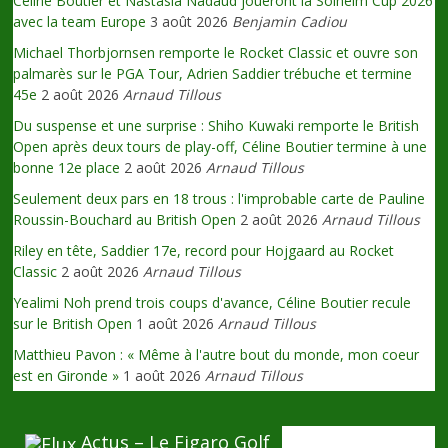
Céline Boutier et Nastasia Nadaud joueront la Solheim Cup 2026
avec la team Europe
3 août 2026
Benjamin Cadiou
Michael Thorbjornsen remporte le Rocket Classic et ouvre son
palmarès sur le PGA Tour, Adrien Saddier trébuche et termine
45e
2 août 2026
Arnaud Tillous
Du suspense et une surprise : Shiho Kuwaki remporte le British
Open après deux tours de play-off, Céline Boutier termine à une
bonne 12e place
2 août 2026
Arnaud Tillous
Seulement deux pars en 18 trous : l'improbable carte de Pauline
Roussin-Bouchard au British Open
2 août 2026
Arnaud Tillous
Riley en tête, Saddier 17e, record pour Hojgaard au Rocket
Classic
2 août 2026
Arnaud Tillous
Yealimi Noh prend trois coups d'avance, Céline Boutier recule
sur le British Open
1 août 2026
Arnaud Tillous
Matthieu Pavon : « Même à l'autre bout du monde, mon coeur
est en Gironde »
1 août 2026
Arnaud Tillous
Actus – Le Figaro Golf