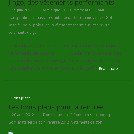
Jingo, des vêtements performants
19 juin 2013
Dominique
0 Comments
anti-
,
,
,
,
transpiration
chaussettes anti-odeur
fibres innovantes
Golf
,
,
,
,
,
jingo.fr
polo
polos
sous-vêtements thermique
tee-shirts
vêtements de golf
Je voudrais vous présenter une nouvelle marque de
vêtements de sports,
Jingo
. Cette marque vend des
vêtements pour le voyage, la montagne, le tennis,
l'équitation, la moto et bien sur le golf.
Read more
Bons plans
Les bons plans pour la rentrée
,
20 août 2012
Dominique
0 Comments
bons plans
,
,
,
Golf
matériel de golf
rentrée 2012
vêtements de golf