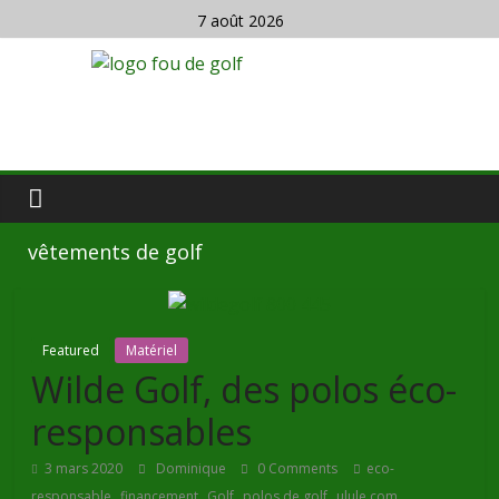
7 août 2026
vêtements de golf
Featured
Matériel
Wilde Golf, des polos éco-
responsables
3 mars 2020
Dominique
0 Comments
eco-
,
,
,
,
,
responsable
financement
Golf
polos de golf
ulule.com