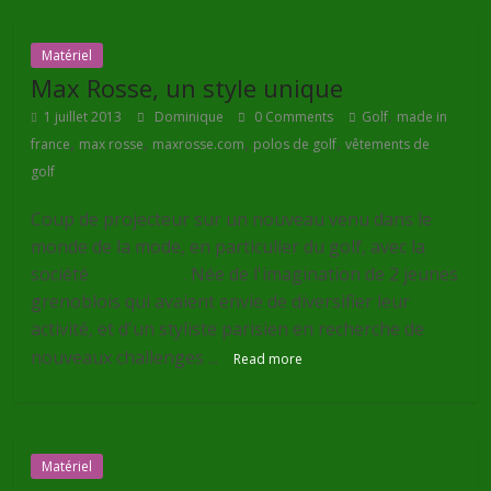
Matériel
Max Rosse, un style unique
,
1 juillet 2013
Dominique
0 Comments
Golf
made in
,
,
,
,
france
max rosse
maxrosse.com
polos de golf
vêtements de
golf
Coup de projecteur sur un nouveau venu dans le
monde de la mode, en particulier du golf, avec la
société
Max Rosse
. Née de l'imagination de 2 jeunes
grenoblois qui avaient envie de diversifier leur
activité, et d'un styliste parisien en recherche de
nouveaux challenges ...
Read more
Matériel