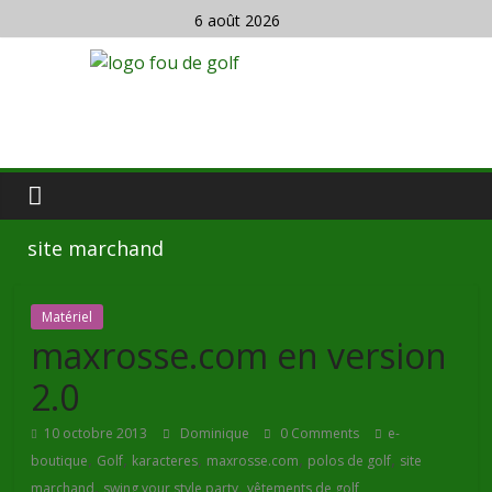
6 août 2026
site marchand
Matériel
maxrosse.com en version
2.0
10 octobre 2013
Dominique
0 Comments
e-
,
,
,
,
,
boutique
Golf
karacteres
maxrosse.com
polos de golf
site
,
,
marchand
swing your style party
vêtements de golf