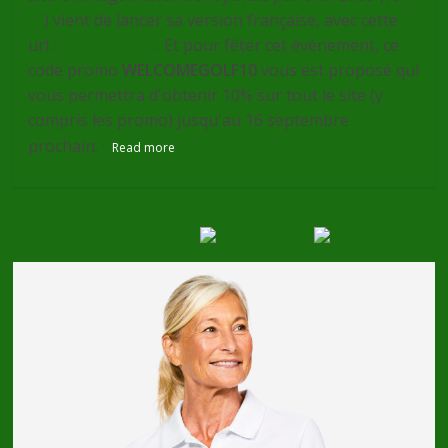
ici
) vient de lancer sa version française, avec cette
url :
onlinegolf.fr
. Et pour fêter cet évènement, ce
code promo
WELCOMEGOLF10
vous est proposé qui
vous permettra d'obtenir 10% sur tout le site (y
compris les promo) jusqu'au 16 septembre
prochain.
Read more