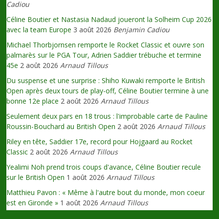
Cadiou
Céline Boutier et Nastasia Nadaud joueront la Solheim Cup 2026
avec la team Europe
3 août 2026
Benjamin Cadiou
Michael Thorbjornsen remporte le Rocket Classic et ouvre son
palmarès sur le PGA Tour, Adrien Saddier trébuche et termine
45e
2 août 2026
Arnaud Tillous
Du suspense et une surprise : Shiho Kuwaki remporte le British
Open après deux tours de play-off, Céline Boutier termine à une
bonne 12e place
2 août 2026
Arnaud Tillous
Seulement deux pars en 18 trous : l'improbable carte de Pauline
Roussin-Bouchard au British Open
2 août 2026
Arnaud Tillous
Riley en tête, Saddier 17e, record pour Hojgaard au Rocket
Classic
2 août 2026
Arnaud Tillous
Yealimi Noh prend trois coups d'avance, Céline Boutier recule
sur le British Open
1 août 2026
Arnaud Tillous
Matthieu Pavon : « Même à l'autre bout du monde, mon coeur
est en Gironde »
1 août 2026
Arnaud Tillous