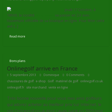
Jeudi 17 Octobre, à
18h00, la société
Max Rosse
va passer en 2.0 avec
l’ouverture officielle de sa boutique en ligne. Pour fêter cette
avè [...]
Lire la suite
Read more
Bons plans
Onlinegolf arrive en France
5 septembre 2013
Dominique
0 Comments
,
,
,
,
,
chaussures de golf
e-shop
Golf
matériel de golf
onlinegolf.co.uk
,
,
onlinegolf.fr
site marchand
vente en ligne
Très bonne nouvelle pour vous mes amis golfeurs
qui adorez acheter au meilleur prix sur Internet, le
site Onlinegolf.co.uk dont j'avais parlé en 2009 (voir