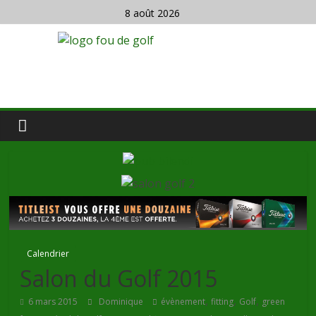
8 août 2026
Calendrier
Salon du Golf 2015
,
,
,
6 mars 2015
Dominique
évènement
fitting
Golf
green