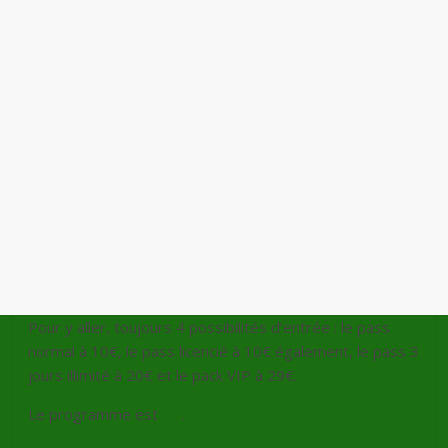
Pour y aller, toujours 4 possibilités d’entrée : le pass
normal à 10€, le pass licencié à 10€ également, le pass 3
jours illimité à 20€ et le pack VIP à 29€.
Le programme est
ici
.