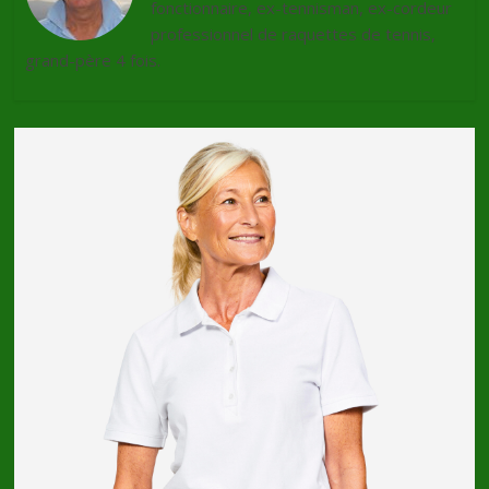
fonctionnaire, ex-tennisman, ex-cordeur
professionnel de raquettes de tennis,
grand-père 4 fois.