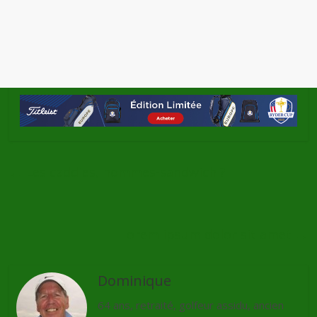
←
Les caddies, hommes-sandwich ?
Lorem ipsum dolor sit amet
→
Dominique
64 ans, retraité, golfeur assidu, ancien