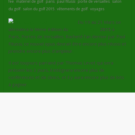
,
,
,
,
,
fee
matériel de golf
paris
paul fitussi
porte de versailles
salon
,
,
,
du golf
salon du golf 2015
vêtements de golf
voyages
Du 19 au 21 Mars se
déroulera la 9ème édition du
Salon du Golf
2015
à
Paris, Portes de Versailles. Racheté l’an dernier par Paul
Fitussi, ce nouvel opus devrait être encore plus réussi et
prendre encore plus d’ampleur.
Il est toujours parrainé par Thomas Levet qui sera
présent les 3 jours, il intégrera encore plus de
conférences et de clinics, et il y aura encore plus de lots
à gagner.