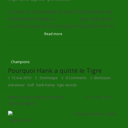
L'annonce est tombée ce lundi: Phil Mickelson dit
officiellement adieu au
PGA Tour
pour aller jouer
sur le nouveau circuit monté par Greg Norman le
Liv Golf Series
.
Read more
Champions
Pourquoi Hank a quitté le Tigre
,
15 mai 2010
Dominique
0 Comments
démission
,
,
,
entraineur
Golf
hank-haney
tiger woods
Billet tiré d’un article paru dans
GolfWeek
le 11 mai. Lire
l’article original
ici
.
Pourquoi Hank a quitté
Tiger Woods?