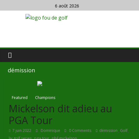
6 août 2026
démission
Featured
Champions
Mickelson dit adieu au
PGA Tour
,
,
7 juin 2022
Dominique
0 Comments
démission
Golf
,
,
liv golf series
pga tour
phil mickelson