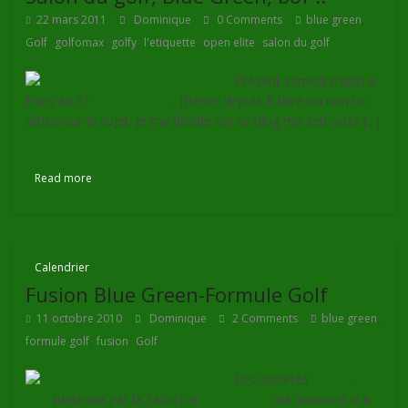
,
22 mars 2011
Dominique
0 Comments
blue green
,
,
,
,
,
Golf
golfomax
golfy
l'etiquette
open elite
salon du golf
Présent samedi matin à
Paris au 5°
Salon du Golf
, j’hésite depuis à faire ou non un
article sur le sujet. Je me décide car ce blog me sert auss [...]
Lire la suite
Read more
Calendrier
Fusion Blue Green-Formule Golf
,
11 octobre 2010
Dominique
2 Comments
blue green
,
,
formule golf
fusion
Golf
Les sociétés
Formule
Golf
(détenue par la SAUR) et
Blue Green
ont annoncé le 8