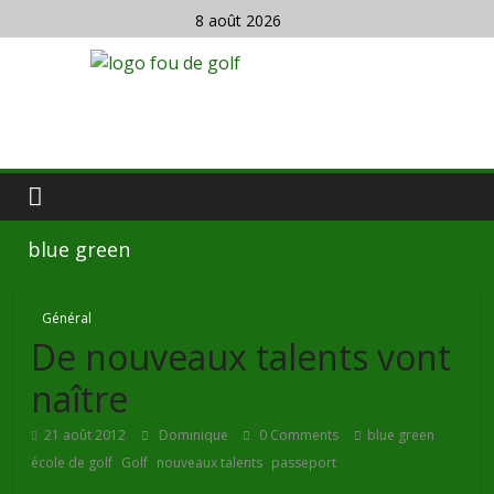
8 août 2026
blue green
Général
De nouveaux talents vont
naître
,
21 août 2012
Dominique
0 Comments
blue green
,
,
,
école de golf
Golf
nouveaux talents
passeport