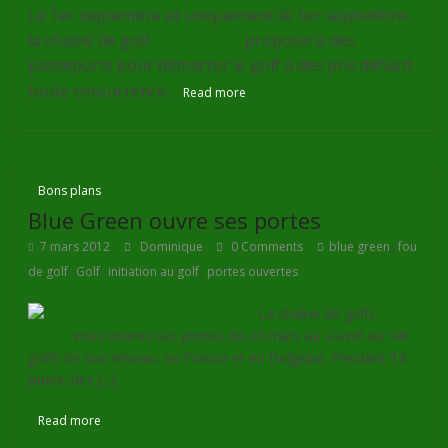
Le 1er septembre et uniquement le 1er septembre,
la chaîne de golf
Blue Green
proposera des
passeports pour démarrer le golf à des prix défiant
toute concurrence.
Read more
Bons plans
Blue Green ouvre ses portes
,
7 mars 2012
Dominique
0 Comments
blue green
fou
,
,
,
de golf
Golf
initiation au golf
portes ouvertes
La chaîne de golfs
Blue
Green
vous ouvres ses portes du 23 mars au 4 avril sur 48
golfs de son réseau, en France et en Belgique. Pendant
13
jours
, des [...]
Lire la suite
Read more