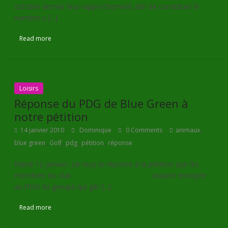
octobre dernier leur rapprochement afin de constituer le
numéro u [...]
Lire la suite
Read more
Loisirs
Réponse du PDG de Blue Green à
notre pétition
,
14 janvier 2010
Dominique
0 Comments
animaux
,
,
,
,
blue green
Golf
pdg
pétition
réponse
Mardi 12 janvier, j’ai reçu la réponse à la pétition que les
membres du club
Blue Green de Seyssins
avaient envoyée
au PDG du groupe qui gèr [...]
Lire la suite
Read more