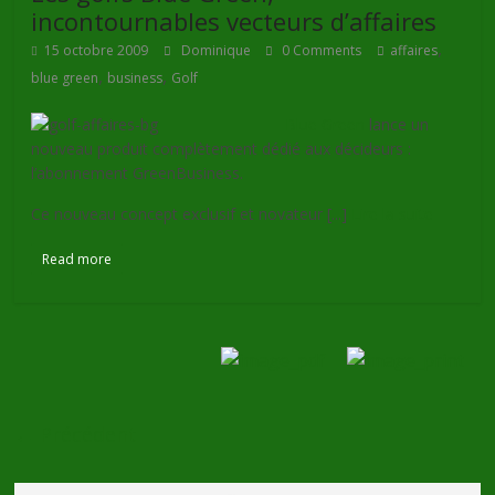
incontournables vecteurs d’affaires
,
15 octobre 2009
Dominique
0 Comments
affaires
,
,
blue green
business
Golf
Blue Green
lance un
nouveau produit complètement dédié aux décideurs :
l’abonnement GreenBusiness.
Ce nouveau concept exclusif et novateur [...]
Lire la suite
Read more
← Précédent