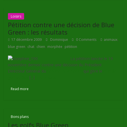
Loisirs
Pétition contre une décision de Blue
Green : les résultats
,
17 décembre 2009
Dominique
0 Comments
animaux
,
,
,
,
blue green
chat
chien
morphée
pétition
La pétition lancée le 19
novembre derneir contre une décision du Président
Directeur Général du
Groupe Blue Green
qui gère le
club de
golf de Sey
[...]
Lire la suite
Read more
Bons plans
Les golfs Blue Green,