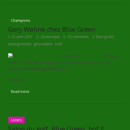
Champions
Gery Watine chez Blue Green
,
21 avril 2011
Dominique
0 Comments
blue green
,
,
enseignement
gery watine
Golf
La société
Blue Green
Groupe
Saur a décidé de remplacer Dominique Larretche, son
directeur de l’enseignement, par
Gery Watine
.
Pour le [...]
Lire la suite
Read more
Loisirs
Salon du golf, Blue Green, bof !!