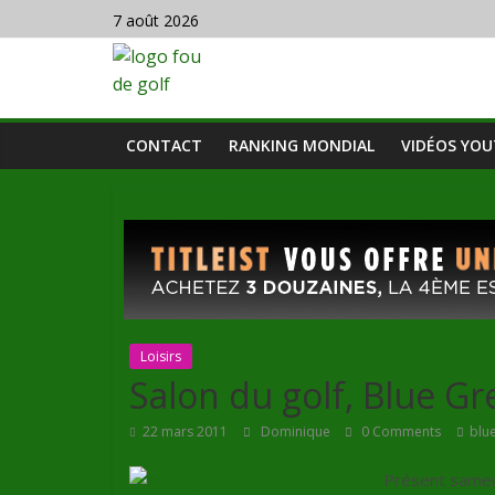
7 août 2026
CONTACT
RANKING MONDIAL
VIDÉOS YO
Loisirs
Salon du golf, Blue Gre
22 mars 2011
Dominique
0 Comments
blu
Présent samedi