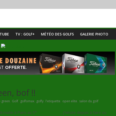
UTUBE
TV : GOLF+
MÉTÉO DES GOLFS
GALERIE PHOTO
en, bof !!
,
,
,
,
,
,
e green
Golf
golfomax
golfy
l'etiquette
open elite
salon du golf
 matin à Paris au 5°
Salon du Golf
, j’hésite depuis à faire ou