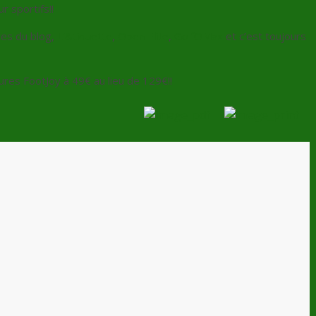
r sportifs!!
res du blog,
L’&tiquette
,
Open Elite
,
GolfOMax
et c’est toujours
sures FootJoy à 49€ au lieu de 129€!!