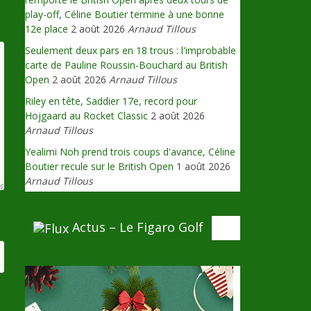
play-off, Céline Boutier termine à une bonne
12e place
2 août 2026
Arnaud Tillous
Seulement deux pars en 18 trous : l'improbable
carte de Pauline Roussin-Bouchard au British
Open
2 août 2026
Arnaud Tillous
Riley en tête, Saddier 17e, record pour
Hojgaard au Rocket Classic
2 août 2026
Arnaud Tillous
Yealimi Noh prend trois coups d'avance, Céline
Boutier recule sur le British Open
1 août 2026
Arnaud Tillous
Actus – Le Figaro Golf