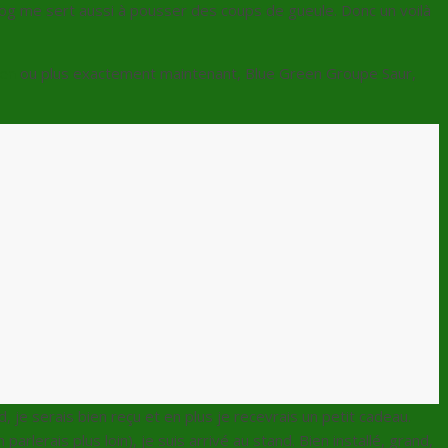
 blog me sert aussi à pousser des coups de gueule. Donc un voilà
een
ou plus exactement maintenant, Blue Green Groupe Saur,
and, je serais bien reçu et en plus je recevrais un petit cadeau.
arlerais plus loin), je suis arrivé au stand. Bien installé, grand,