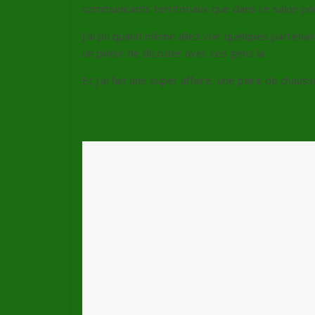
communicants territoriaux que dans ce salon pou
J’ai pu quand même allez voir quelques partenai
un plaisir de discuter avec ces gens là.
Et j’ai fait une super affaire, une paire de chaus