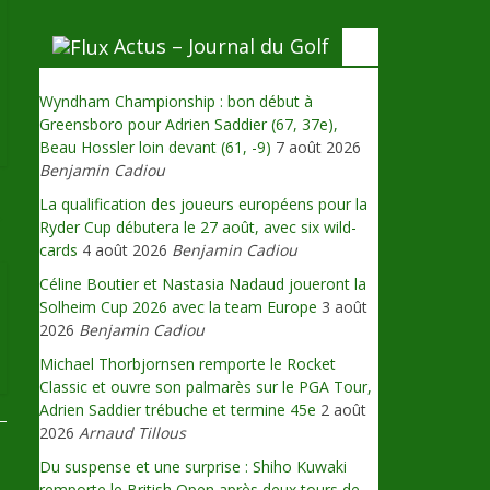
Actus – Journal du Golf
Wyndham Championship : bon début à
Greensboro pour Adrien Saddier (67, 37e),
Beau Hossler loin devant (61, -9)
7 août 2026
Benjamin Cadiou
La qualification des joueurs européens pour la
→
Ryder Cup débutera le 27 août, avec six wild-
cards
4 août 2026
Benjamin Cadiou
Céline Boutier et Nastasia Nadaud joueront la
Solheim Cup 2026 avec la team Europe
3 août
2026
Benjamin Cadiou
Michael Thorbjornsen remporte le Rocket
Classic et ouvre son palmarès sur le PGA Tour,
Adrien Saddier trébuche et termine 45e
2 août
2026
Arnaud Tillous
Du suspense et une surprise : Shiho Kuwaki
remporte le British Open après deux tours de