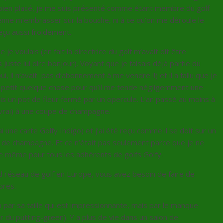
bien placé, je me suis présenté comme étant membre du golf
ienne m’embrasser sur la bouche, ni à ce qu’on me déroule le
eçu aussi froidement.
e voulais (en fait la directrice du golf m’avait dit être
is juste lui dire bonjour). Voyant que je faisais déjà partie du
ui, il n’avait pas d’abonnement à me vendre !!) et il a fallu que je
 petit quelque chose pour qu’il me tende négligemment une
ris un pot de fleur fermé par un opercule. L’an passé au moins à
t vrai) à une coupe de champagne.
i une carte Golfy Indigo) et j’ai été reçu comme il se doit sur un
e de champagne. Et ce n’était pas seulement parce que je ne
e même pour tous les adhérents de golfs Golfy.
nd réseau de golf en Europe, vous avez besoin de faire de
bres.
n par sa taille qui est impressionnante, mais par le manque
r du putting-green). Y a plus de vie dans un salon de