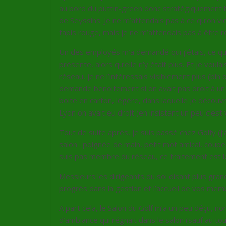
au bord du puttin-green donc stratégiquement 
de Seyssins. Je ne m’attendais pas à ce qu’on v
tapis rouge, mais je ne m’attendais pas à être r
Un des employés m’a demandé qui j’étais, ce que j
présente, alors qu’elle n’y était plus. Et je voula
réseau, je ne l’intéressais visiblement plus (bin o
demande benoitement si on avait pas droit à un
boite en carton, légère, dans laquelle je découv
Lyon on avait eu droit (en insistant un peu c’es
Tout de suite après, je suis passé chez Golfy (j’a
salon : poignée de main, petit mot amical, coup
suis pas membre du réseau, ce traitement est l
Messieurs les dirigeants du soi disant plus gra
progrès dans la gestion et l’accueil de vos mem
A part cela, le Salon du Golf m’a un peu déçu, no
d’ambiance qui régnait dans le salon (sauf au tou