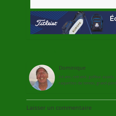
←
monsieurgolf.com vous rembourse vo
Dominique
64 ans, retraité, golfeur assidu
raquettes de tennis, grand-père 
Laisser un commentaire