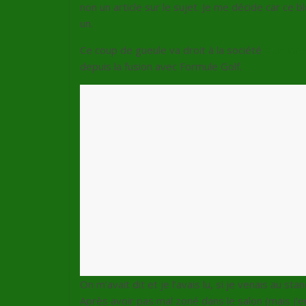
non un article sur le sujet. Je me décide car ce
un.
Ce coup de gueule va droit à la société
Blue Gr
depuis la fusion avec Formule Golf.
On m’avait dit et je l’avais lu, si je venais au st
Après avoir pas mal zoné dans le salon (mais j’en p