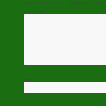
Votre adresse e-mail ne sera pas publiée.
Les cha
Commentaire
*
Nom
*