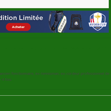
tre licence
Le Grand Trophée, l’évènement 2011
, ancien fonctionnaire, ex-tennisman, ex-cordeur professionnel de
4 fois.