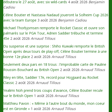
débutera le 27 août, avec six wild-cards
4 août 2026
Benjamin
Cadiou
Céline Boutier et Nastasia Nadaud joueront la Solheim Cup 2026
avec la team Europe
3 août 2026
Benjamin Cadiou
Michael Thorbjornsen remporte le Rocket Classic et ouvre son
palmarès sur le PGA Tour, Adrien Saddier trébuche et termine
45e
2 août 2026
Arnaud Tillous
Du suspense et une surprise : Shiho Kuwaki remporte le British
Open après deux tours de play-off, Céline Boutier termine à une
bonne 12e place
2 août 2026
Arnaud Tillous
Seulement deux pars en 18 trous : l'improbable carte de Pauline
Roussin-Bouchard au British Open
2 août 2026
Arnaud Tillous
Riley en tête, Saddier 17e, record pour Hojgaard au Rocket
Classic
2 août 2026
Arnaud Tillous
Yealimi Noh prend trois coups d'avance, Céline Boutier recule
sur le British Open
1 août 2026
Arnaud Tillous
Matthieu Pavon : « Même à l'autre bout du monde, mon coeur
est en Gironde »
1 août 2026
Arnaud Tillous