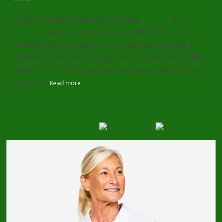
C'est la société Acushnet, qui gère
Titleist
et
Footjoy
, qui l'a annoncé ce mari 30 Octobre : le
contrat liant le joueur Nord-Irlandais au géant du
matériel et du textile de golf ne sera pas renouvelé
après 2012. McIlroy est donc un joueur libre de tout
contrat.
Read more