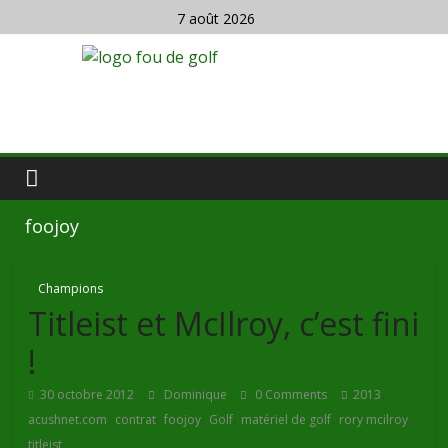
7 août 2026
foojoy
Champions
Titleist et McIlroy, c’est fini
!
,
30 octobre 2012
Dominique
0 Comments
2013
,
,
,
,
,
,
acushnet.com
contrat
foojoy
Golf
matériel de golf
rory mcilroy
titleist