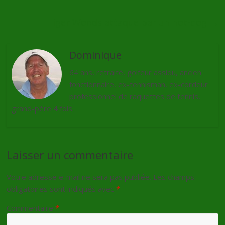
Tiger Woods attaqué par un hot-dog
→
Dominique
64 ans, retraité, golfeur assidu, ancien
fonctionnaire, ex-tennisman, ex-cordeur
professionnel de raquettes de tennis,
grand-père 4 fois.
Laisser un commentaire
Votre adresse e-mail ne sera pas publiée.
Les champs
obligatoires sont indiqués avec
*
Commentaire
*