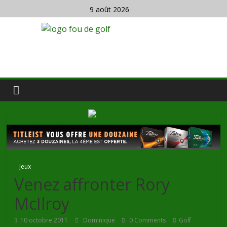
9 août 2026
Jeux
Venez affronter Rory
McIlroy
,
10 octobre 2011
Dominique
0 Comments
Golf