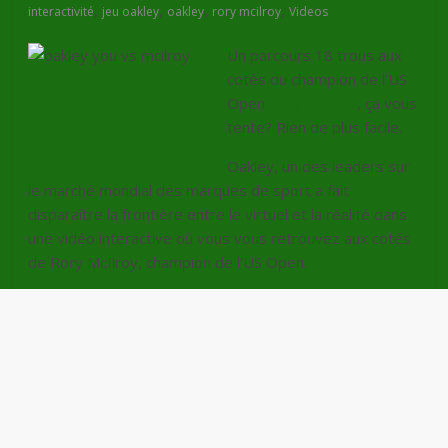
,
,
,
,
interactivité
jeu oakley
oakley
rory mcilroy
Videos
Un parcours 18 trous aux
cotés du champion de l’US
Open
Rory
McIlroy
, ça vous
tente? Rien de plus facile.
Oakley
, un des leaders sur
le marché mondial des marques de sport a fait
disparaître la frontière entre le virtuel et la réalité dans
une vidéo
interactive
où vous vous retrouvez aux cotés
de
Rory
McIlroy
, champion de l’US Open.