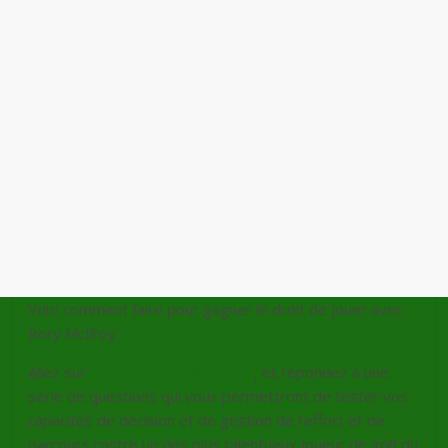
Voici comment faire pour gagner le droit de jouer avec
Rory
McIlroy
:
Allez sur
http
://
youvs.oakley.com
, et répondez à une
série de questions qui vous permettront de tester vos
capacités de décision et de gestion de l’effort et de
parcours contre un des plus talentueux joueur de golf du