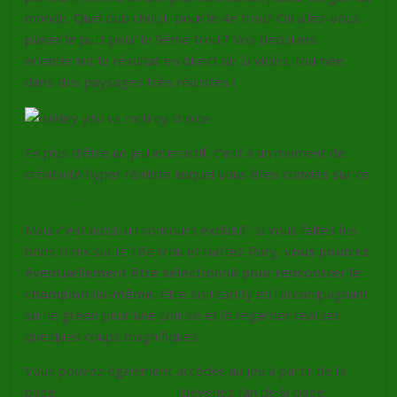
monde. Quel club choisir pour le
4e
trou? Où allez-vous
placer le
putt
pour le
9ème
trou ? Vos décisions
orienteront le résultat en direct de la vidéo, tournée
dans des paysages très réalistes !
En plus d’être un jeu interactif, c’est à un moment de
créativité
hyper
réaliste auquel vous êtes conviés sur ce
mini-jeu
.
Mais c’est aussi un concours exclusif : si vous faites les
bons choix sur le
18e
trou et battez
Rory
,
vous pourrez
éventuellement être sélectionné pour rencontrer le
champion lui-même
, être son
caddy
en l’accompagnant
sur le
green
pour une course et le regarder réaliser
quelques coups magnifiques.
Vous pouvez également accéder au jeu à partir de la
page
Facebook
d’Oakley
(devenez
fan
de la page,