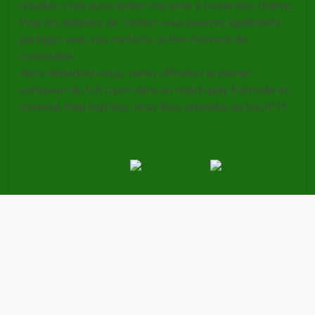
résultat, mais aussi inviter vos amis à tenter leur chance.
Pour les adeptes de
Twitter
vous pourrez également
partager avec vos contacts ce bon moment de
convivialité
.
Alors
dépéchez-vous
, venez affronter le dernier
vainqueur de l’US Open dans un
match-play
fratricide et
convivial
. Hop hop hop, vous êtes attendus au
tee
n°1!!
Article sponsorisé