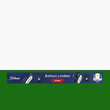
←
Shots of the week – 02102011