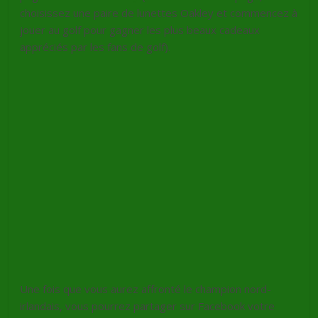
choisissez une paire de lunettes
Oakley
et commencez à
jouer au golf pour gagner les plus beaux cadeaux
appréciés par les
fans
de golf).
Une fois que vous aurez affronté le champion nord-
irlandais, vous pourrez partager sur
Facebook
votre