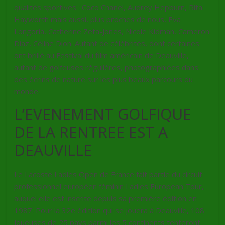
qualités sportives : Coco Chanel, Audrey Hepburn, Rita
Hayworth mais aussi, plus proches de nous, Eva
Longoria, Catherine Zeta-Jones, Nicole Kidman, Cameron
Diaz, Céline Dion. Autant de célébrités, dont certaines
ont brillé au Festival du film américain de Deauville,
autant de golfeuses régulières, photographiées dans
des écrins de nature sur les plus beaux parcours du
monde.
L’EVENEMENT GOLFIQUE
DE LA RENTREE EST A
DEAUVILLE
Le Lacoste Ladies Open de France fait partie du circuit
professionnel européen féminin Ladies European Tour,
auquel elle est inscrite depuis sa première édition en
1987. Pour la 32e édition qui se jouera à Deauville, 108
joueuses de 25 pays parmi les 5 continents tenteront