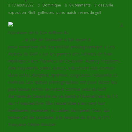
,
17 août 2022
Dominique
0 Comments
deauville
,
,
,
,
exposition
Golf
golfeuses
paris match
reines du golf
À
l’occasion de la 32e édition du
Lacoste Ladies Open de
France
, la ville de Deauville a fait appel à
Paris Match
pour concevoir une exposition photographique « Les
Reines du Golf » sur les portes des cabines de bain
mythiques des Planches de Deauville. Audrey Hepburn,
Rita Hayworth, entre autres, s’illustrent club en main
dans cette discipline sportive, exigeante, relaxante et
civilisée. Les quinze photographies ont pour décor les
plus beaux écrins de nature comme celui du Golf
Barrière de Deauville ou se tiendra l’événement du 15
au 17 septembre. Elle rassemblera les cent huit
meilleures joueuses du Ladies European Tour, qui
tenteront de succéder à la tenante du titre, la N°1
française Céline Boutier.