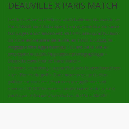
DEAUVILLE X PARIS MATCH
Les liens entre la célèbre station balnéaire normande et
Paris Match sont historiques. Le magazine lui a consacré
huit pages à son lancement, en1949, ainsi qu’à l’occasion
du 100e anniversaire de la ville, en 1960. En 2020, le
magazine fête également les 160 ans de la Ville en
proposant au public l’exposition photographique «
Deauville dans l’oeil de Paris Match ».
L’histoire se prolonge aujourd’hui avec l’exposition photo
« Les Reines du golf ». Dans notre pays, près d’un
golfeur sur trois est désormais une golfeuse, soit
environ 118 000 licenciées : un phénomène de société
qui n’a pas échappé à la rédaction de Paris Match !