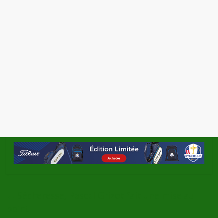
←
Sécheresse, Pascal Grizot fait une mise au
point