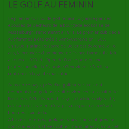
LE GOLF AU FEMININ
Le premier tournoi de golf féminin, organisé par des
épouses de pêcheurs de la bourgade écossaise de
Musselburgh, remonterait à 1811. Le premier club dédié
aux femmes a été créé à Saint-Andrews en 1867.
En 1908, Pauline Roissard de Bellet est devenue, à 16
ans, la première championne de France Dames. Il a fallu
attendre 1929 et l’Open de France pour qu’une
professionnelle, la Française Geneviève le Derff, se
confronte à la gente masculine.
Dans notre pays, près d’un golfeur sur trois est
désormais une golfeuse, soit environ cent-dix-huit mille
licenciées. Définitivement, le golf, discipline exigeante,
relaxante et civilisée, n’est plus un sport réservé aux
hommes. Loin de là.
A travers le temps, quelques stars charismatiques se
sont d’ailleurs illustrées club en mains, alliant glamour et