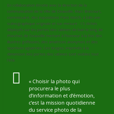
En collaboration étroite avec la direction de la
communication de la Ville de Deauville, Marc Brincourt,
commissaire, des expositions Paris Match, a bâti une
scénographique originale et sur-mesure : 15 clichés
déployés sur les portes des cabines de bain le long de
Planches de Deauville mettant à l’honneur à la fois des
illustres golfeuses, des amatrices anonymes et des
sportives aguerries. Ces tirages, imprimés à la
dimension des portes des cabines sont visibles tout
l’été.
« Choisir la photo qui
procurera le plus
d’information et d’émotion,
c’est la mission quotidienne
du service photo de la