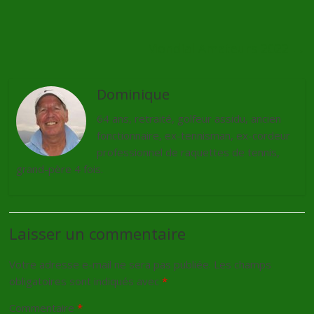
Mondial Amateurs 2022
→
Dominique
64 ans, retraité, golfeur assidu, ancien
fonctionnaire, ex-tennisman, ex-cordeur
professionnel de raquettes de tennis,
grand-père 4 fois.
Laisser un commentaire
Votre adresse e-mail ne sera pas publiée.
Les champs
obligatoires sont indiqués avec
*
Commentaire
*