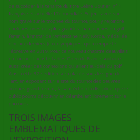
de succéder à la tenante du titre Céline Boutier, n° 1
française et actuelle 17e mondiale. En jeu : avoir son
nom gravé sur le trophée du tournoi, pour y rejoindre
quelques-unes des plus grandes championnes du golf
féminin, à l’instar de l’Américaine Nelly Korda, médaillée
d’or aux derniers Jeux olympiques, qui a remporté
l’épreuve en 2019. Pour ce nouveau chapitre deauvillais
du tournoi, Lacoste Ladies Open de France souhaite
aussi créer des connexions qui aillent au-delà du golf.
Ainsi, cette 32e édition sera placée sous le signe de
l’art, en exposant sur le site du tournoi des oeuvres
uniques grand format, faisant écho à la discipline, que le
public pourra découvrir en déambulant librement sur le
parcours.
TROIS IMAGES
EMBLEMATIQUES DE
L’EXPOSITION