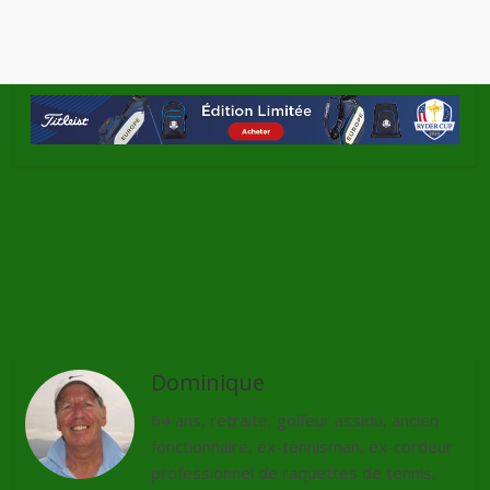
←
Le LPGA Tour sera diffusé gratuitement
Matthieu Pavon à jamais le 1er
→
Dominique
64 ans, retraité, golfeur assidu, ancien
fonctionnaire, ex-tennisman, ex-cordeur
professionnel de raquettes de tennis,