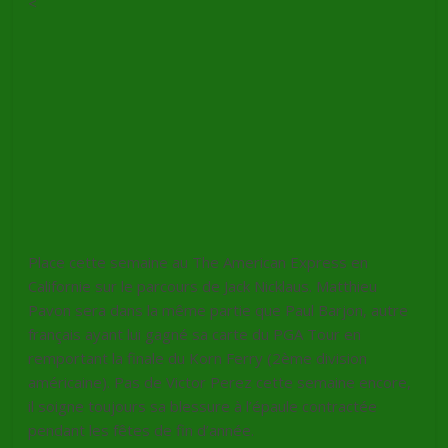
<
Place cette semaine au The American Express en
Californie sur le parcours de Jack Nicklaus. Matthieu
Pavon sera dans la même partie que Paul Barjon, autre
français ayant lui gagné sa carte du PGA Tour en
remportant la finale du Korn Ferry (2ème division
américaine). Pas de Victor Perez cette semaine encore,
il soigne toujours sa blessure à l’épaule contractée
pendant les fêtes de fin d’année.