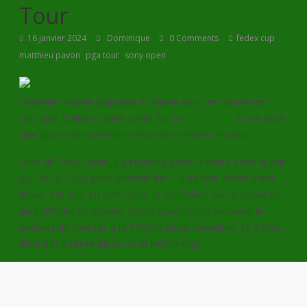
Tour
,
16 janvier 2024
Dominique
0 Comments
fedex cup
,
,
matthieu pavon
pga tour
sony open
Matthieu Pavon disputait à Hawaï son 1er tournoi en
tant que titulaire d’une carte sur le
PGA Tour
. Et on peut
dire que cette première est entièrement réussie.
Lors du Sony Open, il a réussi à jouer 4 tours sous le par
(66-66-67-67) pour un total de -14 et une 7ème place
finale. 1er top 10 donc pour le Bordelais sur le circuit le
plus difficile du monde. Cette magnifique semaine lui
permet de monter à la 77ème place mondiale. Et d’être
déjà à la 31ème place de la FedEx Cup.