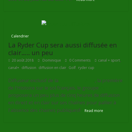
Calendrier
La Ryder Cup sera aussi diffusée en
clair….. un peu
,
20 août 2018
Dominique
0 Comments
canal + sport
,
,
,
,
canal+
diffusion
diffusion en clair
Golf
ryder cup
Diffuseur exclusif de la
Ryder Cup 2018
, la première
de l'Histoire sur le sol français, le groupe
Canal+
proposera un peu plus de cinq heures de diffusion
en direct et en clair sur ses chaînes pour pallier à
l'absence des chaines publiques!!
Read more