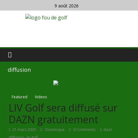
9 août 2026
diffusion
Featured
Videos
LIV Golf sera diffusé sur
DAZN gratuitement
,
21 mars 2025
Dominique
0 Comments
dazn
,
diffusion
liv golf