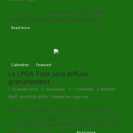
DAZN
et
LIV Golf
annoncent un accord de
diffusion mondial gratuit et pluriannuel !
Read more
Calendrier
Featured
Le LPGA Tour sera diffusé
gratuitement
,
16 janvier 2024
Dominique
1 Comment
diffusion
,
,
,
ffgolf
journal du golf.tv
l'equipe live
lpga tour
Grande nouvelle en ce début d'année 2024 : le
LPGA
Tour
sera diffusé gratuitement en France pendant 2
ans grâce à la Ffgolf et à l'Equipe grâce à l'Equipe
Live et au Journal du Golf TV.
Read more