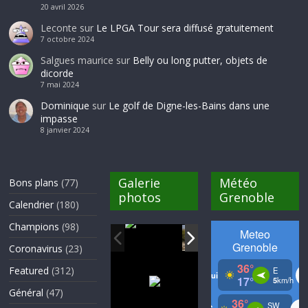
20 avril 2026
Leconte
sur
Le LPGA Tour sera diffusé gratuitement
7 octobre 2024
Salgues maurice
sur
Belly ou long putter, objets de
dicorde
7 mai 2024
Dominique
sur
Le golf de Digne-les-Bains dans une
impasse
8 janvier 2024
Galerie
Météo
Bons plans
(77)
photos
Grenoble
Calendrier
(180)
Champions
(98)
Coronavirus
(23)
Featured
(312)
Général
(47)