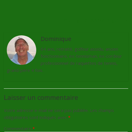
Le blog de Bookandgolf
→
Dominique
64 ans, retraité, golfeur assidu, ancien
fonctionnaire, ex-tennisman, ex-cordeur
professionnel de raquettes de tennis,
grand-père 4 fois.
Laisser un commentaire
Votre adresse e-mail ne sera pas publiée.
Les champs
obligatoires sont indiqués avec
*
Commentaire
*