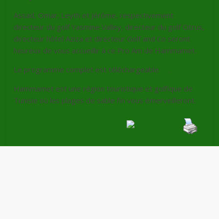
Assad, Omar, Leyth et Jérôme, respectivement
directeur du golf Yasmine Valley, directeur du golf Citrus,
directeur hôtel Aziza et directeur Golf and Co seront
heureux de vous accueillir à ce Pro Am de Hammamet.
Le programme complet est téléchargeable
ici
.
Hammamet est une région touristique et golfique de
Tunisie où les plages de sable fin vous émerveilleront.