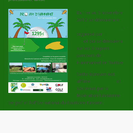
Du 1er au 5 novembre
2012 se déroulera le
Pro Am d’Hammamet
,
organisé par
Golf and
Co
et qui se déroulera
sur les 3 supers
parcours de
Hammamet en Tunisie.
Cette épreuve est
affiliée
PGA France
et
soutenue par la
fédération tunisienne
de golf et l’office national du tourisme tunisien.