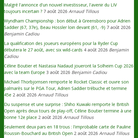
Malgré l'annonce d'un nouvel investisseur, l'avenir du LIV
toujours incertain ?
7 août 2026
Arnaud Tillous
Wyndham Championship : bon début à Greensboro pour Adrien
Saddier (67, 37e), Beau Hossler loin devant (61, -9)
7 août 2026
Benjamin Cadiou
La qualification des joueurs européens pour la Ryder Cup
débutera le 27 août, avec six wild-cards
4 août 2026
Benjamin
Cadiou
Céline Boutier et Nastasia Nadaud joueront la Solheim Cup 2026
avec la team Europe
3 août 2026
Benjamin Cadiou
Michael Thorbjornsen remporte le Rocket Classic et ouvre son
palmarès sur le PGA Tour, Adrien Saddier trébuche et termine
45e
2 août 2026
Arnaud Tillous
Du suspense et une surprise : Shiho Kuwaki remporte le British
Open après deux tours de play-off, Céline Boutier termine à une
bonne 12e place
2 août 2026
Arnaud Tillous
Seulement deux pars en 18 trous : l'improbable carte de Pauline
Roussin-Bouchard au British Open
2 août 2026
Arnaud Tillous