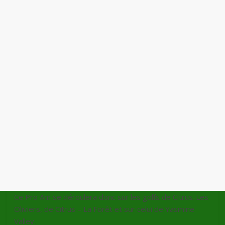
Ce Pro Am se déroulera donc sur les golfs de Citrus-Les
Oliviers, de Citrus – La Forêt et sur celui de Yasmine
Valley.