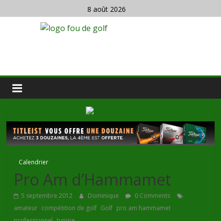
8 août 2026
Calendrier
Pro Am d’Hammamet
5 septembre 2012
Dominique
0 Comments
,
,
,
,
amateur
compétition de golf
Golf
pro am hammamet
,
professionnel
tunisie