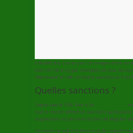
Cela fait plus d’un an que l’on navigue entre les i
mort né (McILroy par exemple), et ceux qui sout
Maintenant on sait, ce tournoi aura lieu du 9 au 
Quelles sanctions ?
Depuis que le PGA Tour et le
DP World Tour
on
tout le monde attend les sanctions qui risquent
suspensions ou des interdictions de disputer d
Personne ne sait très bien ce qu’ils risquent mai