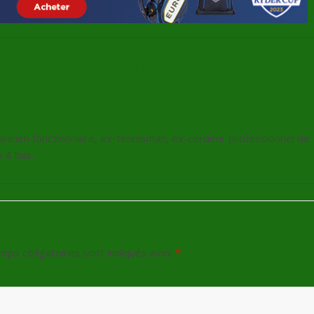
!
Mickelson dit adieu au PGA Tour
, ancien fonctionnaire, ex-tennisman, ex-cordeur professionnel de
4 fois.
mps obligatoires sont indiqués avec
*