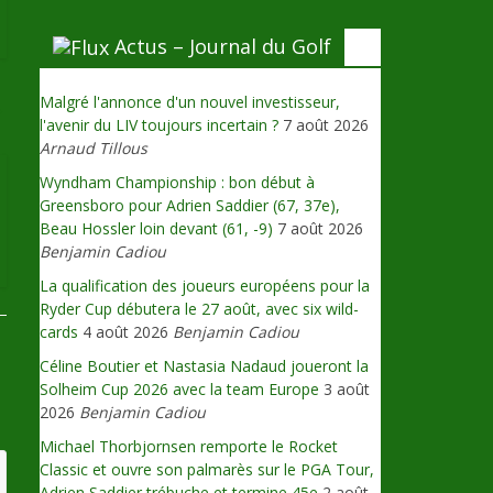
Actus – Journal du Golf
Malgré l'annonce d'un nouvel investisseur,
→
l'avenir du LIV toujours incertain ?
7 août 2026
Arnaud Tillous
Wyndham Championship : bon début à
Greensboro pour Adrien Saddier (67, 37e),
Beau Hossler loin devant (61, -9)
7 août 2026
Benjamin Cadiou
La qualification des joueurs européens pour la
Ryder Cup débutera le 27 août, avec six wild-
cards
4 août 2026
Benjamin Cadiou
Céline Boutier et Nastasia Nadaud joueront la
Solheim Cup 2026 avec la team Europe
3 août
2026
Benjamin Cadiou
Michael Thorbjornsen remporte le Rocket
Classic et ouvre son palmarès sur le PGA Tour,
Adrien Saddier trébuche et termine 45e
2 août