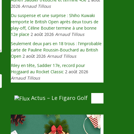
2026
Arnaud Tillous
Du suspense et une surprise : Shiho Kuwaki
remporte le British Open après deux tours de
play-off, Céline Boutier termine à une bonne
12e place
2 août 2026
Arnaud Tillous
Seulement deux pars en 18 trous : l'improbable
carte de Pauline Roussin-Bouchard au British
Open
2 août 2026
Arnaud Tillous
Riley en tête, Saddier 17e, record pour
Hojgaard au Rocket Classic
2 août 2026
Arnaud Tillous
Actus – Le Figaro Golf