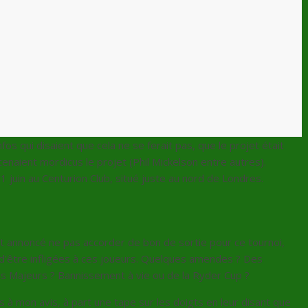
nfos qui disaient que cela ne se ferait pas, que le projet était
enaient mordicus le projet (Phil Mickelson entre autres).
11 juin au Centurion Club, situé juste au nord de Londres.
t annoncé ne pas accorder de bon de sortie pour ce tournoi,
 d’être infligées à ces joueurs. Quelques amendes ? Des
es Majeurs ? Bannissement à vie ou de la Ryder Cup ?
s à mon avis, à part une tape sur les doigts en leur disant que