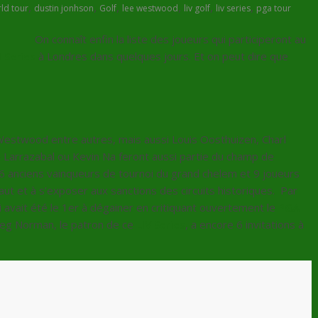
,
,
,
,
,
,
ld tour
dustin jonhson
Golf
lee westwood
liv golf
liv series
pga tour
On connaît enfin la liste des joueurs qui participeront au
l Series
à Londres dans quelques jours. Et on peut dire que
 Westwood entre autres, mais aussi Louis Oosthuizen, Charl
 Larrazabal ou Kevin Na feront aussi partie du champ de
6 anciens vainqueurs de tournoi du grand chelem et 9 joueurs
aut et à s’exposer aux sanctions des circuits historiques. Par
 avait été le 1er à dégainer en critiquant ouvertement le
PGA
Greg Norman, le patron de ce
LIV Series
, a encore 6 invitations à