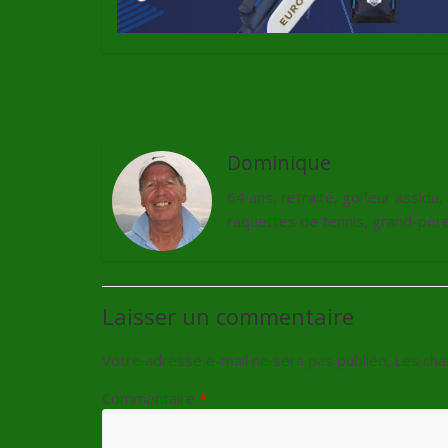
←
Golfystador Week : lancement réussi 
Dominique
64 ans, retraité, golfeur assidu
raquettes de tennis, grand-père 
Laisser un commentaire
Votre adresse e-mail ne sera pas publiée.
Les cha
Commentaire
*