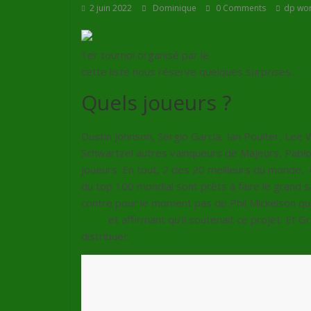
2 juin 2022
Dominique
0 Comments
dp wor
1er tournoi organisé par le
LIV Golf Invitationa
cette liste nous réserve quelques surprises.
Quels joueurs ?
Dustin Johnson, Sergio Garcia, Ian Poulter, Lee
Schwartzel autres vainqueurs de Majeurs, Pablo
joueurs. En tout, 2 des 20 meilleurs du monde, 
du top 100 mondial sont prêts à faire le grand s
contre pour le moment pas de Phil Mickelson qui
Tour
et affirmant qu’il soutenait ce projet. Et 
distribuer.