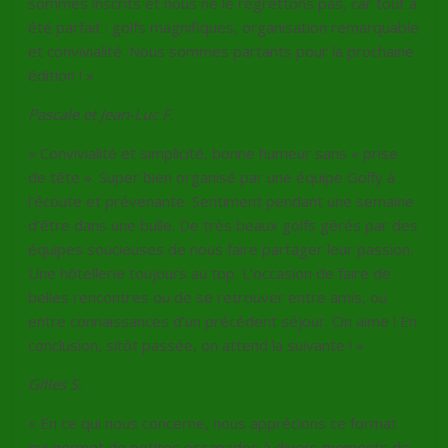
sommes inscrits et nous ne le regrettons pas, car tout a
été parfait : golfs magnifiques, organisation remarquable
et convivialité. Nous sommes partants pour la prochaine
édition ! »
Pascale et Jean-Luc F.
« Convivialité et simplicité, bonne humeur sans « prise
de tête ». Super bien organisé par une équipe Golfy à
l’écoute et prévenante. Sentiment pendant une semaine
d’être dans une bulle. De très beaux golfs gérés par des
équipes soucieuses de nous faire partager leur passion.
Une hôtellerie toujours au top. L’occasion de faire de
belles rencontres ou de se retrouver entre amis, ou
entre connaissances d’un précédent séjour. On aime ! En
conclusion, sitôt passée, on attend la suivante ! »
Gilles S.
« En ce qui nous concerne, nous apprécions ce format
qui permet de petites escapades à divers moments de