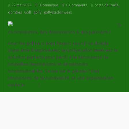
,
22 mai 2022
Dominique
0 Comments
costa daurada
,
,
,
dombes
Golf
golfy
golfystador week
D
es rencontres, des découvertes & des parcours !
Pour les golfeurs dont l’esprit sportif se double
d’une âme d’explorateur, la Golfystador Week est la
solution parfaite pour partir à la découverte de
nouvelles destinations et de parcours
incontournables. Cerise sur le gâteau ? Des
rencontres, de la convivialité, et une organisation
made in
Golfy
!