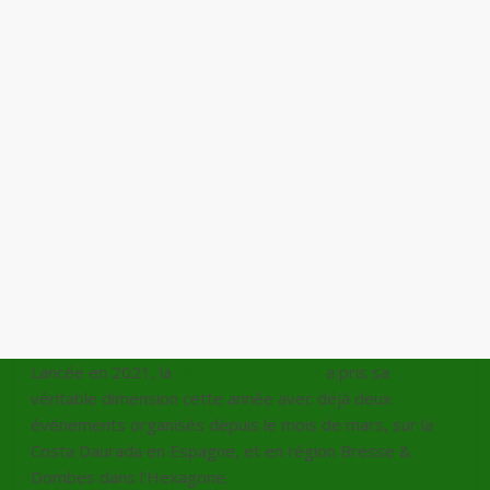
Lancée en 2021, la
Golfystador Week
a pris sa
véritable dimension cette année avec déjà deux
événements organisés depuis le mois de mars, sur la
Costa Daurada en Espagne, et en région Bresse &
Dombes dans l’Hexagone.