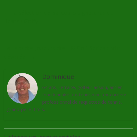
←
La sélection de parcours signatures du
Réseau Golfy
La liste des joueurs des LIV Golf Series enfin
dévoilée !
→
Dominique
64 ans, retraité, golfeur assidu, ancien
fonctionnaire, ex-tennisman, ex-cordeur
professionnel de raquettes de tennis,
grand-père 4 fois.