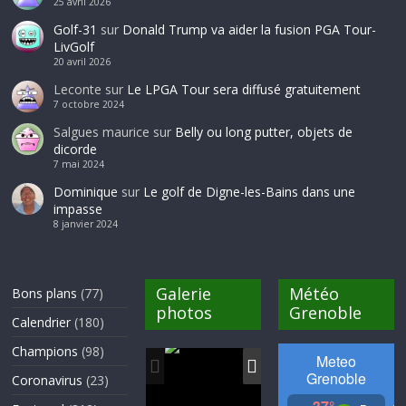
25 avril 2026
Golf-31
sur
Donald Trump va aider la fusion PGA Tour-
LivGolf
20 avril 2026
Leconte
sur
Le LPGA Tour sera diffusé gratuitement
7 octobre 2024
Salgues maurice
sur
Belly ou long putter, objets de
dicorde
7 mai 2024
Dominique
sur
Le golf de Digne-les-Bains dans une
impasse
8 janvier 2024
Galerie
Météo
Bons plans
(77)
photos
Grenoble
Calendrier
(180)
Champions
(98)
Coronavirus
(23)