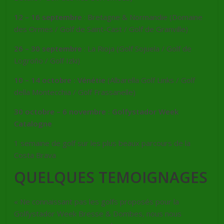
12 – 16 septembre
: Bretagne & Normandie (Domaine
des Ormes / Golf de Saint-Cast / Golf de Granville)
26 – 30 septembre
: La Rioja (Golf Sojuela / Golf de
Logroño / Golf Izki)
10 – 14 octobre : Vénétie
(Albarella Golf Links / Golf
della Montecchia / Golf Frassanelle)
30 octobre – 6 novembre : Golfystador Week
Catalogne
1 semaine de golf sur les plus beaux parcours de la
Costa Brava
QUELQUES TEMOIGNAGES
« Ne connaissant pas les golfs proposés pour la
Golfystador Week Bresse & Dombes, nous nous