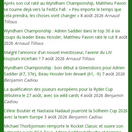
Après son cut raté au Wyndham Championship, Matthieu Pavon
se tourne déjà vers la FedEx Fall : « Peu importe le temps que
cela prendra, les choses vont changer »
8 août 2026
Arnaud
Tillous
Wyndham Championship : Adrien Saddier dans le top 30 à six
coups du leader Beau Hossler, Matthieu Pavon rate le cut
8 août
2026
Arnaud Tillous
Malgré l'annonce d'un nouvel investisseur, l'avenir du LIV
toujours incertain ?
7 août 2026
Arnaud Tillous
Wyndham Championship : bon début à Greensboro pour Adrien
Saddier (67, 37e), Beau Hossler loin devant (61, -9)
7 août 2026
Benjamin Cadiou
La qualification des joueurs européens pour la Ryder Cup
débutera le 27 août, avec six wild-cards
4 août 2026
Benjamin
Cadiou
Céline Boutier et Nastasia Nadaud joueront la Solheim Cup 2026
avec la team Europe
3 août 2026
Benjamin Cadiou
Michael Thorbjornsen remporte le Rocket Classic et ouvre son