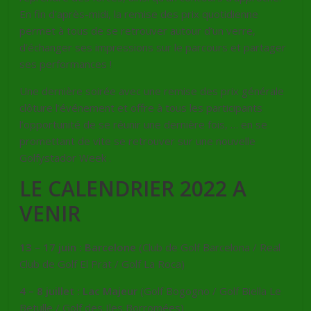
En fin d’après-midi, la remise des prix quotidienne
permet à tous de se retrouver autour d’un verre,
d’échanger ses impressions sur le parcours et partager
ses performances !
Une dernière soirée avec une remise des prix générale
clôture l’événement et offre à tous les participants
l’opportunité de se réunir une dernière fois, … en se
promettant de vite se retrouver sur une nouvelle
Golfystador Week .
LE CALENDRIER 2022 A
VENIR
13 – 17 juin : Barcelone
(Club de Golf Barcelona / Real
Club de Golf El Prat / Golf La Roca)
4 – 8 juillet : Lac Majeur
(Golf Bogogno / Golf Biella Le
Betulle / Golf des Iles Borromées)