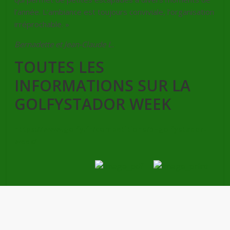
l’année. L’ambiance est toujours conviviale, l’organisation
irréprochable. »
Bernadette et Jean-Claude L.
TOUTES LES
INFORMATIONS SUR LA
GOLFYSTADOR WEEK
https://www.golfy.fr/competitions/5–golfystador-
week/