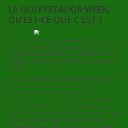
LA GOLFYSTADOR WEEK,
QU’EST-CE QUE C’EST ?
La
Golfystador Week, c’est un
court séjour
(4 jours / 3
nuits) réunissant
entre 50 et 80 joueurs
qui partent à la
découverte d’une destination
, et s’affrontent dans une
compétition amicale
en scramble sur
trois parcours
différents
.
Le dîner de bienvenue est l’occasion de rencontrer ses
partenaires (ou adversaires !) et de nouer des
premières amitiés. Dès le lendemain, place à la
compétition amicale en scramble à deux, avec départ en
shot gun. Chaque jour, les joueurs sont accueillis avec
des cadeaux de bienvenue avant de partir à l’assaut des
fairways. Une collation les attend à mi-parcours pour
reprendre des forces, ainsi qu’un concours d’approche.