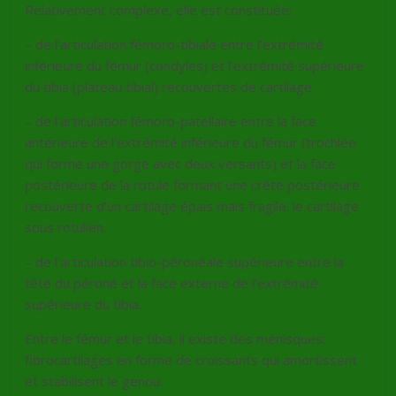
Relativement complexe, elle est constituée:
– de l’articulation fémoro-tibiale entre l’extrémité
inférieure du fémur (condyles) et l’extrémité supérieure
du tibia (plateau tibial) recouvertes de cartilage.
– de l’articulation fémoro-patellaire entre la face
antérieure de l’extrémité inférieure du fémur (trochlée
qui forme une gorge avec deux versants) et la face
postérieure de la rotule formant une crête postérieure
recouverte d’un cartilage épais mais fragile: le cartilage
sous rotulien.
– de l’articulation tibio-péronéale supérieure entre la
tête du péroné et la face externe de l’extrémité
supérieure du tibia.
Entre le fémur et le tibia, il existe des ménisques:
fibrocartilages en forme de croissants qui amortissent
et stabilisent le genou.