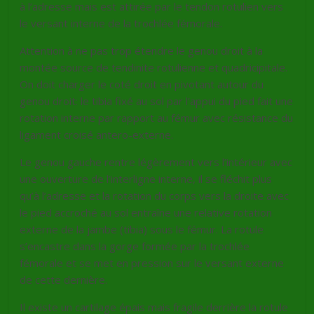
à l’adresse mais est attirée par le tendon rotulien vers
le versant interne de la trochlée fémorale.
Attention à ne pas trop étendre le genou droit à la
montée source de tendinite rotulienne et quadricipitale.
On doit charger le coté droit en pivotant autour du
genou droit: le tibia fixé au sol par l’appui du pied fait une
rotation interne par rapport au fémur avec résistance du
ligament croisé antero-externe.
Le genou gauche rentre légèrement vers l’intérieur avec
une ouverture de l’interligne interne, il se fléchit plus
qu’à l’adresse et la rotation du corps vers la droite avec
le pied accroché au sol entraîne une relative rotation
externe de la jambe (tibia) sous le fémur. La rotule
s’encastre dans la gorge formée par la trochlée
fémorale et se met en pression sur le versant externe
de cette dernière.
Il existe un cartilage épais mais fragile derrière la rotule