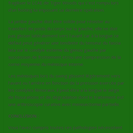
fragiliser le LCAE de Tiger Woods qui s’est rompu lors
d’un footing lui imposant sa dernière opération.
La jambe gauche doit être solide pour résister au
transfert de poids du corps sur la gauche, elle ne doit
pas glisser latéralement vers l’avant car à la longue ce
défaut peut générer une tendinite du tenseur du fascia
lata sur le condyle externe du genou gauche par
succession de frottement et/ou une compression de la
corne moyenne du ménisque interne.
Les ménisques lors du swing glissent légèrement vers
l’avant ou l’arrière en fonction de la pression exercée par
les condyles fémoraux, il peut être à la longue le siège
de fissurations et de dégradation dont le traitement est
une arthroscopie curative avec menisectomie partielle.
CONCLUSION :
Vous l’avez compris toutes ces pathologies nécessitent