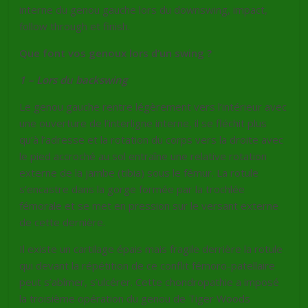
interne du genou gauche lors du downswing, impact,
follow through et finish.
Que font vos genoux lors d’un swing ?
1 – Lors du backswing
Le genou gauche rentre légèrement vers l’intérieur avec
une ouverture de l’interligne interne, il se fléchit plus
qu’à l’adresse et la rotation du corps vers la droite avec
le pied accroché au sol entraîne une relative rotation
externe de la jambe (tibia) sous le fémur. La rotule
s’encastre dans la gorge formée par la trochlée
fémorale et se met en pression sur le versant externe
de cette dernière.
Il existe un cartilage épais mais fragile derrière la rotule
qui devant la répétition de ce conflit fémoro-patellaire
peut s’abîmer, s’ulcérer. Cette chondropathie a imposé
la troisième opération du genou de Tiger Woods