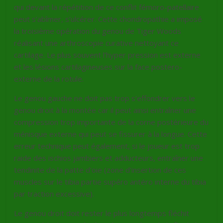
qui devant la répétition de ce conflit fémoro-patellaire
peut s’abîmer, s’ulcérer. Cette chondropathie a imposé
la troisième opération du genou de Tiger Woods
réalisant une arthroscopie curative nettoyant ce
cartilage. Le plus souvent l’hyper pression est externe
et les lésions cartilagineuses sur la face postero-
externe de la rotule.
Le genou gauche ne doit pas trop s’effondrer vers le
genou droit à la montée car il peut ainsi entraîner une
compression trop importante de la corne postérieure du
ménisque externe qui peut se fissurer à la longue. Cette
erreur technique peut également, si le joueur est trop
raide des ischios jambiers et adducteurs, entraîner une
tendinite de la patte d’oie (zone d’insertion de ces
muscles sur le tibia partie supéro antéro interne du tibia
par traction excessive).
Le genou droit doit rester le plus longtemps fléchit