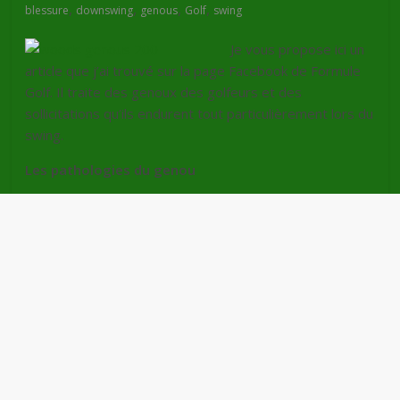
,
,
,
,
blessure
downswing
genous
Golf
swing
Je vous propose ici un
article que j’ai trouvé sur la page Facebook de Formule
Golf. Il traite des genoux des golfeurs et des
sollicitations qu’ils endurent tout particulièrement lors du
swing.
Les pathologies du genou