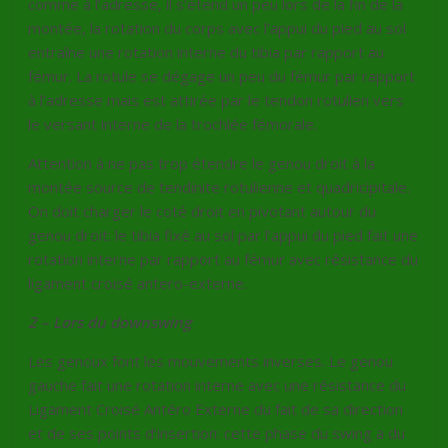
comme à l’adresse, il s’étend un peu lors de la fin de la
montée, la rotation du corps avec l’appui du pied au sol
entraîne une rotation interne du tibia par rapport au
fémur. La rotule se dégage un peu du fémur par rapport
à l’adresse mais est attirée par le tendon rotulien vers
le versant interne de la trochlée fémorale.
Attention à ne pas trop étendre le genou droit à la
montée source de tendinite rotulienne et quadricipitale.
On doit charger le coté droit en pivotant autour du
genou droit: le tibia fixé au sol par l’appui du pied fait une
rotation interne par rapport au fémur avec résistance du
ligament croisé antero-externe.
2 – Lors du downswing
Les genoux font les mouvements inverses. Le genou
gauche fait une rotation interne avec une résistance du
Ligament Croisé Antéro Externe du fait de sa direction
et de ses points d’insertion: cette phase du swing a du