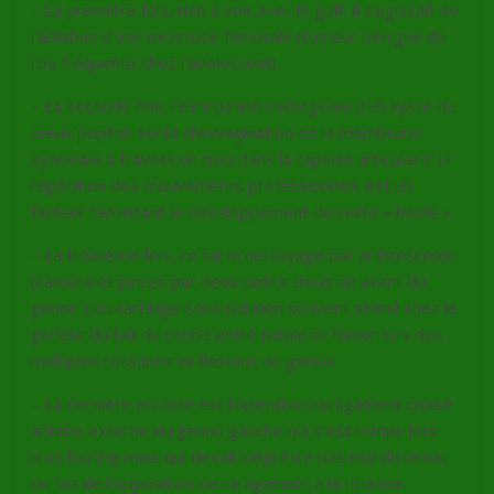
– La première fois, rien à voir avec le golf. Il s’agissait de
l’ablation d’une exostose fémorale (tumeur bénigne de
l’os fréquente chez l’adolescent).
– La seconde fois, l’extirpation chirurgicale d’un kyste du
creux poplité. Sorte d’exvagination de la membrane
synoviale à travers un trou dans la capsule articulaire: la
répétition des mouvements professionnels est un
facteur favorisant le développement de cette « boule ».
– La troisième fois, ce fut le nettoyage par arthroscopie
(caméra et pinces par deux petits trous en avant du
genou ) du cartilage sous rotulien souvent abîmé chez le
golfeur du fait du conflit entre rotule et fémur lors des
multiples rotations et flexions du genou.
– La dernière en date est l’opération du ligament croisé
antéro-externe du genou gauche qui s’est rompu lors
d’un footing mais qui devait déjà être pas mal distendu
du fait de l’opposition de ce ligament à la rotation