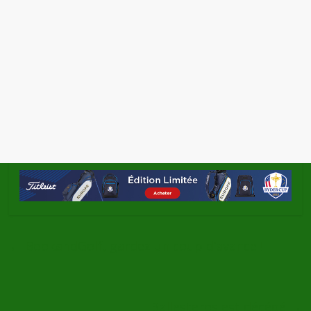
←
BookandGolf, gardez un coup d’avance !
Ballesteros est décédé
→