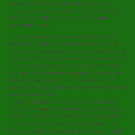
réalisant une arthroscopie curative nettoyant ce
cartilage. Le plus souvent l’hyper pression est externe
et les lésions cartilagineuses sur la face postero-
externe de la rotule.
Le genou gauche ne doit pas trop s’effondrer vers le
genou droit à la montée car il peut ainsi entraîner une
compression trop importante de la corne postérieure du
ménisque externe qui peut se fissurer à la longue. Cette
erreur technique peut également, si le joueur est trop
raide des ischios jambiers et adducteurs, entraîner une
tendinite de la patte d’oie (zone d’insertion de ces
muscles sur le tibia partie supéro antéro interne du tibia
par traction excessive).
Le genou droit doit rester le plus longtemps fléchit
comme à l’adresse, il s’étend un peu lors de la fin de la
montée, la rotation du corps avec l’appui du pied au sol
entraîne une rotation interne du tibia par rapport au
fémur. La rotule se dégage un peu du fémur par rapport