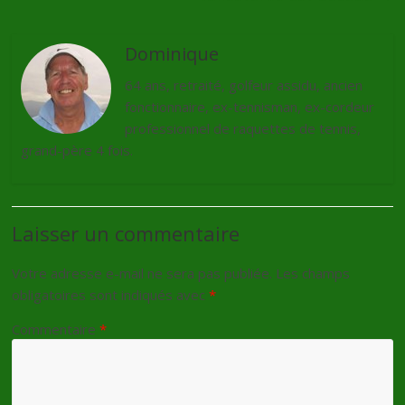
Dominique
64 ans, retraité, golfeur assidu, ancien
fonctionnaire, ex-tennisman, ex-cordeur
professionnel de raquettes de tennis,
grand-père 4 fois.
Laisser un commentaire
Votre adresse e-mail ne sera pas publiée.
Les champs
obligatoires sont indiqués avec
*
Commentaire
*