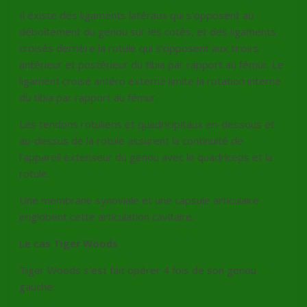
Il existe des ligaments latéraux qui s’opposent au
déboîtement du genou sur les cotés, et des ligaments
croisés derrière la rotule qui s’opposent aux tiroirs
antérieur et postérieur du tibia par rapport au fémur. Le
ligament croisé antéro externe limite la rotation interne
du tibia par rapport au fémur.
Les tendons rotuliens et quadricipitaux en-dessous et
au-dessus de la rotule assurent la continuité de
l’appareil extenseur du genou avec le quadriceps et la
rotule.
Une membrane synoviale et une capsule articulaire
englobent cette articulation cavitaire.
Le cas Tiger Woods
Tiger Woods s’est fait opérer 4 fois de son genou
gauche: