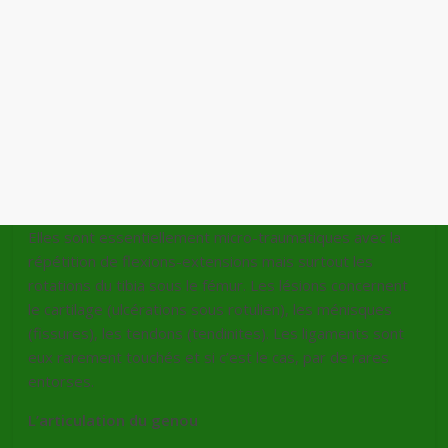
Elles sont essentiellement micro-traumatiques avec la
répétition de flexions-extensions mais surtout les
rotations du tibia sous le fémur. Les lésions concernent
le cartilage (ulcérations sous rotulien), les ménisques
(fissures), les tendons (tendinites). Les ligaments sont
eux rarement touchés et si c’est le cas, par de rares
entorses.
L’articulation du genou