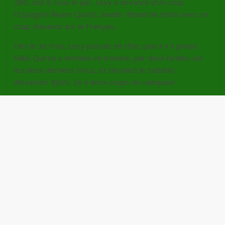
280, soit 8 sous le par, Levy a devancé d’un coup
l’Espagnol Álvaro Quirós, leader dimanche matin avec un
coup d’avance sur le Français.
Dès le 3e trou, Levy passait en tête, puis il n’a jamais
faibli. Quiros a terminé en trombe, par deux birdies sur
les deux derniers trous, et devancé le Suédois
Alexander Björk, 3e à deux coups du vainqueur.