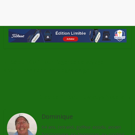
←
Séjour Golf Tour l’agence de voyage
spécialisée dans les stages de golf
Clap de fin pour Gwladys Nocera
→
Dominique
64 ans, retraité, golfeur assidu, ancien
fonctionnaire, ex-tennisman, ex-cordeur