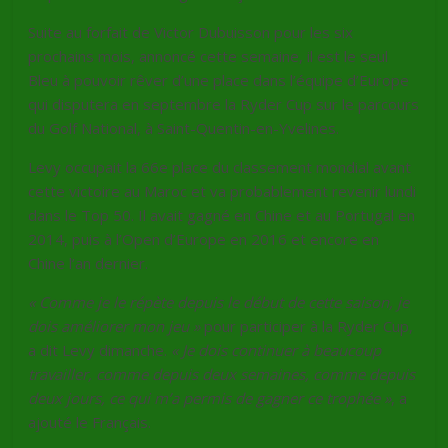
Suite au forfait de Victor Dubuisson pour les six
prochains mois, annoncé cette semaine, il est le seul
Bleu à pouvoir rêver d’une place dans l’équipe d’Europe
qui disputera en septembre la Ryder Cup sur le parcours
du Golf National, à Saint-Quentin-en-Yvelines.
Levy occupait la 66e place du classement mondial avant
cette victoire au Maroc et va probablement revenir lundi
dans le Top 50. Il avait gagné en Chine et au Portugal en
2014, puis à l’Open d’Europe en 2016 et encore en
Chine l’an dernier.
« Comme je le répète depuis le début de cette saison, je
dois améliorer mon jeu »
pour participer à la Ryder Cup,
a dit Levy dimanche.
« Je dois continuer à beaucoup
travailler, comme depuis deux semaines, comme depuis
deux jours, ce qui m’a permis de gagner ce trophée »
, a
ajouté le Français.