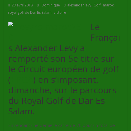
,
,
,
23 avril 2018
Dominique
alexander levy
Golf
maroc
,
royal golf de Dar Es Salam
victoire
Le
Françai
s Alexander Levy a
remporté son 5e titre sur
le Circuit européen de golf
(
EPGA
) en s’imposant,
dimanche, sur le parcours
du Royal Golf de Dar Es
Salam.
En rendant une dernière carte de 70 pour un total de