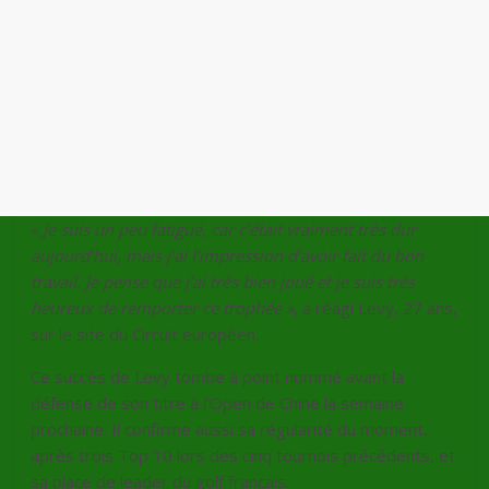
« Je suis un peu fatigué, car c’était vraiment très dur
aujourd’hui, mais j’ai l’impression d’avoir fait du bon
travail. Je pense que j’ai très bien joué et je suis très
heureux de remporter ce trophée »
, a réagi Levy, 27 ans,
sur le site du Circuit européen.
Ce succès de Levy tombe à point nommé avant la
défense de son titre à l’Open de Chine la semaine
prochaine. Il confirme aussi sa régularité du moment,
après trois Top 10 lors des cinq tournois précédents, et
sa place de leader du golf français.