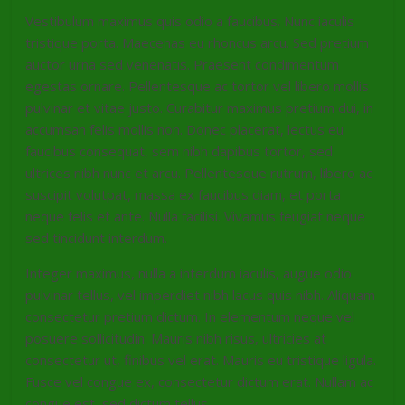
Vestibulum maximus quis odio a faucibus. Nunc iaculis
tristique porta. Maecenas eu rhoncus arcu. Sed pretium
auctor urna sed venenatis. Praesent condimentum
egestas ornare. Pellentesque ac tortor vel libero mollis
pulvinar et vitae justo. Curabitur maximus pretium dui, in
accumsan felis mollis non. Donec placerat, lectus eu
faucibus consequat, sem nibh dapibus tortor, sed
ultrices nibh nunc et arcu. Pellentesque rutrum, libero ac
suscipit volutpat, massa ex faucibus diam, et porta
neque felis et ante. Nulla facilisi. Vivamus feugiat neque
sed tincidunt interdum.
Integer maximus, nulla a interdum iaculis, augue odio
pulvinar tellus, vel imperdiet nibh lacus quis nibh. Aliquam
consectetur pretium dictum. In elementum neque vel
posuere sollicitudin. Mauris nibh risus, ultricies at
consectetur ut, finibus vel erat. Mauris eu tristique ligula.
Fusce vel congue ex, consectetur dictum erat. Nullam ac
congue est, sed dictum tellus.