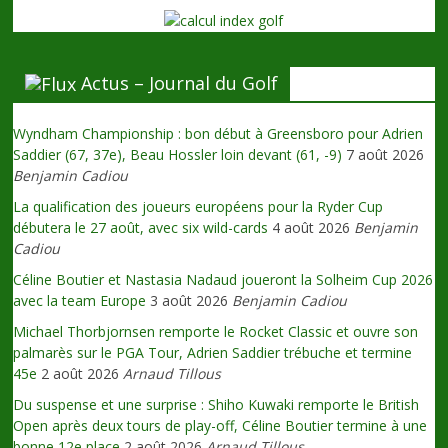
Actus – Journal du Golf
Wyndham Championship : bon début à Greensboro pour Adrien
Saddier (67, 37e), Beau Hossler loin devant (61, -9)
7 août 2026
Benjamin Cadiou
La qualification des joueurs européens pour la Ryder Cup
débutera le 27 août, avec six wild-cards
4 août 2026
Benjamin
Cadiou
Céline Boutier et Nastasia Nadaud joueront la Solheim Cup 2026
avec la team Europe
3 août 2026
Benjamin Cadiou
Michael Thorbjornsen remporte le Rocket Classic et ouvre son
palmarès sur le PGA Tour, Adrien Saddier trébuche et termine
45e
2 août 2026
Arnaud Tillous
Du suspense et une surprise : Shiho Kuwaki remporte le British
Open après deux tours de play-off, Céline Boutier termine à une
bonne 12e place
2 août 2026
Arnaud Tillous