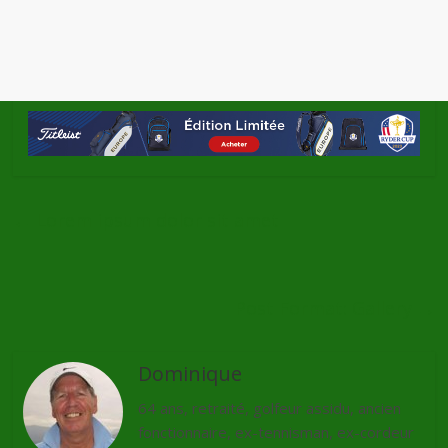
←
Lorem ipsum dolor sit amet
Post Format: Gallery
→
Dominique
64 ans, retraité, golfeur assidu, ancien
fonctionnaire, ex-tennisman, ex-cordeur