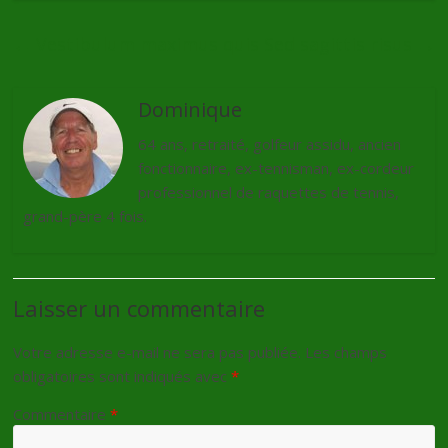
←
Vestibulum maximus quis
Sed sagittis risus
→
Dominique
64 ans, retraité, golfeur assidu, ancien
fonctionnaire, ex-tennisman, ex-cordeur
professionnel de raquettes de tennis,
grand-père 4 fois.
Laisser un commentaire
Votre adresse e-mail ne sera pas publiée.
Les champs
obligatoires sont indiqués avec
*
Commentaire
*