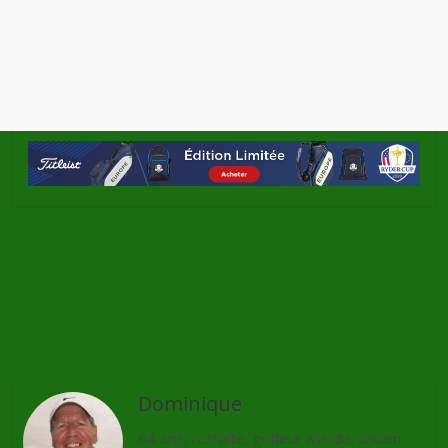
←
Céline Boutier toute proche des sommets
Scottie Sheffler nouveau maître à Augusta
→
Dominique
64 ans, retraité, golfeur assidu, ancien