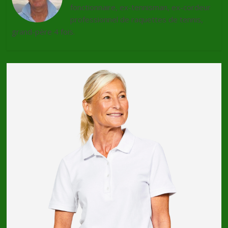
fonctionnaire, ex-tennisman, ex-cordeur
professionnel de raquettes de tennis,
grand-père 4 fois.