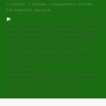
,
,
7 avril 2022
Dominique
Augusta National
come back
,
,
Golf
masters 2022
tiger woods
14 mois
après son grave accident de voiture dans lequel il a failli
perdre sa jambe droite, Tiger Woods faisait son retour
officiel en compétition lors du 1er tour du Masters 2022.
C’est surtout le côté physique qui posait question, car
côté golf, on savait que les coups étaient là.
On a été tout de suite rassurés même si il a quelques
petites difficultés lors des descente des pentes du
parcours d’Augusta.
3 birdies, 2 bogeys, 2 recoveries dignes du grand Tiger,
une foule énorme le suivant sur les 18 trous, personne
n’aurait cru revoir ça il y a encore quelques mois.
« Me voilà exactement là où je voulais être »