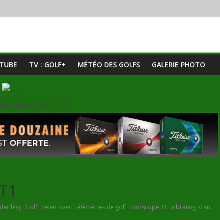
UTUBE
TV : GOLF+
MÉTÉO DES GOLFS
GALERIE PHOTO
 T1
,
,
,
,
,
der levy
Golf
never over
télémètres de golf
tourscope T1
vibrating scan