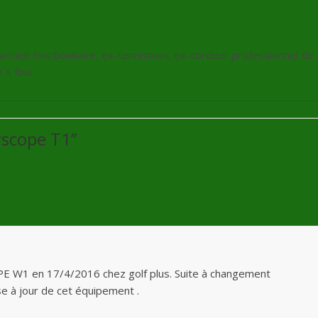
, ancien fonctionnaire, ex-tennisman, ex-cordeur professionnel de
4 fois.
rscope T1
”
 W1 en 17/4/2016 chez golf plus. Suite à changement
mise à jour de cet équipement .