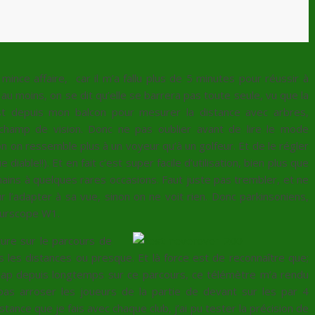
 mince affaire, car il m’a fallu plus de 5 minutes pour réussir à
 au moins, on se dit qu’elle se barrera pas toute seule, vu que la
est depuis mon balcon pour mesurer la distance avec arbres,
hamp de vision. Donc ne pas oublier avant de lire le mode
n on ressemble plus à un voyeur qu’à un golfeur. Et de le régler
able!!). Et en fait c’est super facile d’utilisation, bien plus que
mains à quelques rares occasions. Faut juste pas trembler, et ne
r l’adapter à sa vue, sinon on ne voit rien. Donc parkinsoniens,
ourscope W1.
ture sur le parcours de
s les distances ou presque. Et là force est de reconnaître que;
wap depuis longtemps sur ce parcours, ce télémètre m’a rendu
as arroser les joueurs de la partie de devant sur les par 4
stance que je fais avec chaque club, j’ai pu tester la précision de