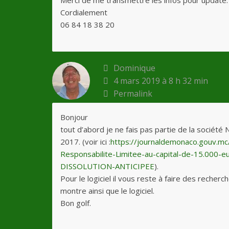
Merci de me transmettre les infos pour update.
Cordialement
06 84 18 38 20
Dominique
4 mars 2019 à 8 h 32 min
Permalink
Bonjour
tout d’abord je ne fais pas partie de la sociét
2017. (voir ici :
https://journaldemonaco.gouv.m
Responsabilite-Limitee-au-capital-de-15.000-e
DISSOLUTION-ANTICIPEE
).
Pour le logiciel il vous reste à faire des reche
montre ainsi que le logiciel.
Bon golf.