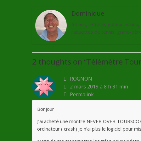
Dominique
64 ans, retraité, golfeur assidu
raquettes de tennis, grand-père 
2 thoughts on “
Télémètre Tou
ROGNON
2 mars 2019 à 8 h 31 min
Permalink
Bonjour
J’ai acheté une montre NEVER OVER TOURSCOPE
ordinateur ( crash) je n’ai plus le logiciel pour 