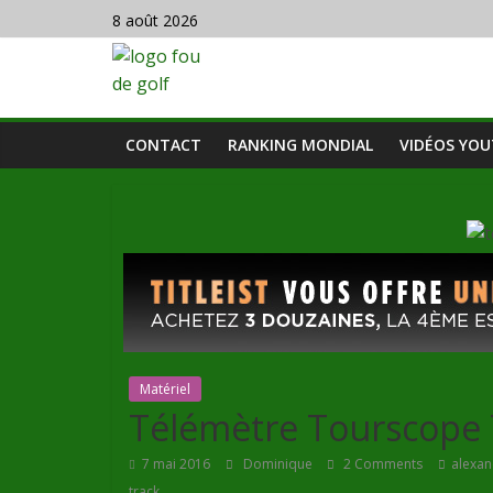
8 août 2026
CONTACT
RANKING MONDIAL
VIDÉOS YO
Matériel
Télémètre Tourscope
7 mai 2016
Dominique
2 Comments
alexan
track