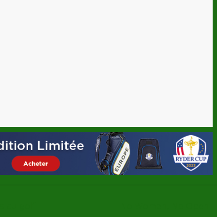
s au golf
No Women, No Open