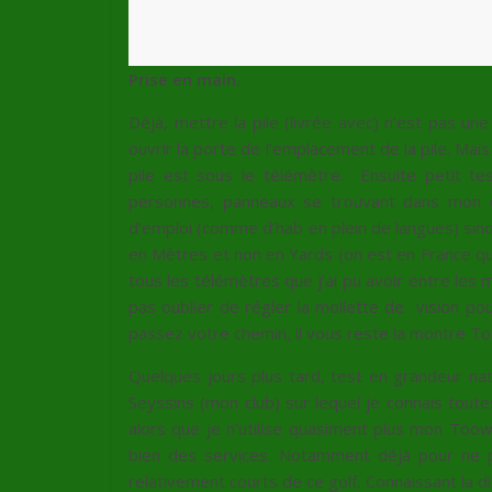
Prise en main.
Déjà, mettre la pile (livrée avec) n’est pas une
ouvrir la porte de l’emplacement de la pile. Mais
pile est sous le télémètre. Ensuite petit t
personnes, panneaux se trouvant dans mon c
d’emploi (comme d’hab en plein de langues) sino
en Mètres et non en Yards (on est en France que di
tous les télémètres que j’ai pu avoir entre les 
pas oublier de régler la mollette de vision pou
passez votre chemin, il vous reste la montre T
Quelques jours plus tard, test en grandeur na
Seyssins (mon club) sur lequel je connais toute
alors que je n’utilise quasiment plus mon Too
bien des services. Notamment déjà pour ne p
relativement courts de ce golf. Connaissant la di