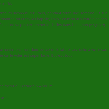
 bluffé.
 parcours inconnus, sur Paris, pendant toute une semaine. Et sur
rmantes ou Crécy la Chapelle, l’avoir en main m’a évité bien des
aut, il ne va pas rechercher les balles dans l’eau (non je rigole!!).
imant (donc mal) donc évitez de le laisser accroché à votre sac
 car le voler est super facile. Et c’est tout.
e de mesure : Distance 5 – 600 m
Yards