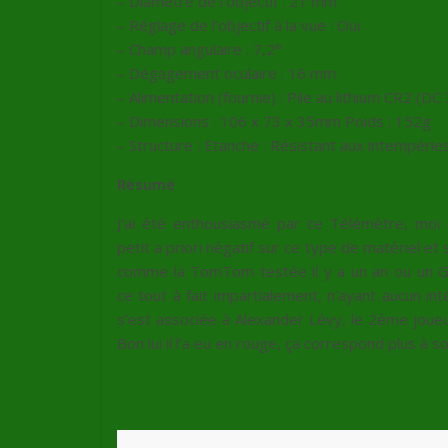
– Diamètre de l’objectif : 21 mm
– Réglage de l’objectif à la vue : Oui
– Champ angulaire : 7,2°
– Dégagement oculaire : 16 mm
– Alimentation (fournie) : Pile au lithium CR2 (DC
– Dimensions : 106 x 73 x 35mm Poids : 152g
– Structure : Etanche : Résistant aux intempérie
Résumé
J’ai été enthousiasmé par ce Télémètre, moi 
petit a priori négatif sur ce type de matériel e
comme la TomTom testée il y a un an ou un G
ce tout à fait impartialement, n’ayant aucun in
s’est associée à Alexander Lévy, le 2ème joueur
Bon lui il l’a eu en rouge, ça correspond plus à 