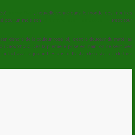
iété
Never Over
, nouvelle venue dans le monde des montres
té pour un mois son
télémètre laser Tourscope T1
. Petit tour
(en dehors de la couleur rose lol), c’est la douceur du matériau
 du caoutchouc. Dès la première prise en main, on se sent bien
ontact avec le joujou très positif. Reste à le tester et à le faire