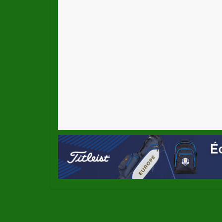
←
NGFGolf veut mettre tous les Françai