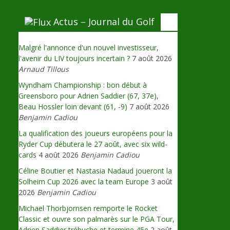
Actus – Journal du Golf
Malgré l'annonce d'un nouvel investisseur,
l'avenir du LIV toujours incertain ?
7 août 2026
Arnaud Tillous
Wyndham Championship : bon début à
Greensboro pour Adrien Saddier (67, 37e),
Beau Hossler loin devant (61, -9)
7 août 2026
Benjamin Cadiou
La qualification des joueurs européens pour la
Ryder Cup débutera le 27 août, avec six wild-
cards
4 août 2026
Benjamin Cadiou
Céline Boutier et Nastasia Nadaud joueront la
Solheim Cup 2026 avec la team Europe
3 août
2026
Benjamin Cadiou
Michael Thorbjornsen remporte le Rocket
Classic et ouvre son palmarès sur le PGA Tour,
Adrien Saddier trébuche et termine 45e
2 août