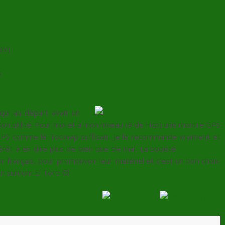
 3V)
s
qui au départ avait un
t son utilité. Pour moi et à mon niveau (9 de Hcp) une montre GPS
PS comme le Toowap suffisait. Je le recommande vraiment et
térêt à en dire plus de bien que de mal. La société
Never Over
 français, pour promouvoir leur matériel et c’est un bon choix.
son surnom El Toro 😉