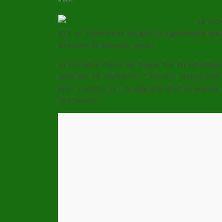
La soc
GPS et Télémètres de golf, m’a gentiment prê
d’horizon du nouveau joujou.
La première chose qui frappe lors du déballage 
extérieur du télémètre. C’est tout simplement
avec. Ensuite c’est sa légèreté. Bref un premier c
fonctionner.