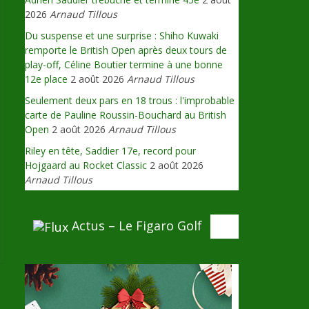
2026
Arnaud Tillous
Du suspense et une surprise : Shiho Kuwaki
remporte le British Open après deux tours de
play-off, Céline Boutier termine à une bonne
12e place
2 août 2026
Arnaud Tillous
Seulement deux pars en 18 trous : l'improbable
carte de Pauline Roussin-Bouchard au British
Open
2 août 2026
Arnaud Tillous
Riley en tête, Saddier 17e, record pour
Hojgaard au Rocket Classic
2 août 2026
Arnaud Tillous
Actus – Le Figaro Golf
→