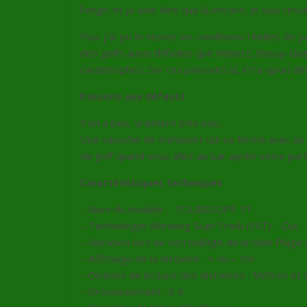
l’engin et je dois dire que là encore, je suis resté
Puis j’ai pu le tester en conditions réelles de
des golfs aussi difficiles que Rebetz, Bussy-Gue
catastrophes. Sur ces parcours là, il n’a qu’un déf
Passons aux défauts
.
Il en a peu, vraiment très peu.
Une sacoche de transport qui se ferme avec un a
de golf quand vous allez au bar après votre partie
Caractéristiques techniques :
– Nom du modèle : TOURSCOPE T1
– Technologie Vibrating Scan Track (VST) : Oui.
– Vibration lors du verrouillage de la cible Plag
– Affichage de la distance : + ou – 1m
– Options de lecture des distances : Mètres et 
– Grossissement : X 6