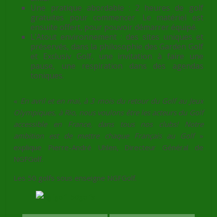
Une pratique abordable : 2 heures de golf
gratuites pour commencer. Le matériel est
ensuite offert, pour pouvoir démarrer équipé.
L’Atout environnement : des sites uniques et
préservés, dans la philosophie des Garden Golf
et Exclusiv Golf, une invitation à faire une
pause, une respiration dans des agendas
toniques.
«
En avril et en mai, à 3 mois du retour du Golf au Jeux
Olympiques, à Rio, nous voulons être les acteurs du Golf
accessible en France, dans tous nos clubs! Notre
ambition est de mettre chaque Français au Golf
»
explique Pierre-André Uhlen, Directeur Général de
NGFGolf.
Les 50 golfs sous enseigne NGFGolf.