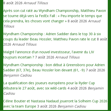
8 août 2026
Arnaud Tillous
Après son cut raté au Wyndham Championship, Matthieu Pavon
se tourne déjà vers la FedEx Fall : « Peu importe le temps que
cela prendra, les choses vont changer »
8 août 2026
Arnaud
Tillous
Wyndham Championship : Adrien Saddier dans le top 30 à six
coups du leader Beau Hossler, Matthieu Pavon rate le cut
8 août
2026
Arnaud Tillous
Malgré l'annonce d'un nouvel investisseur, l'avenir du LIV
toujours incertain ?
7 août 2026
Arnaud Tillous
Wyndham Championship : bon début à Greensboro pour Adrien
Saddier (67, 37e), Beau Hossler loin devant (61, -9)
7 août 2026
Benjamin Cadiou
La qualification des joueurs européens pour la Ryder Cup
débutera le 27 août, avec six wild-cards
4 août 2026
Benjamin
Cadiou
Céline Boutier et Nastasia Nadaud joueront la Solheim Cup 2026
avec la team Europe
3 août 2026
Benjamin Cadiou