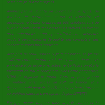
réseau de golfs accompagnés.
Animés par la volonté de promouvoir le sport, de
valoriser le patrimoine naturel et d’inscrire ce
développement dans la durée, les 600 collaborateurs de
NGFGolf réinventent sans cesse leurs métiers, au rythme
du monde qui les entoure, pour offrir à leurs clients des
produits performants et de qualité, des concepts et des
services toujours plus innovants.
Avec plus de 5000 nouveaux golfeurs par an, le groupe
s’affirme comme le numéro 1 des créations de licences
en France et participe ainsi activement à l’éclosion et à la
formation de futurs champions. Dans cette perspective,
NGFGolf organise le Junior Tour, la plus grande
compétition inter écoles de golf de France, et a
également créé deux écoles (Toulouse et Paris), formant
au diplôme national d’enseignant de golf (BPJEPS).
Engagée depuis toujours dans la préservation et la