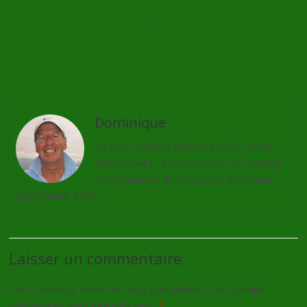
←
Danny Willett, la divine surprise du Masters
Télémètre Tourscope T1
→
Dominique
64 ans, retraité, golfeur assidu, ancien
fonctionnaire, ex-tennisman, ex-cordeur
professionnel de raquettes de tennis,
grand-père 4 fois.
Laisser un commentaire
Votre adresse e-mail ne sera pas publiée.
Les champs
obligatoires sont indiqués avec
*