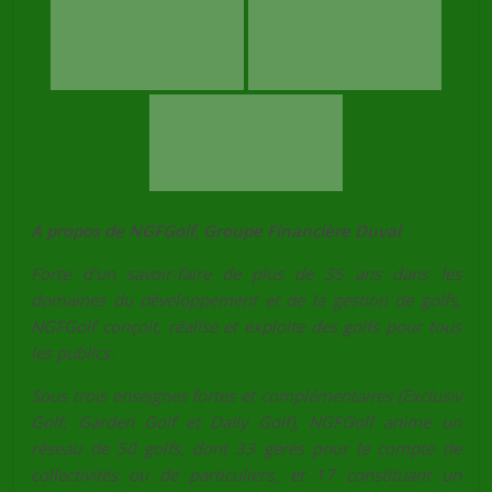
A propos de NGFGolf, Groupe Financière Duval
Forte d’un savoir-faire de plus de 35 ans dans les
domaines du développement et de la gestion de golfs,
NGFGolf conçoit, réalise et exploite des golfs pour tous
les publics.
Sous trois enseignes fortes et complémentaires (Exclusiv
Golf, Garden Golf et Daily Golf), NGFGolf anime un
réseau de 50 golfs, dont 33 gérés pour le compte de
collectivités ou de particuliers, et 17 constituant un