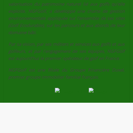
valorisation du patrimoine naturel lié aux golfs qu’elle
exploite, NGFGolf, a développé une charte de gestion
environnementale appliquée sur l’ensemble de ses sites
(Golf Ecodurable), sur les parcours et aux abords de leur
domaine bâti.
Par sa vision, par ses métiers et services aux golfs et aux
golfeurs, et par l’engagement de ses équipes, NGFGolf
est aujourd’hui le premier opérateur de golf en France.
NGFGolf est une filiale du Groupe Financière Duval,
premier groupe immobilier familial français.