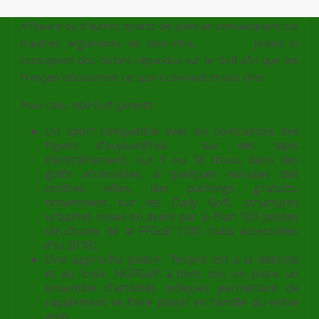
A l’heure où d’autres sports de plein air convainquent sur
d’autres arguments de bien-être,
NGFGolf
prend le
contrepied des clichés répandus sur le Golf afin que les
Français découvrent ce sport convivial et pas cher.
Pour cela, NGFGolf garantit :
Un sport compatible avec les contraintes des
foyers d’aujourd’hui : sur des tapis
d’entraînement, sur 9 ou 18 trous, dans des
golfs accessibles, à quelques minutes des
centres villes, des parkings gratuits,
notamment sur les Daily Golf, structures
urbaines mises en avant par le Plan 100 petites
structures de la FFGolf (100 clubs accessibles
d’ici 2018).
Une approche plaisir : l’esprit est à la détente
et au loisir. NGFGolf a donc mis en place un
ensemble d’activités ludiques permettant de
rapidement se faire plaisir en famille ou entre
amis.