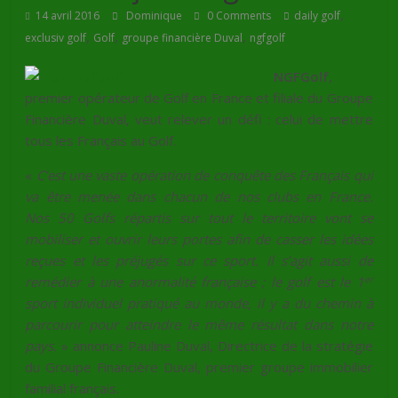
,
14 avril 2016
Dominique
0 Comments
daily golf
,
,
,
exclusiv golf
Golf
groupe financière Duval
ngfgolf
NGFGolf
,
premier opérateur de Golf en France et filiale du Groupe
Financière Duval, veut relever un défi : celui de mettre
tous les Français au Golf.
«
C’est une vaste opération de conquête des Français qui
va être menée dans chacun de nos clubs en France.
Nos 50 Golfs répartis sur tout le territoire vont se
mobiliser et ouvrir leurs portes afin de casser les idées
reçues et les préjugés sur ce sport. Il s’agit aussi de
er
remédier à une anormalité française ; le golf est le 1
sport individuel pratiqué au monde, il y a du chemin à
parcourir pour atteindre le même résultat dans notre
pays.
» annonce Pauline Duval, Directrice de la stratégie
du Groupe Financière Duval, premier groupe immobilier
familial français.