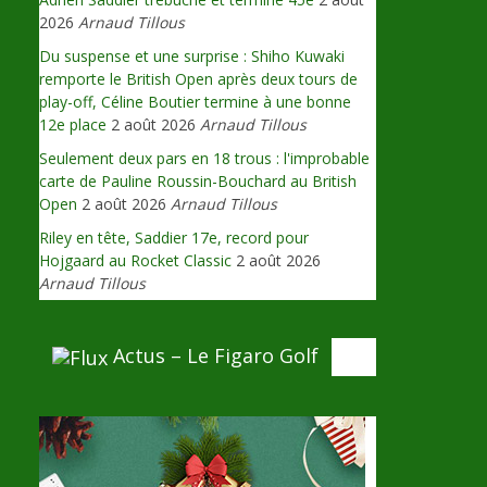
2026
Arnaud Tillous
Du suspense et une surprise : Shiho Kuwaki
remporte le British Open après deux tours de
play-off, Céline Boutier termine à une bonne
12e place
2 août 2026
Arnaud Tillous
Seulement deux pars en 18 trous : l'improbable
carte de Pauline Roussin-Bouchard au British
Open
2 août 2026
Arnaud Tillous
Riley en tête, Saddier 17e, record pour
Hojgaard au Rocket Classic
2 août 2026
Arnaud Tillous
Actus – Le Figaro Golf