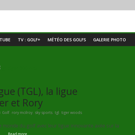
UTUBE
TV : GOLF+
MÉTÉO DES GOLFS
GALERIE PHOTO
ue (TGL), la ligue
er et Rory
,
,
,
,
Golf
rory mcilroy
sky sports
tgl
tiger woods
 monde du golf avec leur ligue innovante axée sur la
e)
Read more