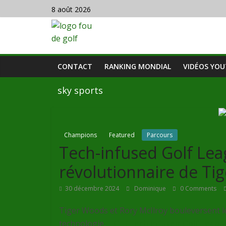
8 août 2026
CONTACT
RANKING MONDIAL
VIDÉOS YO
sky sports
Champions
Featured
Parcours
Tech-infused Golf Leag
révolutionnaire de Tig
30 décembre 2024
Dominique
0 Comments
Tiger Woods et Rory McIlroy bouleversent le
technologie,
TGL (Tech Infused Golf Leagu