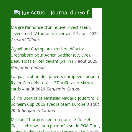
Actus – Journal du Golf
Malgré l'annonce d'un nouvel investisseur,
l'avenir du LIV toujours incertain ?
7 août 2026
Arnaud Tillous
Wyndham Championship : bon début à
Greensboro pour Adrien Saddier (67, 37e),
Beau Hossler loin devant (61, -9)
7 août 2026
Benjamin Cadiou
La qualification des joueurs européens pour la
Ryder Cup débutera le 27 août, avec six wild-
cards
4 août 2026
Benjamin Cadiou
Céline Boutier et Nastasia Nadaud joueront la
Solheim Cup 2026 avec la team Europe
3 août
2026
Benjamin Cadiou
Michael Thorbjornsen remporte le Rocket
Classic et ouvre son palmarès sur le PGA Tour,
Adrien Saddier trébuche et termine 45e
2 août