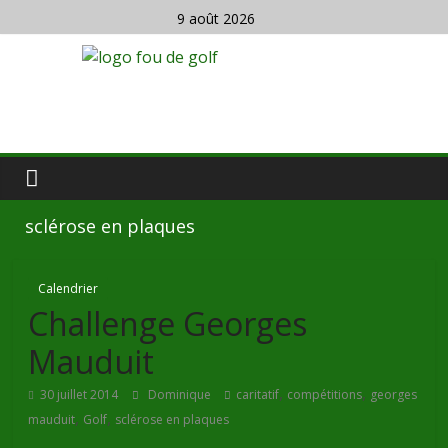
9 août 2026
sclérose en plaques
Calendrier
Challenge Georges
Mauduit
,
,
30 juillet 2014
Dominique
caritatif
compétitions
georges
,
,
mauduit
Golf
sclérose en plaques