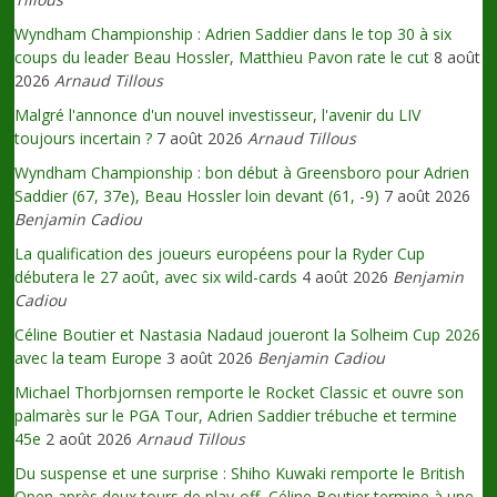
Wyndham Championship : Adrien Saddier dans le top 30 à six
coups du leader Beau Hossler, Matthieu Pavon rate le cut
8 août
2026
Arnaud Tillous
Malgré l'annonce d'un nouvel investisseur, l'avenir du LIV
toujours incertain ?
7 août 2026
Arnaud Tillous
Wyndham Championship : bon début à Greensboro pour Adrien
Saddier (67, 37e), Beau Hossler loin devant (61, -9)
7 août 2026
Benjamin Cadiou
La qualification des joueurs européens pour la Ryder Cup
débutera le 27 août, avec six wild-cards
4 août 2026
Benjamin
Cadiou
Céline Boutier et Nastasia Nadaud joueront la Solheim Cup 2026
avec la team Europe
3 août 2026
Benjamin Cadiou
Michael Thorbjornsen remporte le Rocket Classic et ouvre son
palmarès sur le PGA Tour, Adrien Saddier trébuche et termine
45e
2 août 2026
Arnaud Tillous
Du suspense et une surprise : Shiho Kuwaki remporte le British
Open après deux tours de play-off, Céline Boutier termine à une