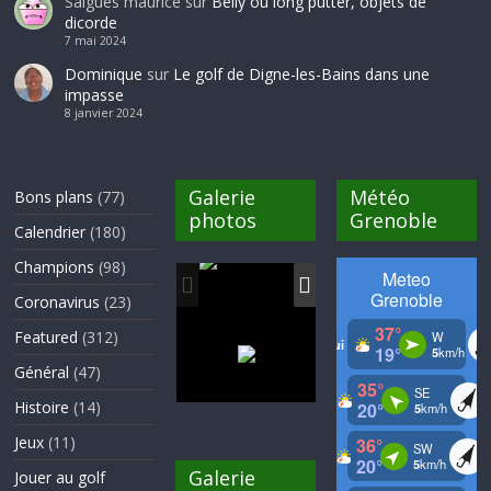
Salgues maurice
sur
Belly ou long putter, objets de
dicorde
7 mai 2024
Dominique
sur
Le golf de Digne-les-Bains dans une
impasse
8 janvier 2024
Galerie
Météo
Bons plans
(77)
photos
Grenoble
Calendrier
(180)
Champions
(98)
Coronavirus
(23)
Featured
(312)
Général
(47)
Histoire
(14)
Jeux
(11)
Galerie
Jouer au golf