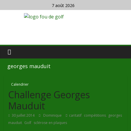
7 août 2026
georges mauduit
Calendrier
Challenge Georges
Mauduit
,
,
30 juillet 2014
Dominique
caritatif
compétitions
georges
,
,
mauduit
Golf
sclérose en plaques