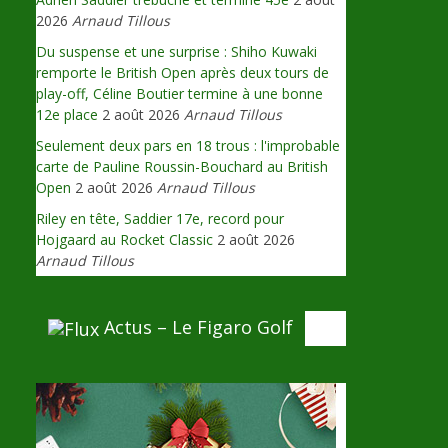
2026
Arnaud Tillous
Du suspense et une surprise : Shiho Kuwaki
remporte le British Open après deux tours de
play-off, Céline Boutier termine à une bonne
12e place
2 août 2026
Arnaud Tillous
Seulement deux pars en 18 trous : l'improbable
carte de Pauline Roussin-Bouchard au British
Open
2 août 2026
Arnaud Tillous
Riley en tête, Saddier 17e, record pour
Hojgaard au Rocket Classic
2 août 2026
Arnaud Tillous
Actus – Le Figaro Golf