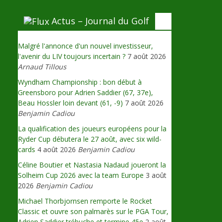
Actus – Journal du Golf
Malgré l'annonce d'un nouvel investisseur,
l'avenir du LIV toujours incertain ?
7 août 2026
Arnaud Tillous
Wyndham Championship : bon début à
Greensboro pour Adrien Saddier (67, 37e),
Beau Hossler loin devant (61, -9)
7 août 2026
Benjamin Cadiou
La qualification des joueurs européens pour la
Ryder Cup débutera le 27 août, avec six wild-
cards
4 août 2026
Benjamin Cadiou
Céline Boutier et Nastasia Nadaud joueront la
Solheim Cup 2026 avec la team Europe
3 août
2026
Benjamin Cadiou
Michael Thorbjornsen remporte le Rocket
Classic et ouvre son palmarès sur le PGA Tour,
Adrien Saddier trébuche et termine 45e
2 août