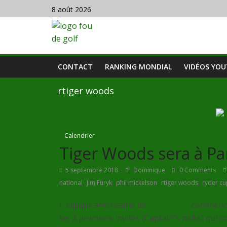
8 août 2026
CONTACT
RANKING MONDIAL
VIDÉOS YO
rtiger woods
Calendrier
Tiger Woods sera à P
5 septembre 2018
Dominique
0 Comments
,
,
,
,
national
Jim Furyk
phil mickelson
rtiger woods
ryder cu
L'équipe américaine de
Ryder Cup
commence 
les 3 premiers invités (Captain's picks) qui c