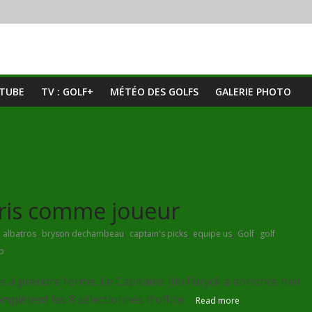
UTUBE
TV : GOLF+
MÉTÉO DES GOLFS
GALERIE PHOTO
aris comme joueur
,
,
,
,
,
albatros
bryson dechambeau
captain's picks
equipe us
Golf
golf
p
à prendre forme. Le Capitaine Jim Furyck a annoncé hier
omplètent les 8 sélectionnés d'office.
Read more