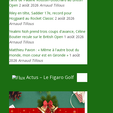
Open
2 août 2026
Arnaud Tillous
Riley en tête, Saddier 17e, record pour
Hojgaard au Rocket Classic
2 août 2026
Arnaud Tillous
Yealimi Noh prend trois coups d'avance, Céline
Boutier recule sur le British Open
1 août 2026
Arnaud Tillous
Matthieu Pavon : « Même à l'autre bout du
monde, mon coeur est en Gironde »
1 août
2026
Arnaud Tillous
Actus – Le Figaro Golf