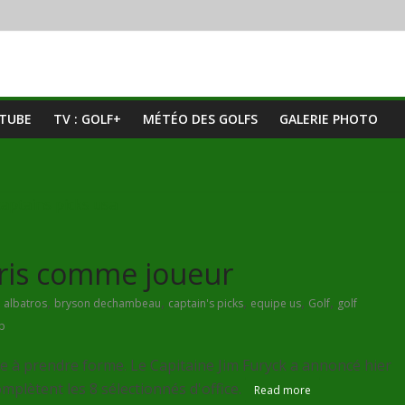
UTUBE
TV : GOLF+
MÉTÉO DES GOLFS
GALERIE PHOTO
aris comme joueur
,
,
,
,
,
albatros
bryson dechambeau
captain's picks
equipe us
Golf
golf
p
à prendre forme. Le Capitaine Jim Furyck a annoncé hier
omplètent les 8 sélectionnés d'office.
Read more