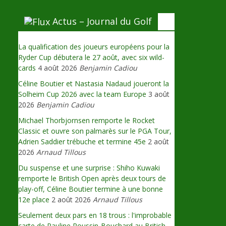
Actus – Journal du Golf
La qualification des joueurs européens pour la
Ryder Cup débutera le 27 août, avec six wild-
cards
4 août 2026
Benjamin Cadiou
Céline Boutier et Nastasia Nadaud joueront la
Solheim Cup 2026 avec la team Europe
3 août
2026
Benjamin Cadiou
Michael Thorbjornsen remporte le Rocket
Classic et ouvre son palmarès sur le PGA Tour,
Adrien Saddier trébuche et termine 45e
2 août
2026
Arnaud Tillous
Du suspense et une surprise : Shiho Kuwaki
remporte le British Open après deux tours de
play-off, Céline Boutier termine à une bonne
12e place
2 août 2026
Arnaud Tillous
Seulement deux pars en 18 trous : l'improbable
carte de Pauline Roussin-Bouchard au British