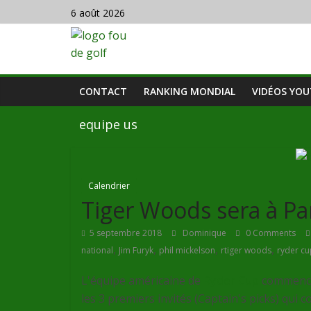
6 août 2026
CONTACT
RANKING MONDIAL
VIDÉOS YO
equipe us
Calendrier
Tiger Woods sera à P
5 septembre 2018
Dominique
0 Comments
,
,
,
,
national
Jim Furyk
phil mickelson
rtiger woods
ryder cu
L'équipe américaine de
Ryder Cup
commence 
les 3 premiers invités (Captain's picks) qui c