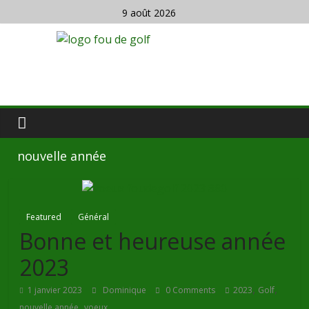
9 août 2026
nouvelle année
Featured
Général
Bonne et heureuse année
2023
,
,
1 janvier 2023
Dominique
0 Comments
2023
Golf
,
nouvelle année
voeux