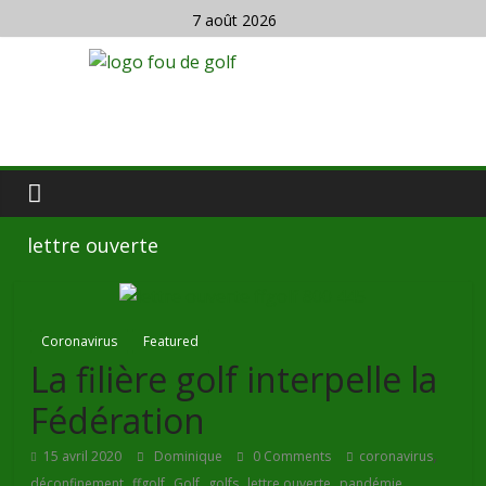
7 août 2026
lettre ouverte
Coronavirus
Featured
La filière golf interpelle la
Fédération
,
15 avril 2020
Dominique
0 Comments
coronavirus
,
,
,
,
,
,
déconfinement
ffgolf
Golf
golfs
lettre ouverte
pandémie