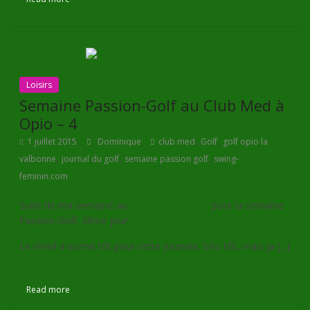
Loisirs
Semaine Passion-Golf au Club Med à
Opio – 4
,
,
1 juillet 2015
Dominique
club med
Golf
golf opio la
,
,
,
valbonne
journal du golf
semaine passion golf
swing-
feminin.com
Suite de ma semaine au
Club Med d’Opio
pour la semaine
Passion-Golf. 3ème jour.
Le réveil a sonné tôt pour cette journée, très tôt, mais ja [...]
Lire la suite
Read more