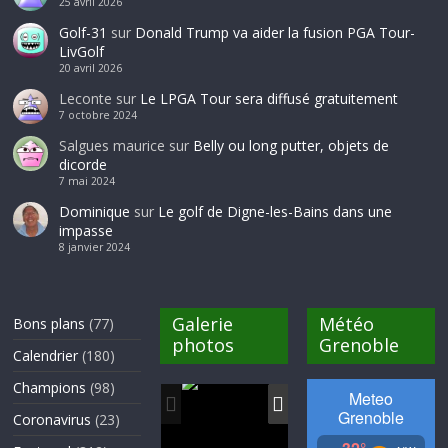
25 avril 2026
Golf-31
sur
Donald Trump va aider la fusion PGA Tour-
LivGolf
20 avril 2026
Leconte
sur
Le LPGA Tour sera diffusé gratuitement
7 octobre 2024
Salgues maurice
sur
Belly ou long putter, objets de
dicorde
7 mai 2024
Dominique
sur
Le golf de Digne-les-Bains dans une
impasse
8 janvier 2024
Galerie
Météo
Bons plans
(77)
photos
Grenoble
Calendrier
(180)
Champions
(98)
Coronavirus
(23)