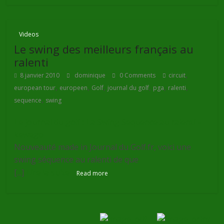
Videos
Le swing des meilleurs français au
ralenti
,
8 janvier 2010
dominique
0 Comments
circuit
,
,
,
,
,
,
european tour
europeen
Golf
journal du golf
pga
ralenti
,
sequence
swing
Le journal du golf : La Swing Séquence au ralenti –
kewego
Nouveauté made in Journal du Golf.fr, voici une
swing séquence au ralenti de que
[...]
Lire la suite
Read more