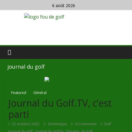
6 août 2026
journal du golf
Featured
Général
Journal du Golf.TV, c’est
parti
,
22 octobre 2022
Dominique
0 Comments
Golf
,
,
,
journal du golf
journal du golf.tv
l'équipe
liv golf