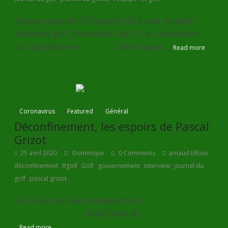
Depuis vendredi 21 Octobre 2022, une nouvelle
chaîne de golf, Journal du Golf.TV, est disponible
sur la plateforme
l'Equipe
(site et appli).
Read more
Coronavirus
Featured
Général
Déconfinement, les espoirs de Pascal
Grizot
,
25 avril 2020
Dominique
0 Comments
arnaud tillous
,
,
,
,
,
déconfinement
ffgolf
Golf
gouvernement
interview
journal du
,
golf
pascal grizot
Pascal Grizot, vice-président de la
Fédération
française de golf
, était l'invité du
Journal du Golf
Read more