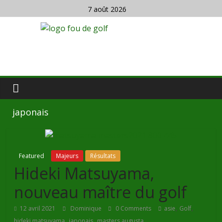
7 août 2026
japonais
Featured
Majeurs
Résultats
Hideki Matsuyama,
nouveau maître du golf
,
,
12 avril 2021
Dominique
0 Comments
asie
Golf
,
,
hideki matsuyama
japonais
masters augusta