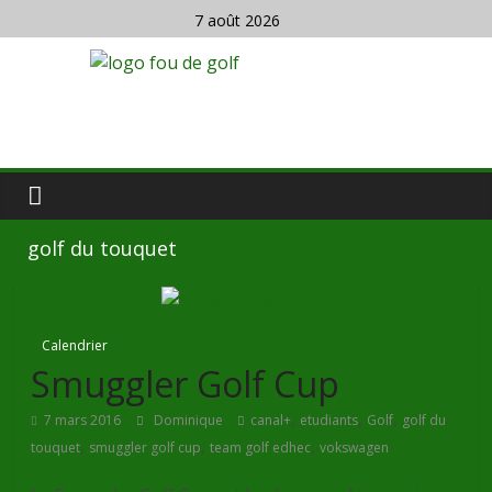
7 août 2026
golf du touquet
Calendrier
Smuggler Golf Cup
,
,
,
7 mars 2016
Dominique
canal+
etudiants
Golf
golf du
,
,
,
touquet
smuggler golf cup
team golf edhec
vokswagen