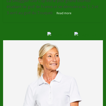
La Smuggler Golf Cup est le plus grand tournoi
étudiant de golf de France et se déroulera les 1, 2 et
3 avril au golf du Touquet.
Read more