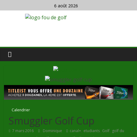
6 août 2026
Calendrier
Smuggler Golf Cup
,
,
,
7 mars 2016
Dominique
canal+
etudiants
Golf
golf du