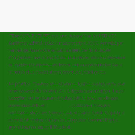
TEAM GOLF EDHEC est une association de l’EDHEC
Business School créée en septembre 2009. Animée par
l’envie de faire vivre le Golf au sein de l’EDHEC et
d’organiser une compétition référence, elle est devenue
en quelques années seulement un incontournable dans
le milieu des associations sportives étudiantes.
Le premier Tournoi des Grandes Ecoles a ainsi vu le jour
le week-end du 10 Avril 2010. Depuis sa création, il a pu
compter sur le soutien notable de l’EDHEC et de son
partenaire officiel :
Smuggler
, costumier français
spécialisé dans les tailleurs sur mesure. Soutien, qui lui a
permis en moins d’un an de s’imposer comme le plus
grand tournoi de golf étudiant.