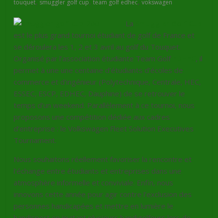
,
,
,
touquet
smuggler golf cup
team golf edhec
vokswagen
La
Smuggler Golf Cup
est le plus grand tournoi étudiant de golf de France et
se déroulera les 1, 2 et 3 avril au golf du Touquet.
Organisé par l’association étudiante Team Golf
EDHEC
, il
permet à une une centaine d’étudiants d’écoles de
commerce et d’ingénieur (Polytechnique, Centrale, HEC,
ESSEC, ESCP, EDHEC, Dauphine) de se retrouver le
temps d’un weekend. Parallèlement à ce tournoi, nous
proposons une compétition dédiée aux cadres
d’entreprise : le Volkswagen Fleet Solution Executives
Tournament.
Nous souhaitons réellement favoriser la rencontre et
l’échange entre étudiants et entreprises dans une
atmosphère informelle et conviviale. Enfin, nous
innovons cette année pour agir contre l’exclusion des
personnes handicapées et mettre en lumière le
handisport en invitant plusieurs handigolfeurs lors de