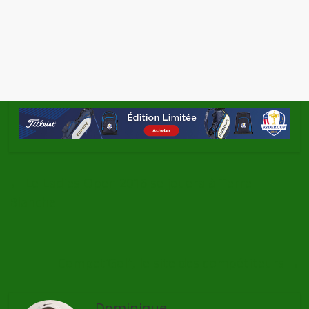
←
Le Ladies Open 2016 se jouera à Terre
Blanche
Compet’Golf, le site des compétiteurs
→
Dominique