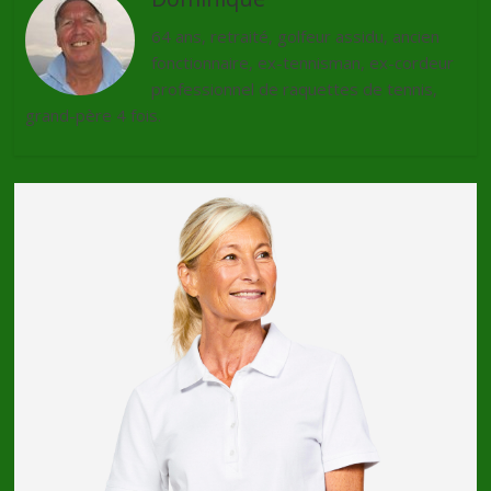
64 ans, retraité, golfeur assidu, ancien
fonctionnaire, ex-tennisman, ex-cordeur
professionnel de raquettes de tennis,
grand-père 4 fois.