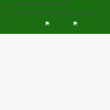
Le dossier de presse est consultable
ici
.
[youtube]https://youtu.be/Y38OqvyYGG4[/youtube]