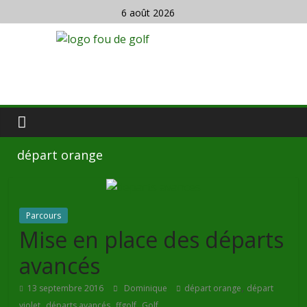
6 août 2026
départ orange
Parcours
Mise en place des départs
avancés
,
13 septembre 2016
Dominique
départ orange
départ
,
,
,
violet
départs avancés
ffgolf
Golf