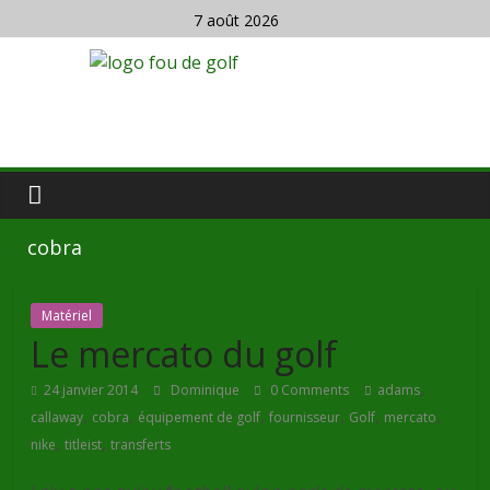
7 août 2026
cobra
Matériel
Le mercato du golf
,
24 janvier 2014
Dominique
0 Comments
adams
,
,
,
,
,
,
callaway
cobra
équipement de golf
fournisseur
Golf
mercato
,
,
nike
titleist
transferts