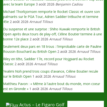
avec la team Europe
3 août 2026
Benjamin Cadiou
Michael Thorbjornsen remporte le Rocket Classic et ouvre son
palmarès sur le PGA Tour, Adrien Saddier trébuche et termine
45e
2 août 2026
Arnaud Tillous
Du suspense et une surprise : Shiho Kuwaki remporte le British
Open après deux tours de play-off, Céline Boutier termine à une
bonne 12e place
2 août 2026
Arnaud Tillous
Seulement deux pars en 18 trous : l'improbable carte de Pauline
Roussin-Bouchard au British Open
2 août 2026
Arnaud Tillous
Riley en tête, Saddier 17e, record pour Hojgaard au Rocket
Classic
2 août 2026
Arnaud Tillous
Yealimi Noh prend trois coups d'avance, Céline Boutier recule
sur le British Open
1 août 2026
Arnaud Tillous
Matthieu Pavon : « Même à l'autre bout du monde, mon coeur
est en Gironde »
1 août 2026
Arnaud Tillous
Actus – Le Figaro Golf