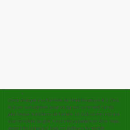
Srixon
–
Cleveland
Cette marque a vu l’arrivée de l’emblématique K. J. Choi,
le jouer sud-coréen, pour ce qui est surement l’un ds
plus beaux transferts de l’année. Le sud-coréen est une
star mondiale du golf. Il est très populaire en Asie, mais
aussi très connu par tous les golfeurs du monde