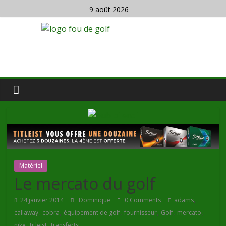
9 août 2026
Matériel
Le mercato du golf
,
24 janvier 2014
Dominique
0 Comments
adams
,
,
,
,
,
,
callaway
cobra
équipement de golf
fournisseur
Golf
mercato
,
,
nike
titleist
transferts