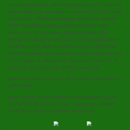
La société japonaise, dont le siège social est à Tokyo n’a
pas procédé à de nouveaux recrutements en 2014, mais
au contraire, a fidélisé son équipe. Avant la fin d’année
2013, leur principal action a été de confirmer Matt
Kuchar pour quatre années supplémentaires, afin
d’éviter de perdre l’un des joueurs les plus talentueux
sur le PGA Tour. Matt Kuchar sera toujours épaulé par
Brandt Snedecker, le vainqueur de la Fedex Cup 2012, et
Fred Couples, le vainqueur du Champions Tour 2013, à
eux trois, de très grosses pointures aux USA.
Voilà, vous savez tout sur le jeu de chaises musicales du
golf mondial.
Sinon, bin moi j’ai quitté le golf de Seyssins pour le golf
de Charmeil. Mais c’est sur que ça aura moins d’impact
sur le PGA Tour ou l’European Tour LOOOL