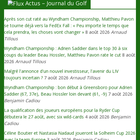
Actus – Journal du Golf
Après son cut raté au Wyndham Championship, Matthieu Pavon
se tourne déjà vers la FedEx Fall : « Peu importe le temps que
cela prendra, les choses vont changer »
8 août 2026
Arnaud
Tillous
Wyndham Championship : Adrien Saddier dans le top 30 à six
coups du leader Beau Hossler, Matthieu Pavon rate le cut
8 août
2026
Arnaud Tillous
Malgré l'annonce d'un nouvel investisseur, l'avenir du LIV
toujours incertain ?
7 août 2026
Arnaud Tillous
Wyndham Championship : bon début à Greensboro pour Adrien
Saddier (67, 37e), Beau Hossler loin devant (61, -9)
7 août 2026
Benjamin Cadiou
La qualification des joueurs européens pour la Ryder Cup
débutera le 27 août, avec six wild-cards
4 août 2026
Benjamin
Cadiou
Céline Boutier et Nastasia Nadaud joueront la Solheim Cup 2026
avec la team Europe
3 août 2026
Benjamin Cadiou