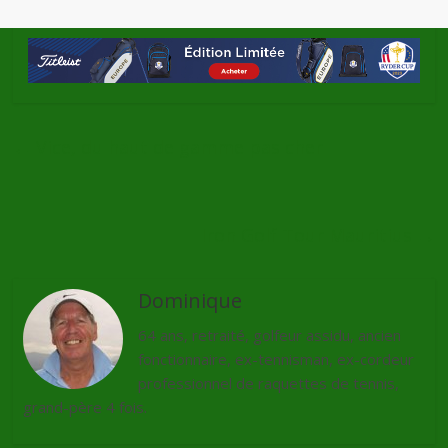
←
Vice, du haut de gamme pas cher
Iron Golf Tour Mauritius
→
Dominique
64 ans, retraité, golfeur assidu, ancien
fonctionnaire, ex-tennisman, ex-cordeur
professionnel de raquettes de tennis,
grand-père 4 fois.