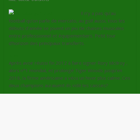
Il n’y a pas qu’au
football qu’on parle de mercato, au golf aussi, tous les
débuts d’année se jouent un jeu de chaises musicales
entre professionnel et équipementiers. Petit tour
d’horizon des principaux transferts.
Nike
Après avoir réussi fin 2012 à faire signer Rory McIlroy ,
alors n°1 mondial,
et prolongé Tiger Woods jusqu’en
2018,
la firme américaine a vécu un hiver plus calme. Ces
deux champions auraiuent-ils vidé les caisses?