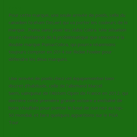
Cobra
Pour cette marque, une seule arrivée de poids, celle du
canadien Graham DeLaet qui va porter les couleurs de la
marque…Puma sans jouer les clubs Cobra. Une situation
assez révélatrice de la problématique que rencontre la
double marque Puma/Cobra, qui pourra néanmoins
toujours compter en 2014 sur Rickie Fowler pour
défendre les deux marques.
Wilson
Une arrivée de poids chez cet équipementier bien
discret d’habitude, celle de l’allemand Marcel
Siem, vainqueur de l’Alstom Open de France en 2012, qui
derrière cette première grande victoire a enchaîné de
bons résultats pour pointer le bout de son nez au top-
50 mondial, et faire quelques apparitions sur le PGA
Tour.
Bridgestone