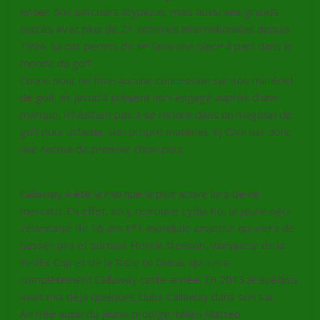
entier. Son parcours atypique, mais aussi ses grands
succès avec plus de 21 victoires internationales depuis
1994, lui ont permis de se faire une place à part dans le
monde du golf.
Connu pour ne faire aucune concession sur son matériel
de golf, et jusqu’à présent non-engagé auprès d’une
marque, n’hésitant pas à se rendre dans un magasin de
golf pour acheter son propre matériel, KJ Choi est donc
une recrue de premier choix pour
Srixon
.
Callaway
Callaway a été la marque la plus active lors de ce
mercato. En effet, on y retrouve Lydia Ko, la jeune néo-
zélandaise de 16 ans n°1 mondiale amateur qui vient de
passer pro et surtout Henrik Stenson, vainqueur de la
FedEx Cup et de la Race to Dubai, qui sera
complètement Callaway cette année. En 2013,le suédois
avait mis déjà quelques clubs Callaway dans son sac.
Arrivée aussi du jeune prodige italien Matteo