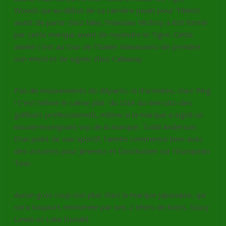
Woods qui au début de sa carrière jouait pour Titleist
avant de partir chez Nike, l’irlandais McIlroy a été formé
par cette marque avant de rejoindre le Tigre. Cette
année c’est au tour de l’Italien Manassero de prendre
son envol et de signer chez Callaway.
Ping
Pas de mouvements de départs, ni d’arrivées, chez Ping
! C’est même le calme plat du côté du mercato des
golfeurs professionnels, même si la marque a signé un
nouvel enseignant vrp de la marque, Todd Anderson.
D’un point de vue sportif, l’année commence bien avec
des victoires pour Jimenez et Oosthuizen sur l’European
Tour.
Mizuno
Aucun gros coup non plus chez la marque japonaise, qui
sera toujours emmenée par ses 2 têtes de listes, Stacy
Lewis et Luke Donald.