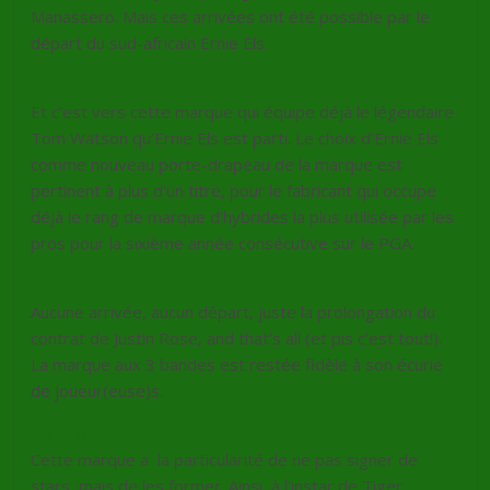
Manassero. Mais ces arrivées ont été possible par le
départ du sud-africain Ernie Els.
Adams
Et c’est vers cette marque qui équipe déjà le légendaire
Tom Watson qu’Ernie Els est parti. Le choix d’Ernie Els
comme nouveau porte-drapeau de la marque est
pertinent à plus d’un titre, pour le fabricant qui occupe
déjà le rang de marque d’hybrides la plus utilisée par les
pros pour la sixième année consécutive sur le PGA.
Taylormade
Aucune arrivée, aucun départ, juste la prolongation du
contrat de Justin Rose, and that’s all (et pis c’est tout!).
La marque aux 3 bandes est restée fidèle à son écurie
de joueur(euse)s.
Titleist
Cette marque a la particularité de ne pas signer de
stars, mais de les former. Ainsi, à l’instar de Tiger