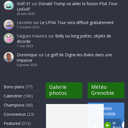
Golf-31
sur
Donald Trump va aider la fusion PGA Tour-
LivGolf
20 avril 2026
Leconte
sur
Le LPGA Tour sera diffusé gratuitement
7 octobre 2024
Salgues maurice
sur
Belly ou long putter, objets de
dicorde
7 mai 2024
Dominique
sur
Le golf de Digne-les-Bains dans une
impasse
8 janvier 2024
Galerie
Météo
Bons plans
(77)
photos
Grenoble
Calendrier
(180)
Champions
(98)
Coronavirus
(23)
Featured
(312)