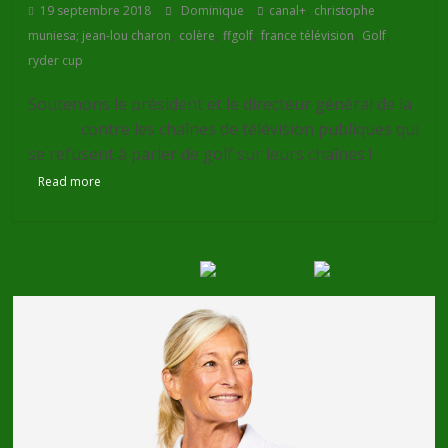
,
19 septembre 2018
Dominique
canal+
christophe
,
,
,
,
,
muniesa; jean-lou charon
colère
ffgolf
france télévision
Golf
ryder cup
Soutenons le président et le directeur général de la
FFGolf
contre les chaînes de télévision publiques qui
se refusent à parler de golf sur leurs chaînes !
Read more