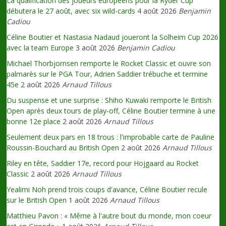
La qualification des joueurs européens pour la Ryder Cup
débutera le 27 août, avec six wild-cards
4 août 2026
Benjamin
Cadiou
Céline Boutier et Nastasia Nadaud joueront la Solheim Cup 2026
avec la team Europe
3 août 2026
Benjamin Cadiou
Michael Thorbjornsen remporte le Rocket Classic et ouvre son
palmarès sur le PGA Tour, Adrien Saddier trébuche et termine
45e
2 août 2026
Arnaud Tillous
Du suspense et une surprise : Shiho Kuwaki remporte le British
Open après deux tours de play-off, Céline Boutier termine à une
bonne 12e place
2 août 2026
Arnaud Tillous
Seulement deux pars en 18 trous : l'improbable carte de Pauline
Roussin-Bouchard au British Open
2 août 2026
Arnaud Tillous
Riley en tête, Saddier 17e, record pour Hojgaard au Rocket
Classic
2 août 2026
Arnaud Tillous
Yealimi Noh prend trois coups d'avance, Céline Boutier recule
sur le British Open
1 août 2026
Arnaud Tillous
Matthieu Pavon : « Même à l'autre bout du monde, mon coeur