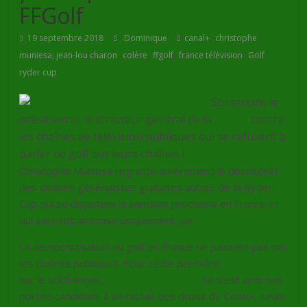
FFGolf
,
19 septembre 2018
Dominique
canal+
christophe
,
,
,
,
,
muniesa; jean-lou charon
colère
ffgolf
france télévision
Golf
ryder cup
Soutenons le
président et le directeur général de la
FFGolf
contre
les chaînes de télévision publiques qui se refusent à
parler de golf sur leurs chaînes !
Christophe Muniesa regrette amèrement le désintérêt
des chaînes généralistes gratuites autour de la Ryder
Cup qui se disputera la semaine prochaine en France et
qui sera retransmise uniquement par
Canal+
.
La démocratisation du golf en France ne passera pas par
les chaînes publiques. Pour cette première
Ryder Cup
sur le sol français,
France Télévisions
ne s’est ainsi pas
portée candidate à un rachat des droits de Canal+, seule