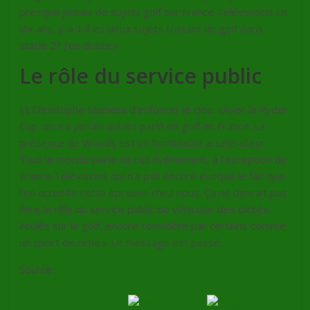
presque jamais de sujets golf sur France Télévisions! En
dix ans, y-a-t-il eu deux sujets traitant de golf dans
stade 2? J’en doute.»
Le rôle du service public
Et Christophe Muniesa d’enfoncer le clou: «Avec la Ryder
Cup, on n’a jamais autant parlé de golf en France. La
présence de Woods est un formidable accélérateur.
Tout le monde parle de cet événement, à l’exception de
France Télévisions qui n’a pas encore évoqué le fait que
l’on accueille cette épreuve chez nous. Ça ne devrait pas
être le rôle du service public de véhiculer des clichés
éculés sur le golf, encore considéré par certains comme
un sport de riche.» Le message est passé.
Source :
Le Figaro Sports