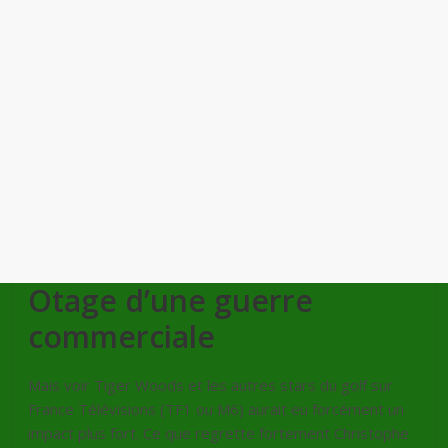
Otage d’une guerre
commerciale
Mais voir Tiger Woods et les autres stars du golf sur
France Télévisions (TF1 ou M6) aurait eu forcément un
impact plus fort. Ce que regrette fortement Christophe