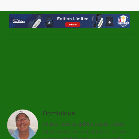
←
L’américaine Angela Stanford remporte son
1er Majeur à 40 ans
5 ans après, Tiger Woods remporte sa 80ème
victoire
→
Dominique
64 ans, retraité, golfeur assidu, ancien
fonctionnaire, ex-tennisman, ex-cordeur
professionnel de raquettes de tennis,