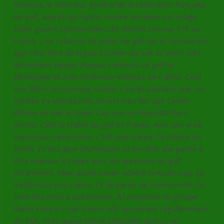
Muniesa, le Directeur général de la Fédération française
de golf, auprès du
Figaro
: «Notre discipline est otage
d’une guerre commerciale. Les médias comme TF1 ou
France 2 se refusent de parler de golf car ils considèrent
que c’est faire de la pub à Canal+ qui suit ce sport très
activement depuis plusieurs années. Le golf se
développe et a de nombreux adeptes en France. C’est
une filière économique stable. Il serait salutaire que ces
médias s’y intéressent. On est très fier que Canal+
diffuse en clair la Ryder Cup avec un dispositif hors
norme. C’est la chaîne du golf en France. Avec une vraie
expertise. L’amertume, c’est que France TV achète les
droits TV des Jeux Olympiques et en cède une partie à
titre onéreux à Canal+ pour les épreuves de golf
notamment. Mais quand Canal+ achète la Ryder Cup, ça
n’intéresse pas France TV de parler de l’événement. Ce
sont des choix à questionner. A l’exception du groupe
Radio France et de France Info qui parlent régulièrement
de golf, c’est quand même hallucinant qu’il n’y ait