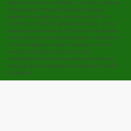
détentrice des droits de diffusion. La chaîne cryptée qui
retransmettra 100% de l’événement proposera
également des plages de cinq heures en clair. Une
première dans l’histoire golfique de la chaîne. Les non
abonnés pourront ainsi voir 3h50 de direct le vendredi,
1h50 le samedi et 50 minutes le dimanche. S’ajouteront
1h30 de «highlights» en clair le vendredi, et 1h30 le
samedi. Cette inédite fenêtre en clair est
incontestablement un petit pas dans la promotion en
France du sport individuel le plus pratiqué de la planète
(82 millions).