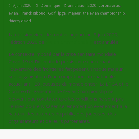
,
,
9 juin 2020
Dominique
annulation 2020
coronavirus
,
,
,
,
,
,
évian
Franck Riboud
Golf
lpga
majeur
the evian championship
thierry david
La décision vient de tomber aujourd’hui 9 juin 2020,
l’édition 2020 de l’
Evian Championship
est annulée.
Le contexte imposé par la crise sanitaire mondiale
Covid-19 et l’incertitude persistante concernant
l’ouverture des frontières fait peser un risque majeur
sur l’organisation d’une compétition internationale
accueillant 120 joueuses du monde entier. La LPGA et le
Comité d’organisation de l’Evian Championship ne
peuvent que constater que les conditions ne sont pas
réunies pour envisager sereinement un événement à la
hauteur des attentes du public, des joueuses, des
organisateurs et de leurs partenaires.