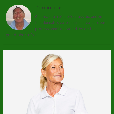
Dominique
64 ans, retraité, golfeur assidu, ancien
fonctionnaire, ex-tennisman, ex-cordeur
professionnel de raquettes de tennis,
grand-père 4 fois.