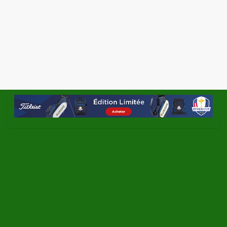
←
Reprise des compétitions et Pro-Am
Garmin Marq Golfer : une montre d’exception
réservée aux passionnés de golf
→