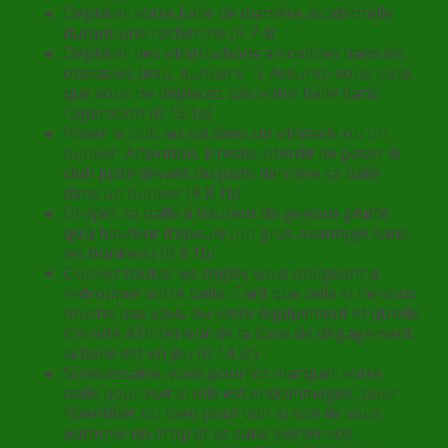
Déplacer votre balle de manière accidentelle
durant une recherche (R 7.4)
Déplacer des obstructions amovibles dans les
obstacles (eau, bunkers …). Assurez-vous juste
que vous ne déplacez pas votre balle dans
l’opération (R 15.1a)
Poser le club au sol dans un obstacle ou un
bunker. Attention, il reste interdit de poser le
club juste devant ou juste derrière sa balle
dans un bunker (R 8.1b)
Droper sa balle à hauteur de genoux plutôt
qu’à hauteur d’épaule (un gros avantage dans
les bunkers) (R 8.1b)
Oubliez toutes les règles vous obligeant à
redropper votre balle. Tant que celle si ne vous
touche pas vous ou votre équipement et qu’elle
s’arrête à l’intérieur de la zone de dégagement,
la balle est en jeu (R 14.3c)
Si nécessaire, vous pourrez marquer votre
balle pour voir si elle est endommagée, pour
l’identifier ou bien pour voir si son lie vous
autorise un drop et ce sans alerter vos