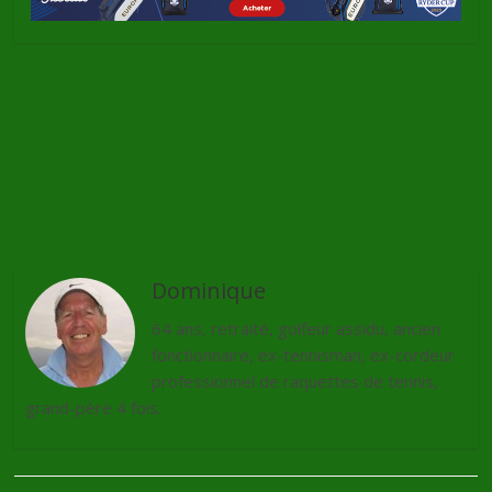
←
Trophées du Golf 2018, les lauréats
Lettre ouverte de Bernard Pascassio à Keith
Pelley
→
Dominique
64 ans, retraité, golfeur assidu, ancien
fonctionnaire, ex-tennisman, ex-cordeur
professionnel de raquettes de tennis,
grand-père 4 fois.