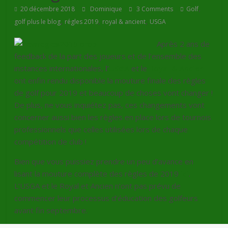
,
20 décembre 2018
Dominique
3 Comments
Golf
,
,
,
golf plus le blog
régles 2019
royal & ancient
USGA
Après 2 ans de
feedback de la part des joueurs et de l’ensemble des
instances internationales,
l’
USGA
et le
Royal & Ancien
ont enfin rendu disponible la mouture finale des règles
de golf pour 2019 et beaucoup de choses vont changer !
De plus, ne vous inquiétez pas, ces changements vont
concerner aussi bien les règles en place lors de tournois
professionnels que celles utilisées lors de chaque
compétition de club !
Bien que vous puissiez prendre un peu d’avance en
lisant la mouture complète des règles de 2019
ici
.
L’USGA et le Royal et Ancien n’ont pas prévu de
commencer leur processus d’éducation des golfeurs
avant fin septembre.