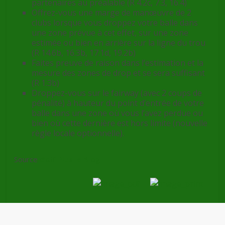
partenaires au préalable (R 4.2c, 7.3, 16.4)
Offrez-vous une marge de manœuvre de 2
clubs lorsque vous droppez votre balle dans
une zone prévue à cet effet, sur une zone
estimée ou bien en arrière sur la ligne du trou
(R 14.6b, 16.3b, 17.1d, 19.2b)
Faites preuve de raison dans l’estimation et la
mesure des zones de drop et se sera suffisant
(R 1.3b)
Droppez-vous sur le fairway (avec 2 coups de
pénalité) à hauteur du point d’entrée de votre
balle dans une zone où vous l’avez perdue ou
bien où cette dernière est hors limite (nouvelle
règle locale optionnelle).
Source
Golf Plus le Blog