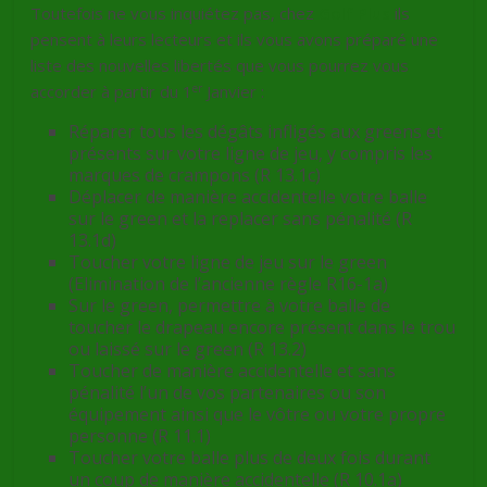
Toutefois ne vous inquiétez pas, chez
Golf Plus
ils
pensent à leurs lecteurs et ils vous avons préparé une
liste des nouvelles libertés que vous pourrez vous
er
accorder à partir du 1
Janvier :
Réparer tous les dégâts infligés aux greens et
présents sur votre ligne de jeu, y compris les
marques de crampons (R 13.1c)
Déplacer de manière accidentelle votre balle
sur le green et la replacer sans pénalité (R
13.1d)
Toucher votre ligne de jeu sur le green
(Elimination de l’ancienne règle R16-1a)
Sur le green, permettre à votre balle de
toucher le drapeau encore présent dans le trou
ou laissé sur le green (R 13.2)
Toucher de manière accidentelle et sans
pénalité l’un de vos partenaires ou son
équipement ainsi que le vôtre ou votre propre
personne (R 11.1)
Toucher votre balle plus de deux fois durant
un coup de manière accidentelle (R 10.1a)