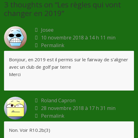
3 thoughts on “
Les règles qui vont
changer en 2019
”
Josee
10 novembre 2018 à 14 h 11 min
Permalink
Bonjour, en 2019 est il permis sur le fairway de s’aligner
avec un club de golf par terre
Merci
Roland Capron
28 novembre 2018 à 17 h 31 min
Permalink
Non. Voir R10.2b(3)