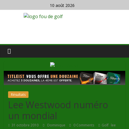
10 août 2026
Résultats
Lee Westwood numéro
un mondial
,
31 octobre 2010
Dominique
0 Comments
Golf
lee