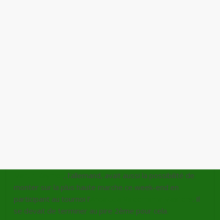
Martin Kaymer
, l’allemand, avait aussi la possibilité de
monter sur la plus haute marche ce week-end en
participant au tournoi l’
Andalucia Valderrama Masters
. Il
se devait de terminer au pire 2ème pour cela.