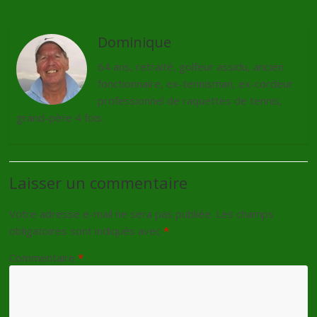
Dominique
64 ans, retraité, golfeur assidu, ancien
fonctionnaire, ex-tennisman, ex-cordeur
professionnel de raquettes de tennis,
grand-père 4 fois.
Laisser un commentaire
Votre adresse e-mail ne sera pas publiée.
Les champs
obligatoires sont indiqués avec
*
Commentaire
*