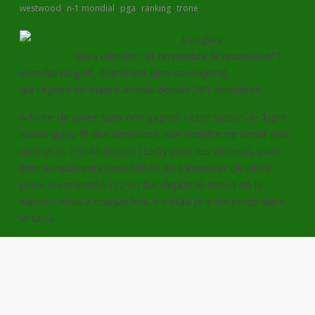
,
,
,
,
westwood
n-1 mondial
pga
ranking
trone
L’anglais
Lee
Westwood
sera demain 1er novembre le nouveau n°1
mondial du golf, détrônant ainsi sa majesté
Tiger Woods
qui régnait en maître absolu depuis 281 semaines.
A force de jouer sans rien gagner cette saison, le Tigre
savait qu’au fil des semaines, son sceptre ne tenait plus
qu’à un fil. Phil Mickelson (Lefty pour les intimes), avait
bien eu quelques possibilités de s’emparer de cette
place si convoitée (12 en fait depuis le début de la
saison), mais à chaque fois, il s’était pris les pieds dans
le tapis.