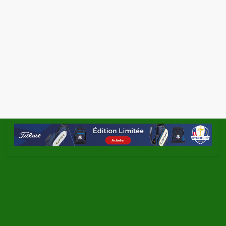
←
Westwood ou Kaymer N°1 mondial ?
La nouvelle vie de Tiger
→