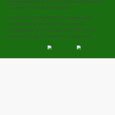
Malheureusement, lui aussi a échoué si près du but en
terminant 21° de cette compétition.
Et c’est donc Lee Westwood qui s’empare de la
couronne sans jouer, puisqu’il est en pleine
convalescence. Le roi n’est pas mort, mais vive le
nouveau roi du golf. Et souhaitons lui longue vie.