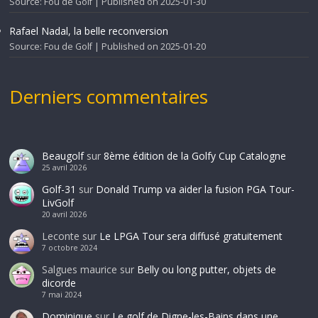
Source: Fou de Golf
Published on 2025-01-30
Rafael Nadal, la belle reconversion
Source: Fou de Golf
Published on 2025-01-20
Derniers commentaires
Beaugolf
sur
8ème édition de la Golfy Cup Catalogne
25 avril 2026
Golf-31
sur
Donald Trump va aider la fusion PGA Tour-
LivGolf
20 avril 2026
Leconte
sur
Le LPGA Tour sera diffusé gratuitement
7 octobre 2024
Salgues maurice
sur
Belly ou long putter, objets de
dicorde
7 mai 2024
Dominique
sur
Le golf de Digne-les-Bains dans une