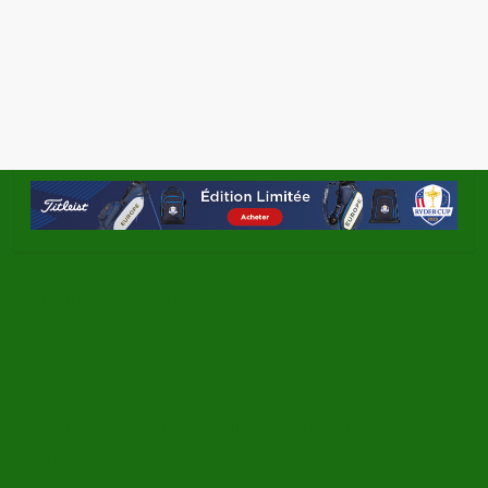
←
Deuxième promotion de l’Europe Amundi
Team
Hero Cup, Les Continentaux toujours en tête
avant les simples
→