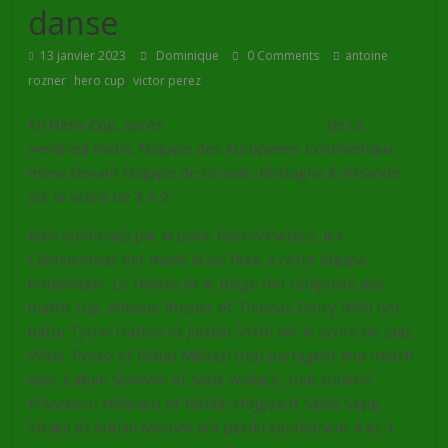
danse
13 janvier 2023
Dominique
0 Comments
antoine
,
,
rozner
hero cup
victor perez
En
Hero Cup
, après
la session de 4 balles
de ce
vendredi matin, l’équipe des Européens Continentaux
mène devant l’équipe de Grande-Bretagne & Irelande
sur le score de 3 à 2.
Bien emmenés par la paire Noren/Pieters, les
Continentaux ont mené la vie dure à cette équipe
britannique. Le Danois et le Belge ont remporté leur
match 1up, Antoine Rozner et Thomas Detry (Bel) ont
battu Tyrrel Hatton et Jordan Smith sur le score de 2up,
Victor Perez et Guido Miliozzi (Ita) partagent leur match
avec Callum Skinkwin et Matt Wallace, tout comme
Francesco Molinaro et Nicolaï Hojgaard. Seuls Sepp
Straka et Adrian Meronk ont perdu lourdement 4 et 3.