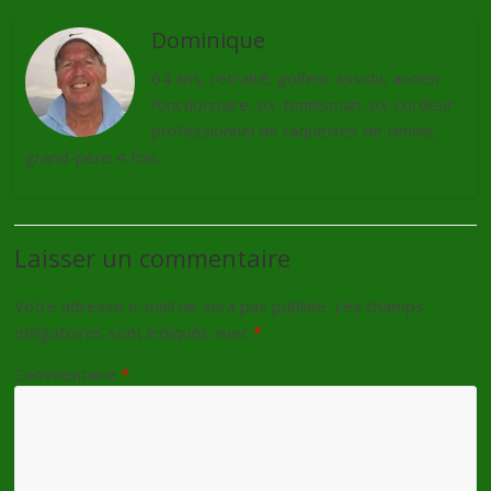
Dominique
64 ans, retraité, golfeur assidu, ancien
fonctionnaire, ex-tennisman, ex-cordeur
professionnel de raquettes de tennis,
grand-père 4 fois.
Laisser un commentaire
Votre adresse e-mail ne sera pas publiée.
Les champs
obligatoires sont indiqués avec
*
Commentaire
*