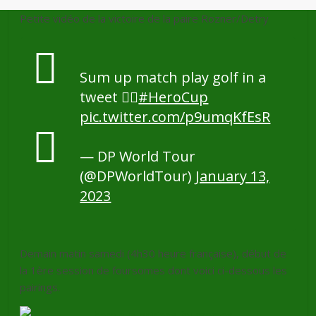
Petite vidéo de la victoire de la paire Rozner/Detry
Sum up match play golf in a
tweet 🤷‍♂️
#HeroCup
pic.twitter.com/p9umqKfEsR
— DP World Tour
(@DPWorldTour)
January 13,
2023
Demain matin samedi (4h30 heure française), début de
la 1ère session de foursomes dont voici ci-dessous les
pairings.