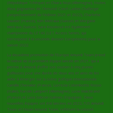
(République Tchèque) et Chiara Noja (Allemagne), toutes
deux gagnantes de
l’Amundi Czech Ladies Challenge
(respectivement de l’édition 2021 et 2022), Charlotte
Liautier (France), Kim Metraux (Suisse) et Morgane
Metraux (Suisse). Sará Kousková est également
championne du LETAS (LET Access Series, qui
correspond à la seconde division Européenne) pour la
saison 2022.
La deuxième promotion de l’Europe Amundi Team prend
la relève de la première équipe lancée en 2021, qui a
permis à Amundi d’offrir son soutien à cinq jeunes
golfeuses pour une durée de deux ans et ainsi de les
aider à émerger sur la scène golfique internationale :
Camille Chevalier (France), Lucrezia Colombotto Rosso
(Italie), Karolin Lampert (Allemagne), Lucie Malchirand
(France) et Luna Sobron Galmes (Espagne). Deux
nouvelles équipes ont été lancées en 2022, l’US Amundi
Team et l’Asian Amundi Team, reflétant la volonté