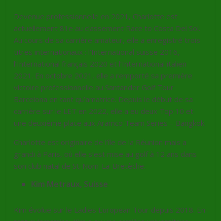
Devenue professionnelle en 2021, Charlotte est
actuellement 81e au classement Race to Costa Del Sol.
Au cours de sa carrière amateur, elle a enregistré trois
titres internationaux : l’International suisse 2016,
l’International français 2020 et l’International italien
2021. En octobre 2021, elle a remporté sa première
victoire professionnelle au Santander Golf Tour
Barcelona en tant qu’amatrice. Depuis le début de sa
carrière sur le LET en 2022, elle a eu deux Top 10 et
une deuxième place aux Aramco Team Series – Bangkok.
Charlotte est originaire de l’île de la Réunion mais a
grandi à Paris, où elle s’est mise au golf à 12 ans dans
son club natal de St-Nom-La-Bretèche.
Kim Metraux, Suisse
Kim évolue sur le Ladies European Tour depuis 2018. En