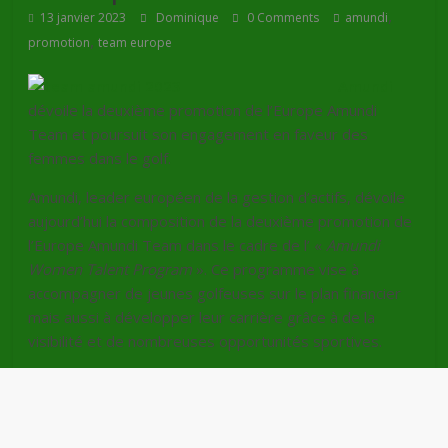
,
13 janvier 2023
Dominique
0 Comments
amundi
,
promotion
team europe
Amundi
dévoile la deuxième promotion de l’Europe Amundi
Team et poursuit son engagement en faveur des
femmes dans le golf.
Amundi, leader européen de la gestion d’actifs, dévoile
aujourd’hui la composition de la deuxième promotion de
l’Europe Amundi Team dans le cadre de l’ «
Amundi
Women Talent Program
». Ce programme vise à
accompagner de jeunes golfeuses sur le plan financier
mais aussi à développer leur carrière grâce à de la
visibilité et de nombreuses opportunités sportives.