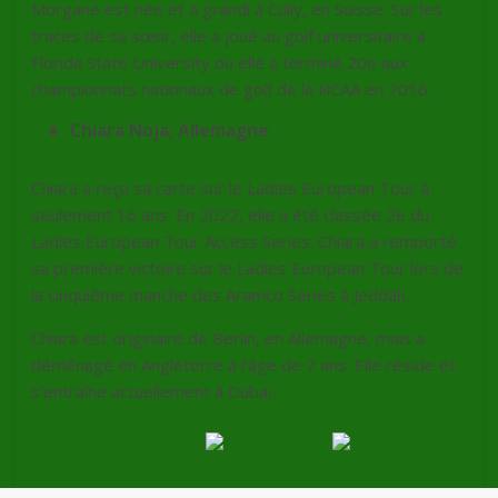
Morgane est née et a grandi à Cully, en Suisse. Sur les
traces de sa sœur, elle a joué au golf universitaire à
Florida State University où elle a terminé 20e aux
championnats nationaux de golf de la NCAA en 2016.
Chiara Noja, Allemagne
Chiara a reçu sa carte sur le Ladies European Tour à
seulement 16 ans. En 2022, elle a été classée 2e du
Ladies European Tour Access Series. Chiara a remporté
sa première victoire sur le Ladies European Tour lors de
la cinquième manche des Aramco Series à Jeddah.
Chiara est originaire de Berlin, en Allemagne, mais a
déménagé en Angleterre à l’âge de 7 ans. Elle réside et
s’entraîne actuellement à Dubaï.