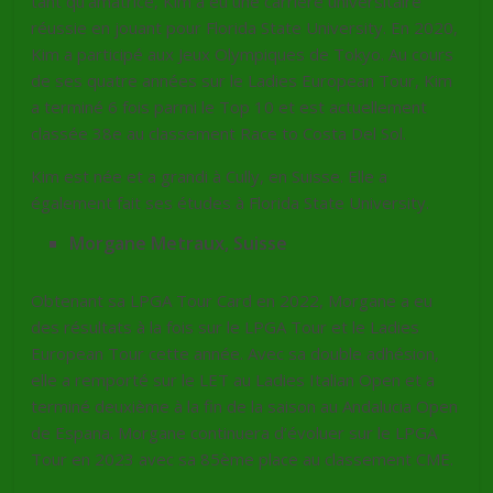
tant qu’amatrice, Kim a eu une carrière universitaire
réussie en jouant pour Florida State University. En 2020,
Kim a participé aux Jeux Olympiques de Tokyo. Au cours
de ses quatre années sur le Ladies European Tour, Kim
a terminé 6 fois parmi le Top 10 et est actuellement
classée 38e au classement Race to Costa Del Sol.
Kim est née et a grandi à Cully, en Suisse. Elle a
également fait ses études à Florida State University.
Morgane Metraux, Suisse
Obtenant sa LPGA Tour Card en 2022, Morgane a eu
des résultats à la fois sur le LPGA Tour et le Ladies
European Tour cette année. Avec sa double adhésion,
elle a remporté sur le LET au Ladies Italian Open et a
terminé deuxième à la fin de la saison au Andalucia Open
de Espana. Morgane continuera d’évoluer sur le LPGA
Tour en 2023 avec sa 85ème place au classement CME.