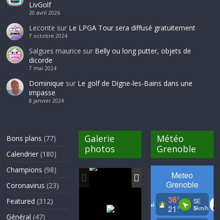
LivGolf
20 avril 2026
Leconte
sur
Le LPGA Tour sera diffusé gratuitement
7 octobre 2024
Salgues maurice
sur
Belly ou long putter, objets de
dicorde
7 mai 2024
Dominique
sur
Le golf de Digne-les-Bains dans une
impasse
8 janvier 2024
Galerie
Météo
Bons plans
(77)
photos
Grenoble
Calendrier
(180)
Champions
(98)
Coronavirus
(23)
Featured
(312)
Général
(47)