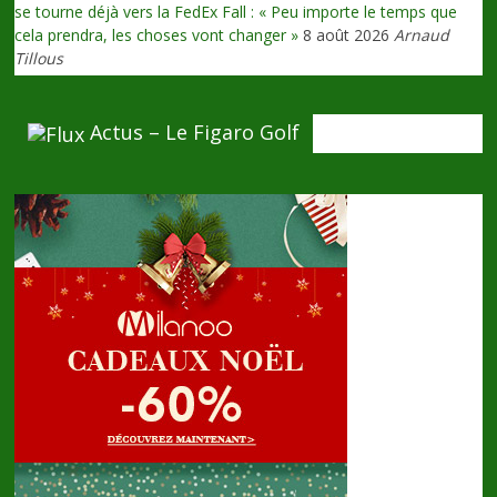
se tourne déjà vers la FedEx Fall : « Peu importe le temps que
cela prendra, les choses vont changer »
8 août 2026
Arnaud
Tillous
Actus – Le Figaro Golf