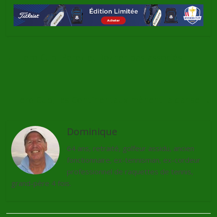
←
Hero Cup, Perez et Rozner pas associés
Hero Cup, les Continentaux mènent la danse
→
Dominique
64 ans, retraité, golfeur assidu, ancien
fonctionnaire, ex-tennisman, ex-cordeur
professionnel de raquettes de tennis,
grand-père 4 fois.