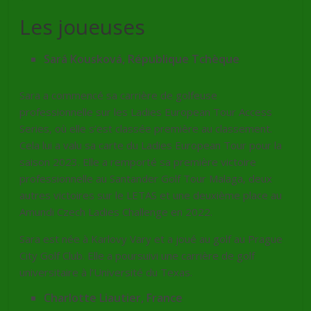
Les joueuses
Sará Kousková, République Tchèque
Sara a commencé sa carrière de golfeuse
professionnelle sur les Ladies European Tour Access
Series, où elle s’est classée première au classement.
Cela lui a valu sa carte du Ladies European Tour pour la
saison 2023. Elle a remporté sa première victoire
professionnelle au Santander Golf Tour Malaga, deux
autres victoires sur le LETAS et une deuxième place au
Amundi Czech Ladies Challenge en 2022.
Sara est née à Karlovy Vary et a joué au golf au Prague
City Golf Club. Elle a poursuivi une carrière de golf
universitaire à l’Université du Texas.
Charlotte Liautier, France