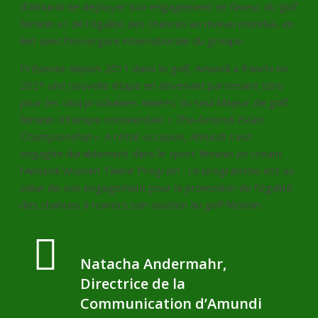
d’Amundi de déployer son engagement en faveur du golf
féminin et de l’égalité des chances au niveau mondial, en
lien avec l’envergure internationale du groupe.
Présente depuis 2011 dans le golf, Amundi a franchi en
2021 une nouvelle étape en devenant partenaire titre
pour les cinq prochaines années du seul Majeur de golf
féminin d’Europe continentale «
The Amundi Evian
Championship
». A cette occasion, Amundi s’est
engagée durablement dans le sport féminin en créant
l’Amundi Women Talent Program : ce programme est au
cœur de son engagement pour la promotion de l’égalité
des chances à travers son soutien au golf féminin.
Natacha Andermahr,
Directrice de la
Communication d’Amundi