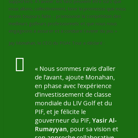
supporters. À l’avenir, les fans peuvent être sûrs que
nous allons, collectivement, tenir la promesse que nous
avons toujours faite – promouvoir la compétition des
meilleurs golfeurs professionnels et que nous nous
engageons à assurer et à conduire l’avenir du jeu. »
Jay Monahan, le CEO du PGAt Tour a déclaré :
«
Nous sommes ravis d’aller
de l’avant
, ajoute Monahan,
e
n phase avec l’expérience
d’investissement de classe
mondiale du LIV Golf et du
PIF, et je félicite le
gouverneur du PIF,
Yasir Al-
Rumayyan
, pour sa vision et
son approche collaborative