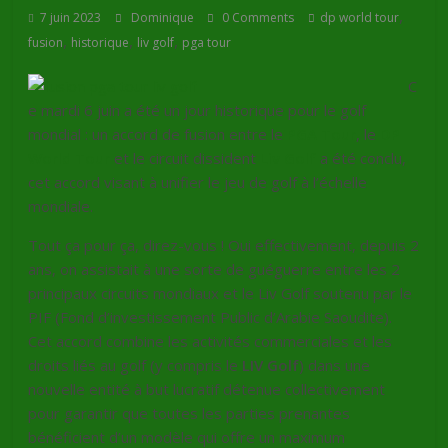
,
7 juin 2023
Dominique
0 Comments
dp world tour
,
,
,
fusion
historique
liv golf
pga tour
C
e mardi 6 juin a été un jour historique pour le golf
mondial : un accord de fusion entre le
PGA Tour
, le
DP
World Tour
et le circuit dissident
Liv Golf
a été conclu,
cet accord visant à unifier le jeu de golf à l’échelle
mondiale.
Tout ça pour ça, direz-vous ! Oui effectivement, depuis 2
ans, on assistait à une sorte de guéguerre entre les 2
principaux circuits mondiaux et le Liv Golf soutenu par le
PIF (Fond d’investissement Public d’Arabie Saoudite).
Cet accord combine les activités commerciales et les
droits liés au golf (y compris le
LIV Golf
) dans une
nouvelle entité à but lucratif détenue collectivement
pour garantir que toutes les parties prenantes
bénéficient d’un modèle qui offre un maximum