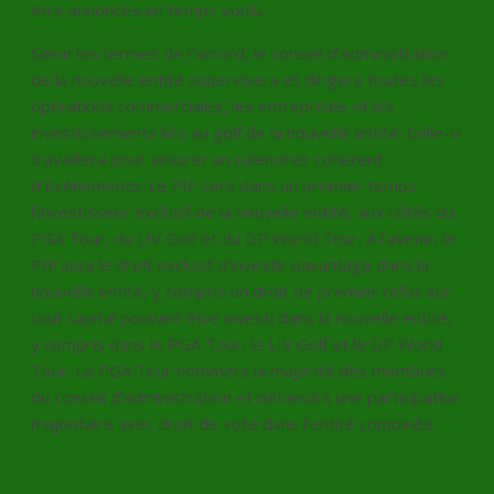
être annoncés en temps voulu.
Selon les termes de l’accord, le conseil d’administration
de la nouvelle entité supervisera et dirigera toutes les
opérations commerciales, les entreprises et les
investissements liés au golf de la nouvelle entité. Celle-ci
travaillera pour assurer un calendrier cohérent
d’événements. Le PIF sera dans un premier temps
l’investisseur exclusif de la nouvelle entité, aux côtés du
PGA Tour, du LIV Golf et du DP World Tour. À l’avenir, le
PIF aura le droit exclusif d’investir davantage dans la
nouvelle entité, y compris un droit de premier refus sur
tout capital pouvant être investi dans la nouvelle entité,
y compris dans le PGA Tour, le LIV Golf et le DP World
Tour. Le PGA Tour nommera la majorité des membres
du conseil d’administration et détiendra une participation
majoritaire avec droit de vote dans l’entité combinée.