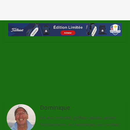
←
Les pays les plus passionnés de golf
CamSoda, nouveau partenaire de streaming
suite à la fusion ?
→
Dominique
64 ans, retraité, golfeur assidu, ancien
fonctionnaire, ex-tennisman, ex-cordeur