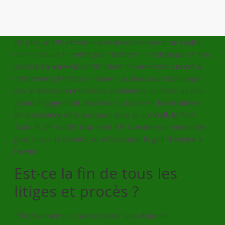
De plus, le PIF effectuera un investissement en capital
dans la nouvelle entité pour faciliter sa croissance et son
succès. La nouvelle entité (dont le nom reste encore à
déterminer) mettra en œuvre un plan pour développer
ces activités commerciales combinées, susciter un plus
grand engagement des fans et accélérer les initiatives
de croissance déjà en cours. Avec le LIV Golf, le PGA
Tour, le DP World Tour et le PIF travailleront ensemble
pour mieux présenter et développer le golf d’équipe à
l’avenir.
Est-ce la fin de tous les
litiges et procès ?
Effectivement, cet accord sera suivi d’une fin