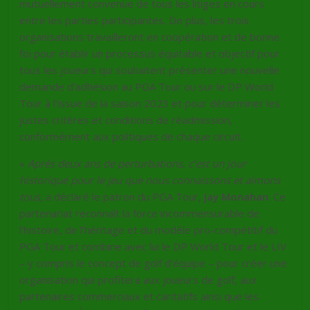
mutuellement convenue de tous les litiges en cours
entre les parties participantes. De plus, les trois
organisations travailleront en coopération et de bonne
foi pour établir un processus équitable et objectif pour
tous les joueurs qui souhaitent présenter une nouvelle
demande d’adhésion au PGA Tour ou sur le DP World
Tour à l’issue de la saison 2023 et pour déterminer les
justes critères et conditions de réadmission,
conformément aux politiques de chaque circuit.
«
Après deux ans de perturbations, c’est un jour
historique pour le jeu que nous connaissons et aimons
tous
, a déclaré le patron du PGA Tour,
Jay Monahan
. Ce
partenariat reconnaît la force incommensurable de
l’histoire, de l’héritage et du modèle pro-compétitif du
PGA Tour et combine avec lui le DP World Tour et le LIV
– y compris le concept de golf d’équipe – pour créer une
organisation qui profitera aux joueurs de golf, aux
partenaires commerciaux et caritatifs ainsi que les