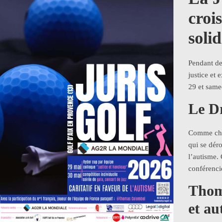
croi
solid
Pendant de
justice et
29 et same
Le Dr
Comme chaq
qui se déro
l’autisme.
conférenci
Thom
et au