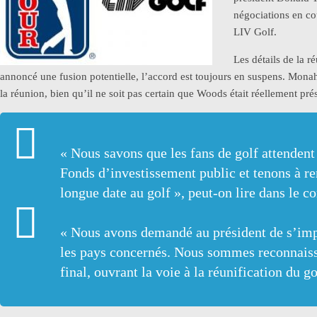
négociations en co
LIV Golf.
Les détails de la r
annoncé une fusion potentielle, l’accord est toujours en suspens. Mona
la réunion, bien qu’il ne soit pas certain que Woods était réellement p
« Nous savons que les fans de golf attendent
Fonds d’investissement public et tenons à re
longue date au golf », peut-on lire dans le
« Nous avons demandé au président de s’impli
les pays concernés. Nous sommes reconnaiss
final, ouvrant la voie à la réunification du g