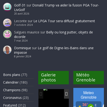
Golf-31
sur
Donald Trump va aider la fusion PGA Tour-
LivGolf
20 avril 2026
Leconte
sur
Le LPGA Tour sera diffusé gratuitement
7 octobre 2024
Salgues maurice
sur
Belly ou long putter, objets de
dicorde
7 mai 2024
Dominique
sur
Le golf de Digne-les-Bains dans une
impasse
8 janvier 2024
Galerie
Météo
Bons plans
(77)
photos
Grenoble
Calendrier
(180)
Champions
(98)
Coronavirus
(23)
Featured
(312)