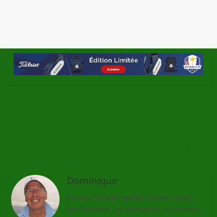
←
Exercicesgolf fête les mamans
Exercicesgolf fête les papas
→
Dominique
64 ans, retraité, golfeur assidu, ancien
fonctionnaire, ex-tennisman, ex-cordeur