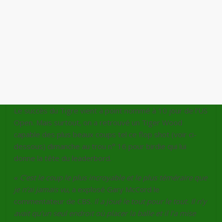
Le succès du Tigre vient à point nommé à 10 jour de l’US
Open. Mais surtout, on a retrouvé un Tiger Wood
capable des plus beaux coups tel ce flop shot (voir ci-
dessous) dimanche au trou n° 16 pour birdie qui lui
donne la tête du leaderbord.
«
C’est le coup le plus incroyable et le plus téméraire que
je n’ai jamais vu
, a explosé Gary McCord le
commentateur de CBS.
Il a joué le tout pour le tout. Il n’y
avait qu’un seul endroit où placer la balle et il l’a mise