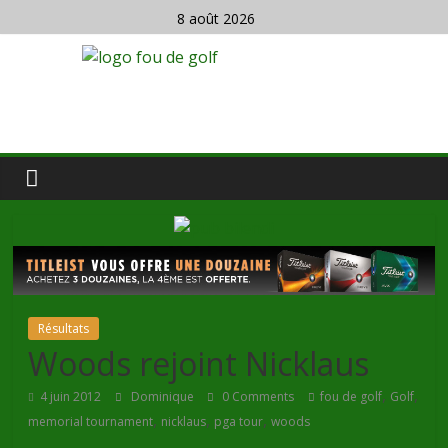
8 août 2026
Résultats
Woods rejoint Nicklaus
,
,
4 juin 2012
Dominique
0 Comments
fou de golf
Golf
,
,
,
memorial tournament
nicklaus
pga tour
woods