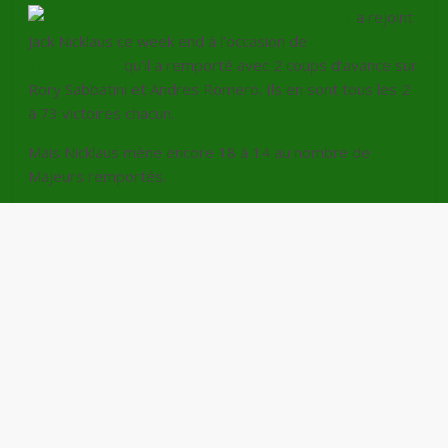
Tiger Woods
a rejoint
Jack Nicklaus ce week end à l’occasion de
Memorial
Tournament
qu’il a remporté avec 2 coups d’avance sur
Rory Sabbatini et Andres Romero. Ils en sont tous les 2
à 73 victoires chacun.
Mais Nicklaus mène encore 18 à 14 au nombre de
Majeurs remportés.