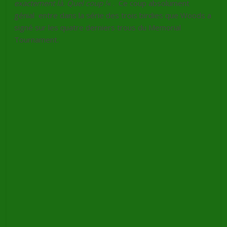
exactement là. Quel coup !
« . Ce coup absolument
génial entre dans la série des trois birdies que Woods a
signé sur les quatre derniers trous du Memorial
Tournament.