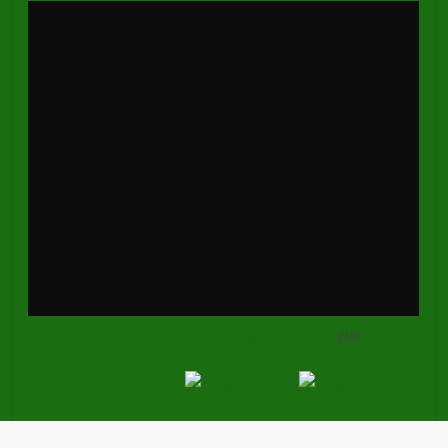
Golf – Mag : Dubuisson, un prodige si discret
par
lequipe