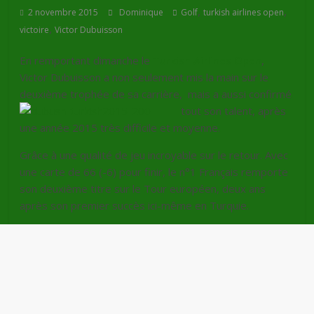
,
,
2 novembre 2015
Dominique
Golf
turkish airlines open
,
victoire
Victor Dubuisson
En remportant dimanche le
Turkish Airlines Open
,
Victor Dubuisson a non seulement mis la main sur le
deuxième trophée de sa carrière,
mais a aussi confirmé
tout son talent, après
une année 2015 très difficile et moyenne.
Grâce à une qualité de jeu incroyable sur le retour. Avec
une carte de 66 (-6) pour finir, le n°1 Français remporte
son deuxième titre sur le Tour européen, deux ans
après son premier succès ici-même en Turquie.