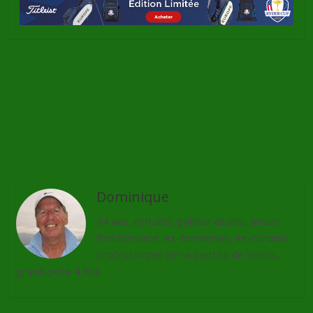
←
Les règles du golf 2016-2019
Steve Williams, l’ancien « esclave » de Tiger
Woods
→
Dominique
64 ans, retraité, golfeur assidu, ancien
fonctionnaire, ex-tennisman, ex-cordeur
professionnel de raquettes de tennis,
grand-père 4 fois.