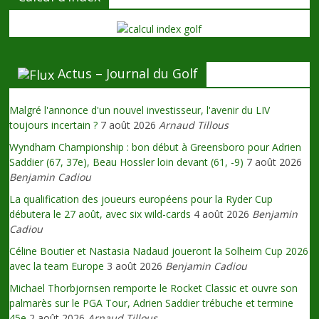
Actus – Journal du Golf
Malgré l'annonce d'un nouvel investisseur, l'avenir du LIV
toujours incertain ?
7 août 2026
Arnaud Tillous
Wyndham Championship : bon début à Greensboro pour Adrien
Saddier (67, 37e), Beau Hossler loin devant (61, -9)
7 août 2026
Benjamin Cadiou
La qualification des joueurs européens pour la Ryder Cup
débutera le 27 août, avec six wild-cards
4 août 2026
Benjamin
Cadiou
Céline Boutier et Nastasia Nadaud joueront la Solheim Cup 2026
avec la team Europe
3 août 2026
Benjamin Cadiou
Michael Thorbjornsen remporte le Rocket Classic et ouvre son
palmarès sur le PGA Tour, Adrien Saddier trébuche et termine
45e
2 août 2026
Arnaud Tillous