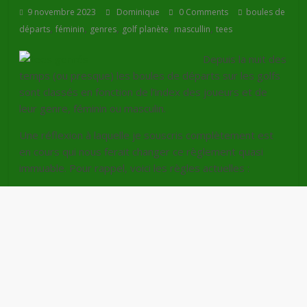
9 novembre 2023
Dominique
0 Comments
boules de
,
,
,
,
,
départs
féminin
genres
golf planète
mascullin
tees
Depuis la nuit des
temps (ou presque) les boules de départs sur les golfs
sont classés en fonction de l’index des joueurs et de
leur genre, féminin ou masculin.
Une réflexion à laquelle je souscris complètement est
en cours qui nous ferait changer ce règlement quasi
immuable. Pour rappel, voici les règles actuelles :