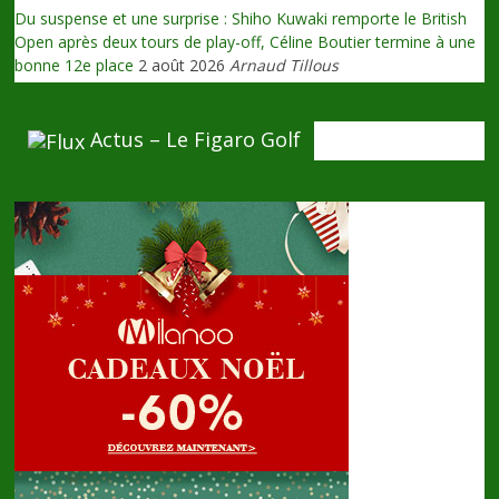
Du suspense et une surprise : Shiho Kuwaki remporte le British
Open après deux tours de play-off, Céline Boutier termine à une
bonne 12e place
2 août 2026
Arnaud Tillous
Actus – Le Figaro Golf