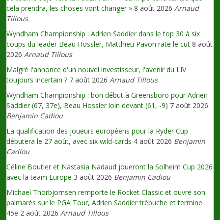
cela prendra, les choses vont changer »
8 août 2026
Arnaud
Tillous
Wyndham Championship : Adrien Saddier dans le top 30 à six
coups du leader Beau Hossler, Matthieu Pavon rate le cut
8 août
2026
Arnaud Tillous
Malgré l'annonce d'un nouvel investisseur, l'avenir du LIV
toujours incertain ?
7 août 2026
Arnaud Tillous
Wyndham Championship : bon début à Greensboro pour Adrien
Saddier (67, 37e), Beau Hossler loin devant (61, -9)
7 août 2026
Benjamin Cadiou
La qualification des joueurs européens pour la Ryder Cup
débutera le 27 août, avec six wild-cards
4 août 2026
Benjamin
Cadiou
Céline Boutier et Nastasia Nadaud joueront la Solheim Cup 2026
avec la team Europe
3 août 2026
Benjamin Cadiou
Michael Thorbjornsen remporte le Rocket Classic et ouvre son
palmarès sur le PGA Tour, Adrien Saddier trébuche et termine
45e
2 août 2026
Arnaud Tillous