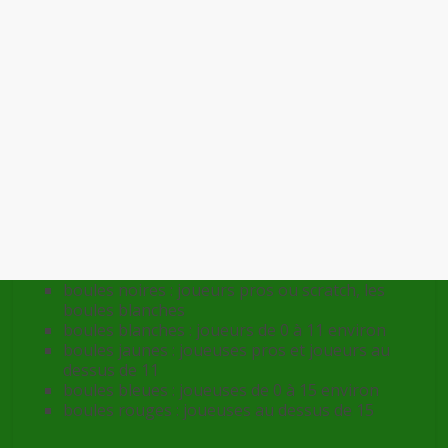
boules noires : joueurs pros ou scratch, les
boules blanches
boules blanches : joueurs de 0 à 11 environ
boules jaunes : joueuses pros et joueurs au
dessus de 11
boules bleues : joueuses de 0 à 15 environ
boules rouges : joueuses au dessus de 15