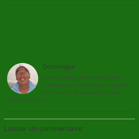
←
Le WHS sera modifié en 2024
Clap de fin pour Victor Dubuisson ?
→
Dominique
64 ans, retraité, golfeur assidu, ancien
fonctionnaire, ex-tennisman, ex-cordeur
professionnel de raquettes de tennis,
grand-père 4 fois.
Laisser un commentaire