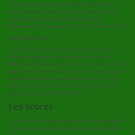
Et si on changeait cela pour décider que les boules
correspondraient à des longueurs au drive, ou à des
scores ? Le but étant bien sur de trouver de
l’amusement sur un parcours et de ne pas ralentir le jeu.
Longueurs de drive
On pourrait décider que les boules noires seraient
destinées aux joueurs drivant à plus de 250m, les
blanches à 230m, les jaunes à 200m, etc… Cela pourrait
permettre à certains joueurs qui n’ont pas beaucoup de
puissance de toucher les greens des par 4 en 2 sans
trop de soucis pour réaliser plus de pars au lieu faire
chip-putt (ou 2 putts) 8 fouis sur 10.
Les scores
Le Hartford Golf Club en Angleterre a décidé lui de faire
partir les joueurs en fonction des cartes qu’ils rendent.