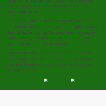
Ce qui donne (pour les tees français) : blanc, 80 et en
dessus, jaunes, de 81 à 90, bleus, de 91 à 100 et
rouges, plus de 100.
Le site Golf Planète a lancé le débat, aidé par des
contributions de Catherine Lacoste, Christophe Muniesa,
Béatrice Gaullier (golf de Merigines), Jean-Bertrand de
Bouyn (arbitre), Bernadette Burgaud (Golf de Saint-
Gilles), Vincent Paris (golf du Médoc).
Pour lire leurs avis, vous pouvez cliquer
ici
. C’est très
intéressant et on apprend quand même que Mr Jean
Garaïalde, qui est toujours pro à plus de 70 ans, part
des boules bleues.