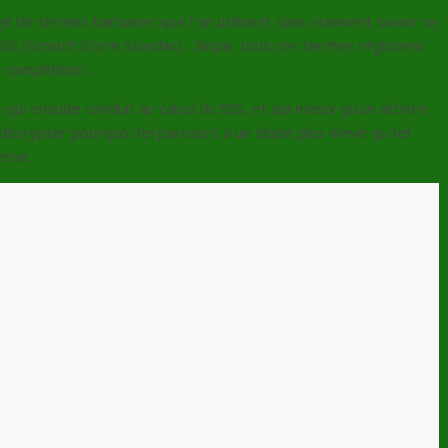
e de termes barbares que l’on utilisent sans vraiment savoir ce
 SSS (Scratch Score Standar), Slope, tous ces termes régissent
 compétition.
qui ensuite conduit au calcul du SSS, et qui mieux qu’un arbitre
écrypter pourquoi tel parcours a un slope plus élevé qu tel
erse.