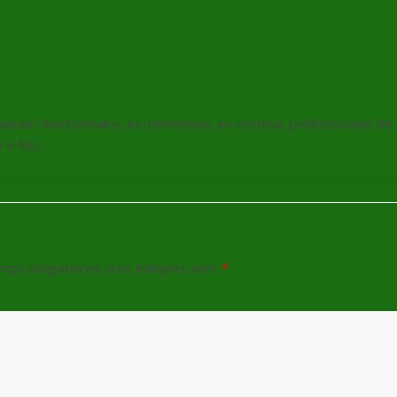
La V2 de Vision Golf en ligne
, ancien fonctionnaire, ex-tennisman, ex-cordeur professionnel de
4 fois.
mps obligatoires sont indiqués avec
*