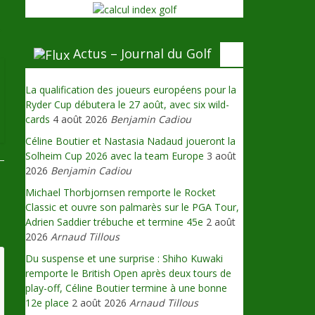
→
Actus – Journal du Golf
La qualification des joueurs européens pour la
Ryder Cup débutera le 27 août, avec six wild-
cards
4 août 2026
Benjamin Cadiou
Céline Boutier et Nastasia Nadaud joueront la
Solheim Cup 2026 avec la team Europe
3 août
2026
Benjamin Cadiou
Michael Thorbjornsen remporte le Rocket
Classic et ouvre son palmarès sur le PGA Tour,
Adrien Saddier trébuche et termine 45e
2 août
2026
Arnaud Tillous
Du suspense et une surprise : Shiho Kuwaki
remporte le British Open après deux tours de
play-off, Céline Boutier termine à une bonne
12e place
2 août 2026
Arnaud Tillous