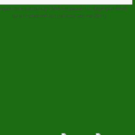
quoi votre parcours préféré est passé à un slope plus élevé
rmeil
qui a ré-étalonné son parcours sen mai 2011).