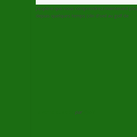
J’espère que vous comprendrez maintenant pour
depuis quelques temps (clin d’oeil au golf de
Cha
La vérité du slope
par
ffgolf