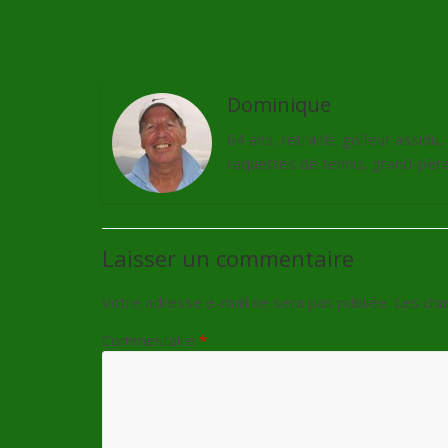
←
Let’s Golf 3 sur Android
Dominique
64 ans, retraité, golfeur assidu
raquettes de tennis, grand-père 
Laisser un commentaire
Votre adresse e-mail ne sera pas publiée.
Les cha
Commentaire
*