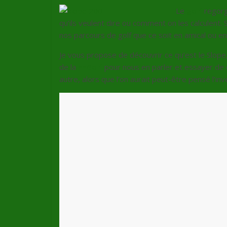
Le
golf
regorg
qu’ils veulent dire ou comment on les calculent.
nos parcours de golf que ce soit en amical ou en
Je vous propose de découvrir ce qu’est le Slope, 
de la
FFGolf
pour nous en parler et essayer de d
autre, alors que l’on aurait peut-être pensé l’inv