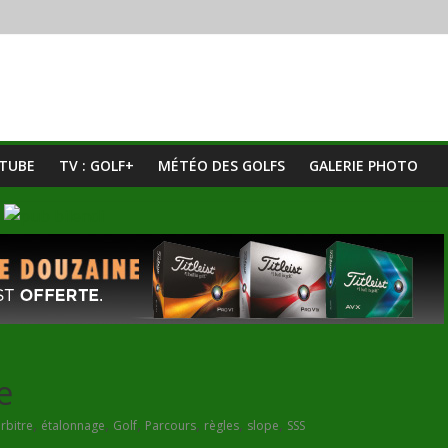
UTUBE
TV : GOLF+
MÉTÉO DES GOLFS
GALERIE PHOTO
e
,
,
,
,
,
,
rbitre
étalonnage
Golf
Parcours
règles
slope
SSS