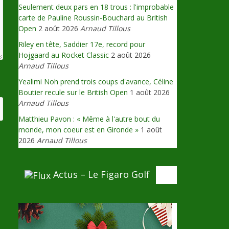
Seulement deux pars en 18 trous : l'improbable
carte de Pauline Roussin-Bouchard au British
Open
2 août 2026
Arnaud Tillous
Riley en tête, Saddier 17e, record pour
Hojgaard au Rocket Classic
2 août 2026
Arnaud Tillous
Yealimi Noh prend trois coups d'avance, Céline
Boutier recule sur le British Open
1 août 2026
Arnaud Tillous
Matthieu Pavon : « Même à l'autre bout du
monde, mon coeur est en Gironde »
1 août
2026
Arnaud Tillous
Actus – Le Figaro Golf