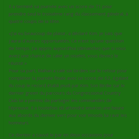
Il a terminé sa journée avec un score de 71 pour
prendre seul le troisième rang du classement général, à
quatre coups de la tête.
«J’ai eu beaucoup de plaisir, a déclaré Kim. Je sais que
j’aurai d’autres opportunités. Ce n’est qu’une question
de temps. J’ai appris aujourd’hui (dimanche) que si vous
aviez une chance de caler un oiselet, vous deviez le
réussir.»
Pour sa part, Mahan a calé six birdies sur le retour pour
compléter la journée finale avec un score de 62, égalant
du coup le record établi jeudi par Kim. Son Birdie sur le
dernier green du parcours du Congressional Country
Club lui a permis de partager les commandes de
l’épreuve. Il a toutefois dû attendre environ une heure
aux abords du dernier vert pour voir Woods lui ravir les
honneurs.
Ce dernier a sauvé le par en deux occasions pour