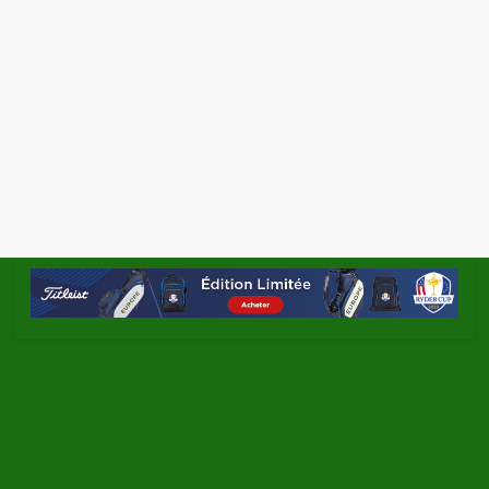
←
Open de France : Levet et Van de Velde dans
le top 10