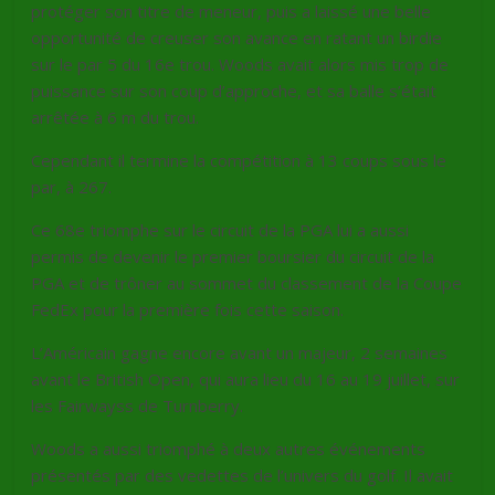
protéger son titre de meneur, puis a laissé une belle
opportunité de creuser son avance en ratant un birdie
sur le par 5 du 16e trou. Woods avait alors mis trop de
puissance sur son coup d’approche, et sa balle s’était
arrêtée à 6 m du trou.
Cependant il termine la compétition à 13 coups sous le
par, à 267.
Ce 68e triomphe sur le circuit de la PGA lui a aussi
permis de devenir le premier boursier du circuit de la
PGA et de trôner au sommet du classement de la Coupe
FedEx pour la première fois cette saison.
L’Américain gagne encore avant un majeur, 2 semaines
avant le British Open, qui aura lieu du 16 au 19 juillet, sur
les Fairwayss de Turnberry.
Woods a aussi triomphé à deux autres événements
présentés par des vedettes de l’univers du golf. Il avait