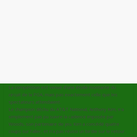
La compétition est venue d’une étoile montante du
circuit de la PGA, mais pas exactement celle que les
spectateurs attendaient.
Le champion déchu du AT&T National, Anthony Kim, n’a
simplement pas pu suivre la cadence imposée par
Woods, son partenaire de jeu. Kim a concédé quatre
coups sur l’aller, et n’a pas réussi un birdie sur le retour.