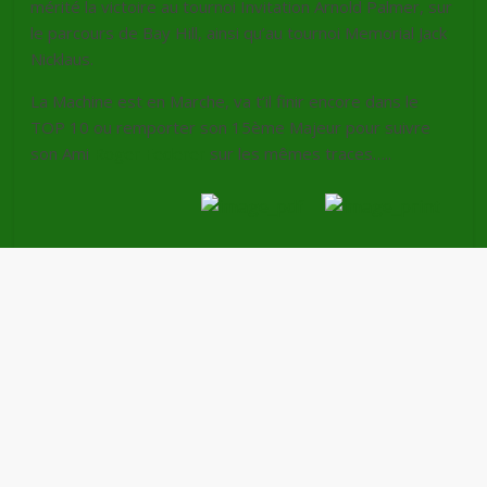
mérité la victoire au tournoi Invitation Arnold Palmer, sur
le parcours de Bay Hill, ainsi qu’au tournoi Memorial Jack
Nicklaus.
La Machine est en Marche, va t’il finir encore dans le
TOP 10 ou remporter son 15ème Majeur pour suivre
son Ami
Roger Federer
sur les mêmes traces…..