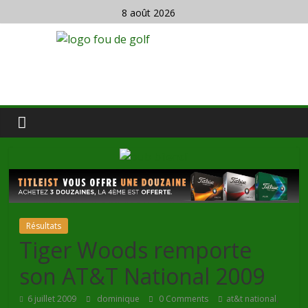
8 août 2026
Résultats
Tiger Woods remporte
son AT&T National 2009
,
6 juillet 2009
dominique
0 Comments
at&t national