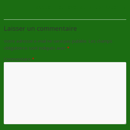
Jacquelin et Levet au British Open
→
Laisser un commentaire
Votre adresse e-mail ne sera pas publiée.
Les champs
obligatoires sont indiqués avec
*
Commentaire
*