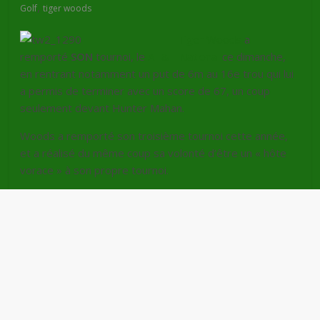
,
Golf
tiger woods
Tiger Woods
a
remporté
SON
tournoi, le
AT&T National
ce dimanche,
en rentrant notamment un put de 6m au 16e trou qui lui
a permis de terminer avec un score de 67, un coup
seulement devant Hunter Mahan.
Woods a remporté son troisième tournoi cette année,
et a réalisé du même coup sa volonté d’être un « hôte
vorace » à son propre tournoi.