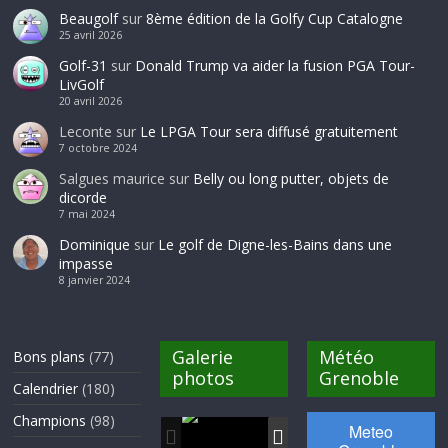
Beaugolf
sur
8ème édition de la Golfy Cup Catalogne
25 avril 2026
Golf-31
sur
Donald Trump va aider la fusion PGA Tour-
LivGolf
20 avril 2026
Leconte
sur
Le LPGA Tour sera diffusé gratuitement
7 octobre 2024
Salgues maurice
sur
Belly ou long putter, objets de
dicorde
7 mai 2024
Dominique
sur
Le golf de Digne-les-Bains dans une
impasse
8 janvier 2024
Galerie
Météo
Bons plans
(77)
photos
Grenoble
Calendrier
(180)
Champions
(98)