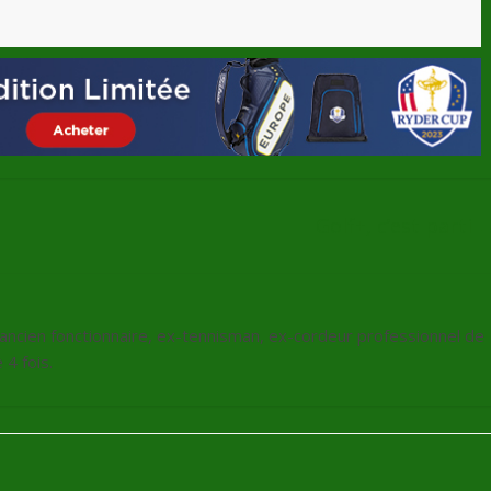
Golf+, c’est parti
, ancien fonctionnaire, ex-tennisman, ex-cordeur professionnel de
4 fois.