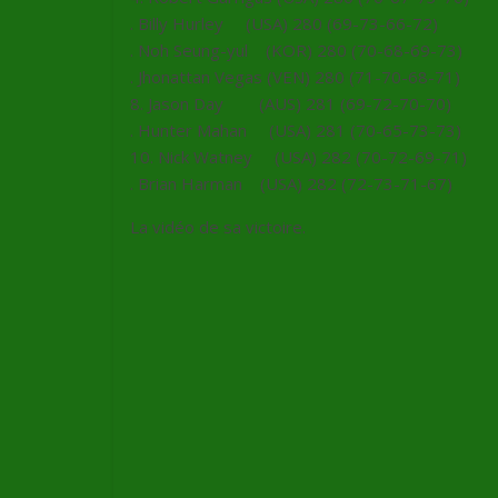
. Billy Hurley (USA) 280 (69-73-66-72)
. Noh Seung-yul (KOR) 280 (70-68-69-73)
. Jhonattan Vegas (VEN) 280 (71-70-68-71)
8. Jason Day (AUS) 281 (69-72-70-70)
. Hunter Mahan (USA) 281 (70-65-73-73)
10. Nick Watney (USA) 282 (70-72-69-71)
. Brian Harman (USA) 282 (72-73-71-67)
La vidéo de sa victoire.