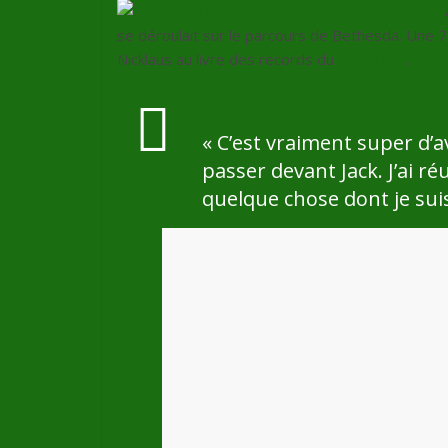
Tiger Woods
se déroulait sur le parcours de Bethesda. Une 7
Nicklaus au livre des records du
PGA Tour
.
« C’est vraiment super d’
passer devant Jack. J’ai réu
quelque chose dont je suis 