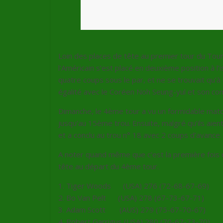
Loin des places de tête au premier tour du Tour
l’Américain s’est placé en deuxième position à l’
quatre coups sous le par, et ne se trouvait qu’
égalité avec le Coréen Noh Seung-yul et son co
Dimanche, le 4ème tour a vu un formidable match 
jusqu’au 15ème trou. Ensuite, malgré qu’ils aien
et a conclu au trou n° 18 avec 2 coups d’avance.
A noter quand même que c’est la première fois q
tête au départ du 4ème tour.
1. Tiger Woods (USA) 276 (72-68-67-69)
2. Bo Van Pelt (USA) 278 (67-73-67-71)
3. Adam Scott (AUS) 279 (75-67-70-67)
4. Robert Garrigus (USA) 280 (70-67-73-70)