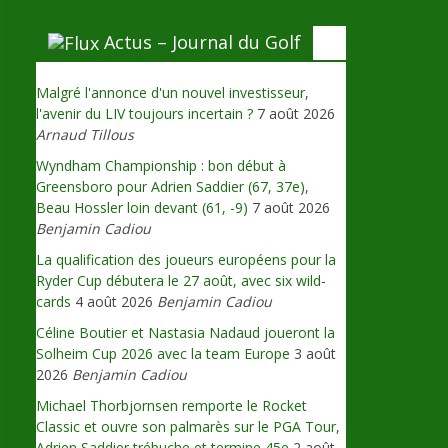
Actus – Journal du Golf
Malgré l'annonce d'un nouvel investisseur,
l'avenir du LIV toujours incertain ?
7 août 2026
Arnaud Tillous
Wyndham Championship : bon début à
Greensboro pour Adrien Saddier (67, 37e),
Beau Hossler loin devant (61, -9)
7 août 2026
Benjamin Cadiou
La qualification des joueurs européens pour la
Ryder Cup débutera le 27 août, avec six wild-
cards
4 août 2026
Benjamin Cadiou
Céline Boutier et Nastasia Nadaud joueront la
Solheim Cup 2026 avec la team Europe
3 août
2026
Benjamin Cadiou
Michael Thorbjornsen remporte le Rocket
Classic et ouvre son palmarès sur le PGA Tour,
Adrien Saddier trébuche et termine 45e
2 août