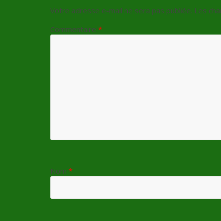
Votre adresse e-mail ne sera pas publiée.
Les cha
Commentaire
*
Nom
*