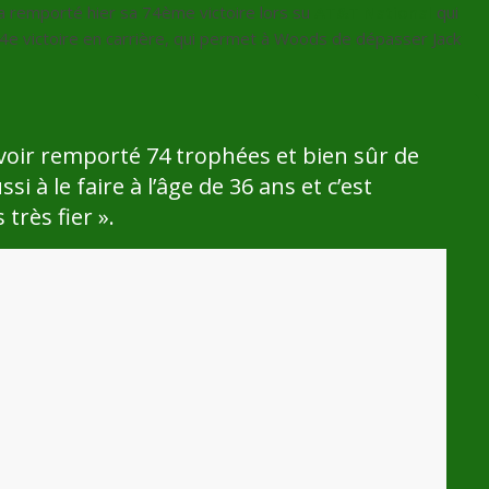
a remporté hier sa 74ème victoire lors su
AT&T National
qui
4e victoire en carrière, qui permet à Woods de dépasser Jack
avoir remporté 74 trophées et bien sûr de
ssi à le faire à l’âge de 36 ans et c’est
très fier ».