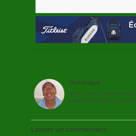
←
Golf +, lancement le 4 Juillet
Dominique
64 ans, retraité, golfeur assidu
raquettes de tennis, grand-père 
Laisser un commentaire