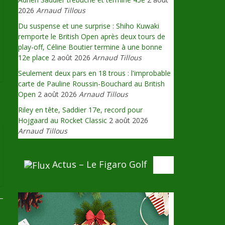
2026
Arnaud Tillous
Du suspense et une surprise : Shiho Kuwaki
remporte le British Open après deux tours de
play-off, Céline Boutier termine à une bonne
12e place
2 août 2026
Arnaud Tillous
Seulement deux pars en 18 trous : l'improbable
carte de Pauline Roussin-Bouchard au British
Open
2 août 2026
Arnaud Tillous
→
Riley en tête, Saddier 17e, record pour
Hojgaard au Rocket Classic
2 août 2026
Arnaud Tillous
Actus – Le Figaro Golf