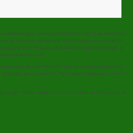
noi National, puis revenu à proximité du Top 10 au deuxième,
issue du troisième samedi soir. Il avait rendu une carte de 67,
à un coup derrière le leader zimbabwéen Brendon de Jonge, à
mpatriote Bo Van Pelt.
play entre Bo Van Pelt et le Tigre. Ils ont été à égalité à -9
t fait bogey au 16 tous les 2, Tiger s’est échappé au trou n° 17
ue Tiger Woods remporte un tournoi alors qu’il n’était pas en