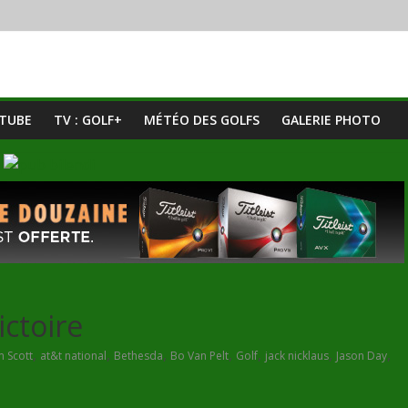
UTUBE
TV : GOLF+
MÉTÉO DES GOLFS
GALERIE PHOTO
ctoire
,
,
,
,
,
,
,
 Scott
at&t national
Bethesda
Bo Van Pelt
Golf
jack nicklaus
Jason Day