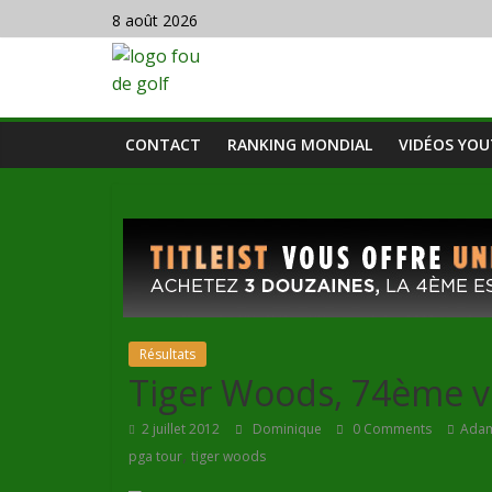
8 août 2026
CONTACT
RANKING MONDIAL
VIDÉOS YO
Résultats
Tiger Woods, 74ème vi
2 juillet 2012
Dominique
0 Comments
Adam
,
pga tour
tiger woods